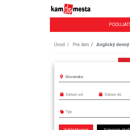
PODUJAT
Úvod
Pre deti
Anglický denn
Slovensko
V mojom okolí