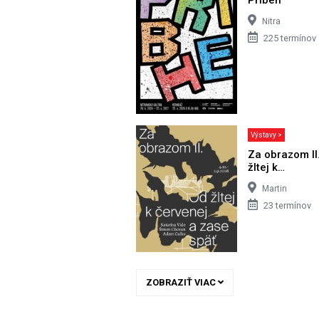
Nitra
225 termínov
Výstavy >
Za obrazom II
žltej k…
Martin
23 termínov
ZOBRAZIŤ VIAC