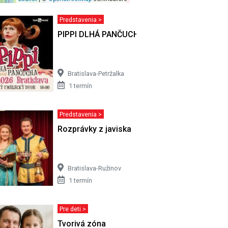
Predstavenia >
PIPPI DLHÁ PANČUCHA - Bratislava
Bratislava-Petržalka
1 termín
Predstavenia >
Rozprávky z javiska
Bratislava-Ružinov
1 termín
Pre deti >
Tvorivá zóna