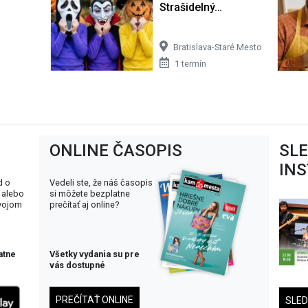
Strašidelný…
Bratislava-Staré Mesto
1 termín
ONLINE ČASOPIS
SL
IN
d o
Vedeli ste, že náš časopis
 alebo
si môžete bezplatne
svojom
prečítať aj online?
atne
Všetky vydania su pre
vás dostupné
PREČÍTAŤ ONLINE
SLE