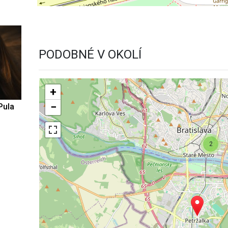
PODOBNÉ V OKOLÍ
+
−
Pula
2