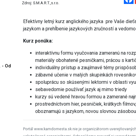
Zdroj: S.M.A.R.T.,s.r.o.
Efektívny letný kurz anglického jazyka pre Vaše die
jazykom a prehĺbenie jazykových zručností a vedomos
Kurz ponúka:
interaktívnu formu vyučovania zameranú na roz
materiály obohatené pesničkami, prácou s kart
. - Od
individuálny prístup a zaujímavé témy prispôs
zábavné učenie v malých skupinkách rovesníko
spoluprácu so skúsenými lektormi v oblasti vyu
sebavedomie používať jazyk aj mimo triedy
kurzy sú vedené hravou formou a zamerané naj
prostredníctvom hier, pesničiek, krátkych filmo
oboznamujú s jazykom, novou slovnou zásobo
Portál www.kamdomesta.sk nie je organizátorom uverejňovanýc