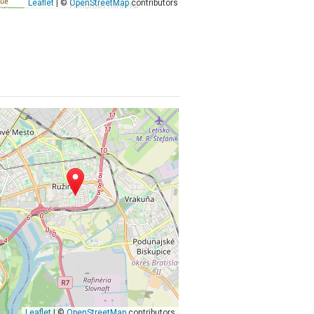
Leaflet
| ©
OpenStreetMap
contributors
Leaflet
| ©
OpenStreetMap
contributors