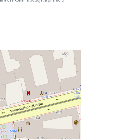
ín a čas konania podujatia priamo u