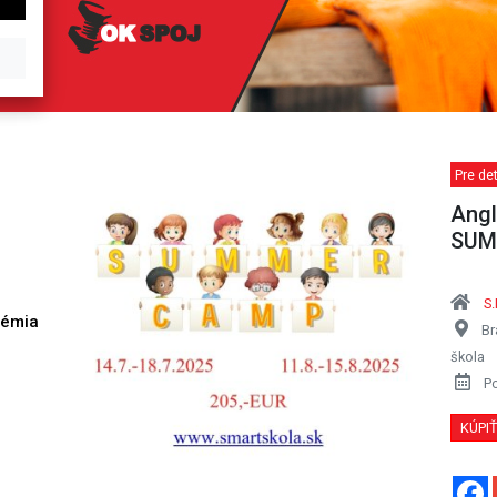
Pre det
Angl
SUM
S.
démia
Br
h
škola
P
KÚPI