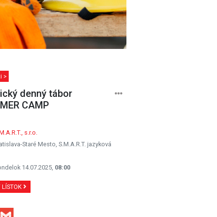
i >
ický denný tábor
MER CAMP
M.A.R.T., s.r.o.
atislava-Staré Mesto, S.M.A.R.T. jazyková
ondelok 14.07.2025,
08:00
Ť LÍSTOK
Facebook
Gmail