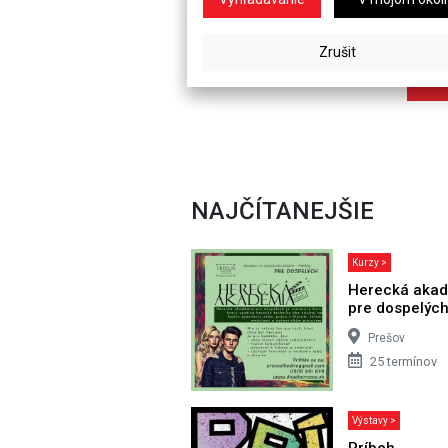
NAJČÍTANEJŠIE
Kurzy >
Herecká aka
pre dospelýc
Prešov
25 termínov
Výstavy >
Príbeh