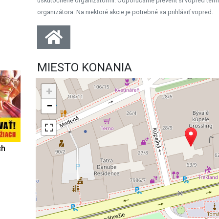
uskutočnené organizátormi. Odporúčame preveriť si vopred term
organizátora. Na niektoré akcie je potrebné sa prihlásiť vopred.
MIESTO KONANIA
+
−
ch