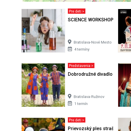
Pre deti >
SCIENCE WORKSHOP
Bratislava-Nové Mesto
4 termíny
Predstavenia >
Dobrodružné divadlo pre deti
Bratislava-Ružinov
1 termín
Pre deti >
Prievozský ples strašidielok -