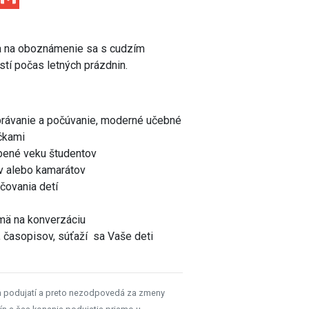
ťa na oboznámenie sa s cudzím
tí počas letných prázdnin.
právanie a počúvanie, moderné učebné
ičkami
obené veku študentov
v alebo kamarátov
čovania detí
mä na konverzáciu
v, časopisov, súťaží sa Vaše deti
u
h podujatí a preto nezodpovedá za zmeny