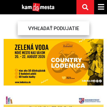
VYHĽADAŤ PODUJATIE
Previous
Next