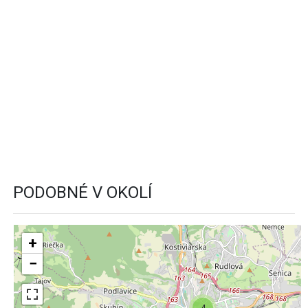
PODOBNÉ V OKOLÍ
+
−
4