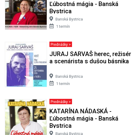
Ľúbostná mágia - Banská
Bystrica
Banská Bystrica
1 termín
Prednášky >
JURAJ SARVAŠ herec, režisér
a scenárista s dušou básnika
Banská Bystrica
1 termín
Prednášky >
KATARÍNA NÁDASKÁ -
Ľúbostná mágia - Banská
Bystrica
Banská Bystrica