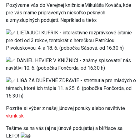
Pozývame vás do Verejnej knižnicieMikuláša Kováča, kde
pre vás máme pripravených niekoľko pekných
a zmysluplných podujatí. Napríklad a tieto:
LIETAJÚCI KUFRÍK - interaktívne rozprávkové čítanie
pre deti od 3 rokov, tentokrát s herečkou Patríciou
Pivoluskovou, 4. a 18. 6. (pobočka Sásová. od 16.30 h)
DANIEL HEVIER V KNIŽNICI - známy spisovateľ nás
navštívi 10. 6. (pobočka Fončorda, od 16.30 h)
LIGA ZA DUŠEVNÉ ZDRAVIE - stretnutia pre mladých o
témach, ktoré ich trápia 11. a 25. 6. (pobočka Fončorda, od
15.30 h)
Pozrite si výber z našej júnovej ponuky alebo navštívte
vkmk.sk
Tešíme sa na vás (aj na júnové podujatia) a blížiace sa
LETO!