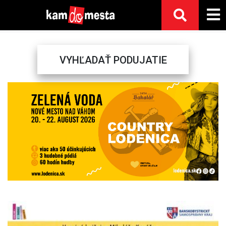
VYHĽADAŤ PODUJATIE
Previous
Next