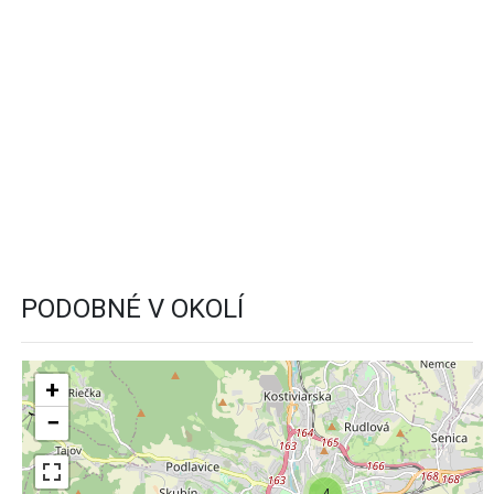
PODOBNÉ V OKOLÍ
+
−
4