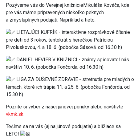
Pozývame vás do Verejnej knižnicieMikuláša Kováča, kde
pre vás máme pripravených niekoľko pekných
a zmysluplných podujatí. Napríklad a tieto:
LIETAJÚCI KUFRÍK - interaktívne rozprávkové čítanie
pre deti od 3 rokov, tentokrát s herečkou Patríciou
Pivoluskovou, 4. a 18. 6. (pobočka Sásová. od 16.30 h)
DANIEL HEVIER V KNIŽNICI - známy spisovateľ nás
navštívi 10. 6. (pobočka Fončorda, od 16.30 h)
LIGA ZA DUŠEVNÉ ZDRAVIE - stretnutia pre mladých o
témach, ktoré ich trápia 11. a 25. 6. (pobočka Fončorda, od
15.30 h)
Pozrite si výber z našej júnovej ponuky alebo navštívte
vkmk.sk
Tešíme sa na vás (aj na júnové podujatia) a blížiace sa
LETO!