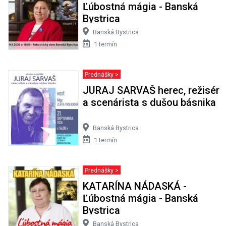
Ľúbostná mágia - Banská
Bystrica
Banská Bystrica
1 termín
Prednášky >
JURAJ SARVAŠ herec, režisér
a scenárista s dušou básnika
Banská Bystrica
1 termín
Prednášky >
KATARÍNA NÁDASKÁ -
Ľúbostná mágia - Banská
Bystrica
Banská Bystrica