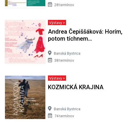
28 termínov
Výstavy >
Andrea Čepiššáková: Horím,
potom tíchnem…
Banská Bystrica
38 termínov
Výstavy >
KOZMICKÁ KRAJINA
Banská Bystrica
74 termínov