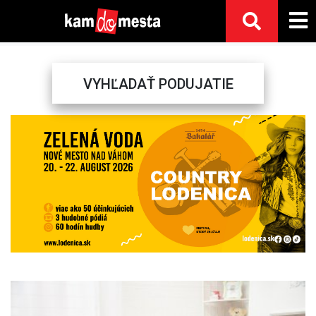
VYHĽADAŤ PODUJATIE
Previous
Next