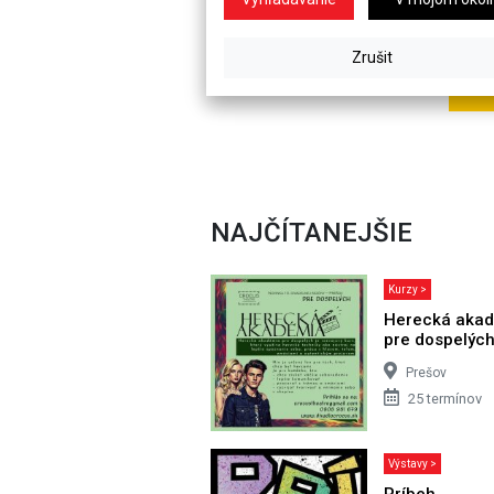
NAJČÍTANEJŠIE
Kurzy >
Herecká aka
pre dospelýc
Prešov
25 termínov
Výstavy >
Príbeh