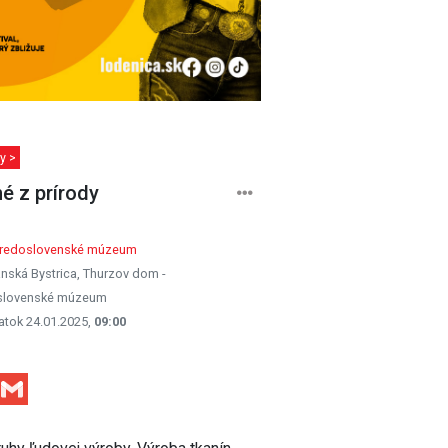
y >
é z prírody
tredoslovenské múzeum
nská Bystrica, Thurzov dom -
slovenské múzeum
atok 24.01.2025,
09:00
Facebook
Gmail