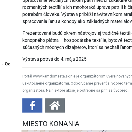
Spracúvanie textilných vláken patrí medzi základné dr
rozmanitých textílií a ich mnohoraká úprava patrili k č
potrebám človeka. Výstava priblíži návštevníkom atr
spracovania ľanu a konopy ako základných materiálov 
Prezentované budú okrem nástrojov aj tradičné textíli
konopného plátna – hospodárske textílie, bytové textíl
súčasných módnych dizajnérov, ktorí sa nechali ľanom
Výstava potrvá do 4. mája 2025
. - Od
Portál www.kamdomesta.sk nie je organizátorom uverejňovanýc
uskutočnené organizátormi. Odporúčame preveriť si vopred term
organizátora. Na niektoré akcie je potrebné sa prihlásiť vopred.
MIESTO KONANIA