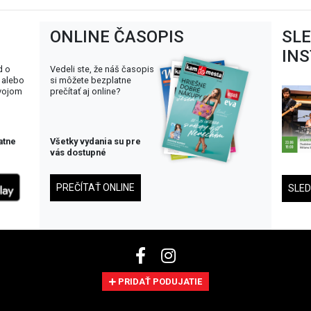
ONLINE ČASOPIS
SL
IN
d o
Vedeli ste, že náš časopis
 alebo
si môžete bezplatne
svojom
prečítať aj online?
atne
Všetky vydania su pre
vás dostupné
PREČÍTAŤ ONLINE
SLE
PRIDAŤ PODUJATIE