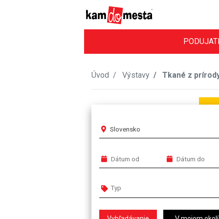
PODUJAT
Úvod
Výstavy
Tkané z prírod
Slovensko
V mojom okolí