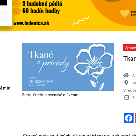
Výstav
Tkan
S
Ba
démia
Stredo
h
Zdroj: Stredoslovenské múzeum
Pi