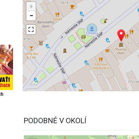
+
−
ch
PODOBNÉ V OKOLÍ