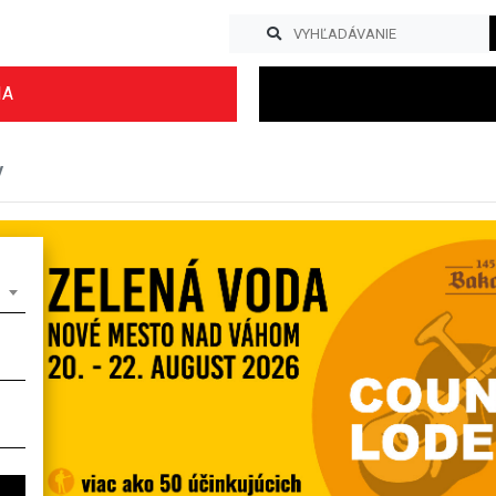
IA
y
Previous