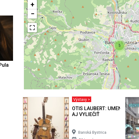
+
−
5
Pula
Výstavy >
OTIS LAUBERT: UMENIE BY 
AJ VYLIEČIŤ
Banská Bystrica