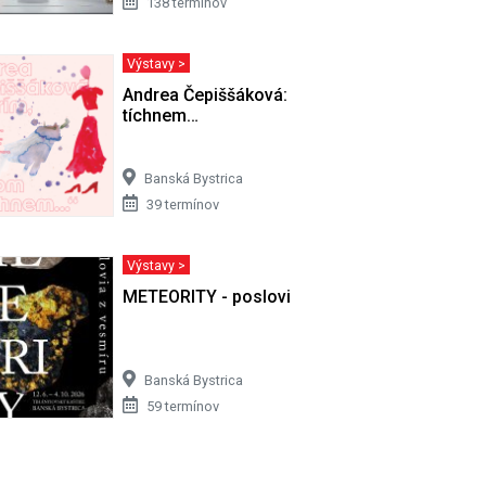
138 termínov
Výstavy >
 8. 2008)
Andrea Čepiššáková: Horím, potom
tíchnem…
Banská Bystrica
39 termínov
Výstavy >
METEORITY - poslovia z vesmíru
Banská Bystrica
59 termínov