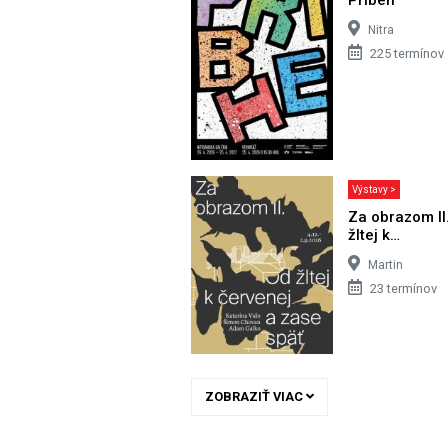
Nitra
225 termínov
Výstavy >
Za obrazom II
žltej k…
Martin
23 termínov
ZOBRAZIŤ VIAC