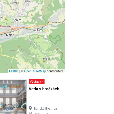
Leaflet
| ©
OpenStreetMap
contributors
Výstavy >
VÁS MOHLO
Veda v hračkách
Banská Bystrica