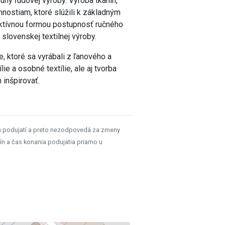
uhy ľudovej výroby. Výroba tkanín,
innostiam, ktoré slúžili k základným
aktívnou formou postupnosť ručného
slovenskej textilnej výroby.
e, ktoré sa vyrábali z ľanového a
ie a osobné textílie, ale aj tvorba
 inšpirovať.
h podujatí a preto nezodpovedá za zmeny
ín a čas konania podujatia priamo u