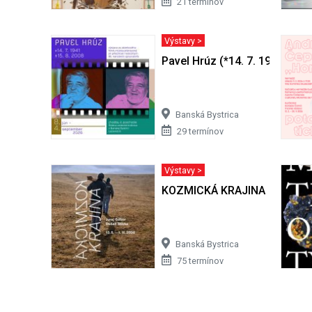
21 termínov
Výstavy >
Pavel Hrúz (*14. 7. 1941 + 15.
Banská Bystrica
29 termínov
Výstavy >
KOZMICKÁ KRAJINA
Banská Bystrica
75 termínov