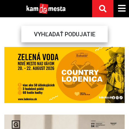
VYHĽADAŤ PODUJATIE
Previous
Next