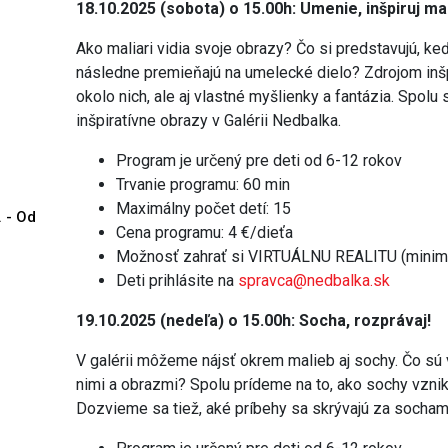
18.10.2025 (sobota) o 15.00h: Umenie, inšpiruj ma
Ako maliari vidia svoje obrazy? Čo si predstavujú, ke
následne premieňajú na umelecké dielo? Zdrojom inš
okolo nich, ale aj vlastné myšlienky a fantázia. Sp
inšpiratívne obrazy v Galérii Nedbalka.
Program je určený pre deti od 6-12 rokov
Trvanie programu: 60 min
Maximálny počet detí: 15
. - Od
Cena programu: 4 €/dieťa
Možnosť zahrať si VIRTUÁLNU REALITU (minimá
Deti prihlásite na
spravca@nedbalka.sk
19.10.2025 (nedeľa) o 15.00h: Socha, rozprávaj!
V galérii môžeme nájsť okrem malieb aj sochy. Čo sú 
nimi a obrazmi? Spolu prídeme na to, ako sochy vznika
Dozvieme sa tiež, aké príbehy sa skrývajú za sochami 