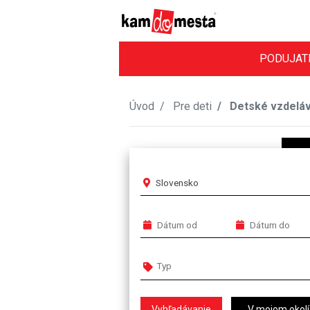
PODUJAT
Úvod
Pre deti
Detské vzdelá
Slovensko
V mojom okolí