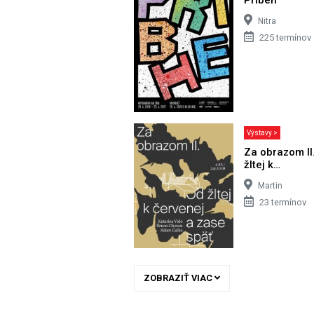
Nitra
225 termínov
Výstavy >
Za obrazom II
žltej k…
Martin
23 termínov
ZOBRAZIŤ VIAC