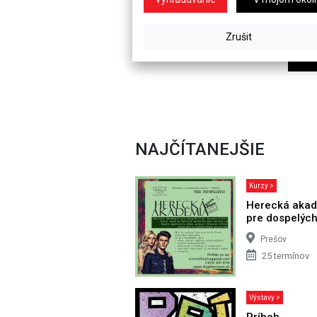
NAJČÍTANEJŠIE
Kurzy >
Herecká aka
pre dospelýc
Prešov
25 termínov
Výstavy >
Príbeh