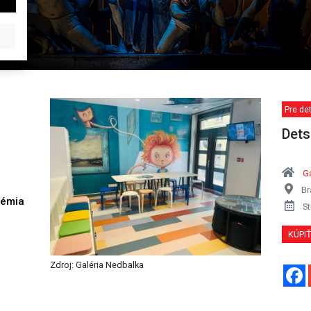
Pre det
Dets
Ga
Br
démia
St
h
KÚPI
Zdroj: Galéria Nedbalka