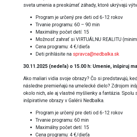
sveta umenia a preskúmať záhady, ktoré ukrývajú výtv
Program je určený pre deti od 6-12 rokov
Trvanie programu: 60 – 90 min
Maximálny počet detí: 15
Možnosť zahrať si VIRTUÁLNU REALITU (minimá
Cena programu: 4 €/dieťa
Deti prihlásite na
spravca@nedbalka.sk
30.11.2025 (nedeľa) o 15.00 h: Umenie, inšpiruj ma
Ako maliari vidia svoje obrazy? Čo si predstavujú, ke
následne premieňajú na umelecké dielo? Zdrojom inš
okolo nich, ale aj vlastné myšlienky a fantázia. Sp
inšpiratívne obrazy v Galérii Nedbalka.
Program je určený pre deti od 6-12 rokov
Trvanie programu: 60 min
Maximálny počet detí: 15
Cena programu: 4 €/dieťa