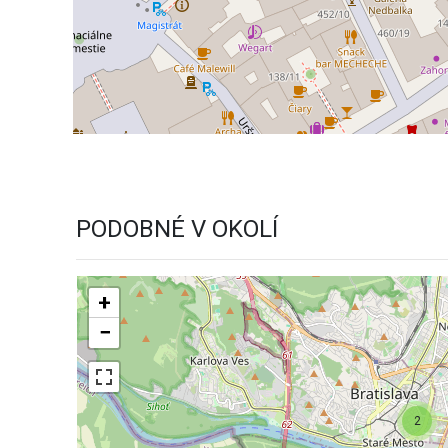
PODOBNÉ V OKOLÍ
+
−
2