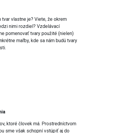
 tvar vlastne je? Viete, že okrem
dzi nimi rozdiel? Vzdelávací
ne pomenovať tvary použité (nielen)
onkrétne maľby, kde sa nám budú tvary
sti.
nia
lov, ktoré človek má. Prostredníctvom
ou sme však schopní vstúpiť aj do