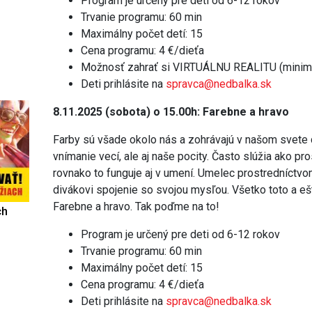
Program je určený pre deti od 6-12 rokov
Trvanie programu: 60 min
Maximálny počet detí: 15
Cena programu: 4 €/dieťa
Možnosť zahrať si VIRTUÁLNU REALITU (minimá
Deti prihlásite na
spravca@nedbalka.sk
8.11.2025 (sobota) o 15.00h: Farebne a hravo
Farby sú všade okolo nás a zohrávajú v našom svete 
vnímanie vecí, ale aj naše pocity. Často slúžia ako pr
rovnako to funguje aj v umení. Umelec prostredníctvo
divákovi spojenie so svojou mysľou. Všetko toto a e
Farebne a hravo. Tak poďme na to!
ch
Program je určený pre deti od 6-12 rokov
Trvanie programu: 60 min
Maximálny počet detí: 15
Cena programu: 4 €/dieťa
Deti prihlásite na
spravca@nedbalka.sk