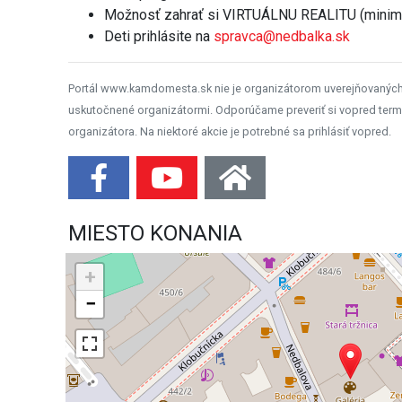
Možnosť zahrať si VIRTUÁLNU REALITU (minimá
Deti prihlásite na
spravca@nedbalka.sk
Portál www.kamdomesta.sk nie je organizátorom uverejňovanýc
uskutočnené organizátormi. Odporúčame preveriť si vopred term
organizátora. Na niektoré akcie je potrebné sa prihlásiť vopred.
MIESTO KONANIA
+
−