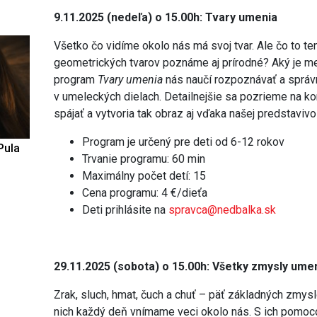
9.11.2025 (nedeľa) o 15.00h: Tvary umenia
Všetko čo vidíme okolo nás má svoj tvar. Ale čo to ten
geometrických tvarov poznáme aj prírodné? Aký je me
program
Tvary umenia
nás naučí rozpoznávať a správ
v umeleckých dielach. Detailnejšie sa pozrieme na k
spájať a vytvoria tak obraz aj vďaka našej predstavivo
Program je určený pre deti od 6-12 rokov
Pula
Trvanie programu: 60 min
Maximálny počet detí: 15
Cena programu: 4 €/dieťa
Deti prihlásite na
spravca@nedbalka.sk
29.11.2025 (sobota) o 15.00h: Všetky zmysly ume
Zrak, sluch, hmat, čuch a chuť – päť základných zmys
nich každý deň vnímame veci okolo nás. S ich pomoc