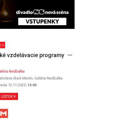
i >
ké vzdelávacie programy
léria Nedbalka
atislava-Staré Mesto, Galéria Nedbalka
reda 12.11.2025,
15:00
Ť LÍSTOK
Facebook
Gmail