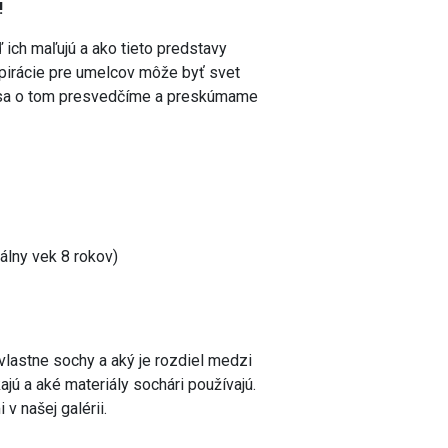
!
ď ich maľujú a ako tieto predstavy
pirácie pre umelcov môže byť svet
olu sa o tom presvedčíme a preskúmame
lny vek 8 rokov)
vlastne sochy a aký je rozdiel medzi
jú a aké materiály sochári používajú.
v našej galérii.