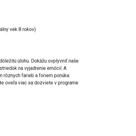
lny vek 8 rokov)
dôležitú úlohu. Dokážu ovplyvniť naše
ostriedok na vyjadrenie emócií. A
m rôznych farieb a foriem ponúka
šte oveľa viac sa dozviete v programe