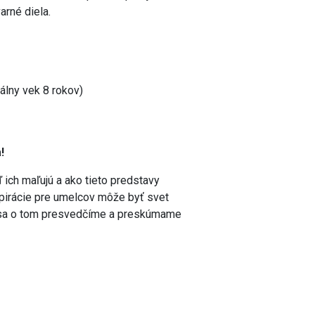
arné diela.
lny vek 8 rokov)
!
ď ich maľujú a ako tieto predstavy
pirácie pre umelcov môže byť svet
olu sa o tom presvedčíme a preskúmame