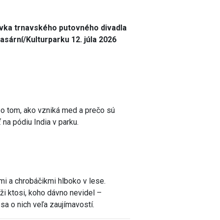
vka trnavského putovného divadla
asární/Kulturparku 12. júla 2026
v o tom, ako vzniká med a prečo sú
 na pódiu India v parku.
mi a chrobáčikmi hlboko v lese.
ži ktosi, koho dávno nevidel –
sa o nich veľa zaujímavostí.