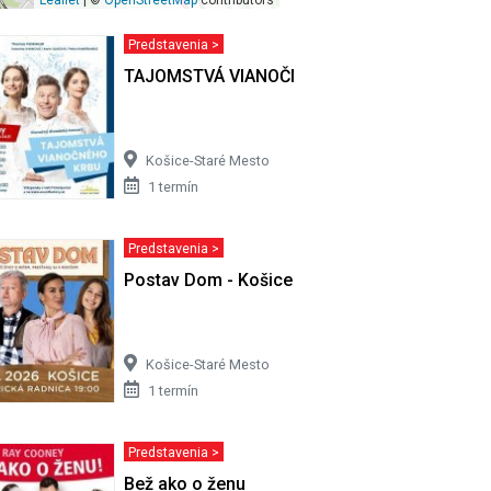
Predstavenia >
TAJOMSTVÁ VIANOČNÉHO KRBU
Košice-Staré Mesto
1 termín
Predstavenia >
i v Mexiku
Postav Dom - Košice
Košice-Staré Mesto
1 termín
Predstavenia >
Bež ako o ženu