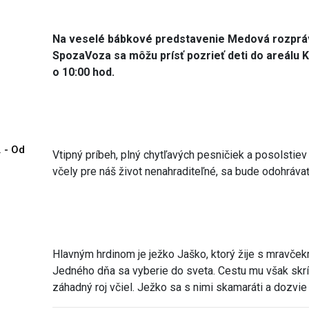
Na veselé bábkové predstavenie Medová rozprá
SpozaVoza sa môžu prísť pozrieť deti do areálu K
o 10:00 hod.
. - Od
Vtipný príbeh, plný chytľavých pesničiek a posolstie
včely pre náš život nenahraditeľné, sa bude odohrávať
Hlavným hrdinom je ježko Jaško, ktorý žije s mravček
Jedného dňa sa vyberie do sveta. Cestu mu však skrí
záhadný roj včiel. Ježko sa s nimi skamaráti a dozvie 