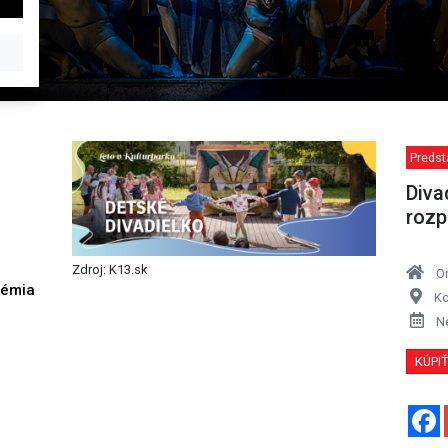
Predst
Diva
rozp
Zdroj: K13.sk
O
démia
Ko
h
N
KÚPI