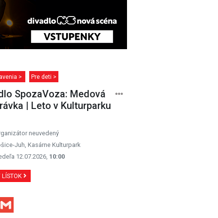
avenia >
Pre deti >
dlo SpozaVoza: Medová
rávka | Leto v Kulturparku
rganizátor neuvedený
šice-Juh, Kasárne Kulturpark
edeľa 12.07.2026,
10:00
Ť LÍSTOK
Facebook
Gmail