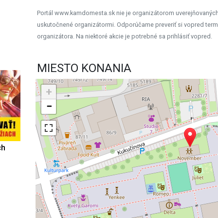
Portál www.kamdomesta.sk nie je organizátorom uverejňovanýc
uskutočnené organizátormi. Odporúčame preveriť si vopred term
organizátora. Na niektoré akcie je potrebné sa prihlásiť vopred.
MIESTO KONANIA
+
−
ch