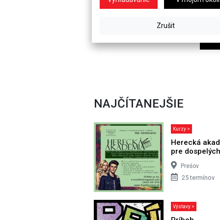
NAJČÍTANEJŠIE
Kurzy >
Herecká aka
pre dospelýc
Prešov
25 termínov
Výstavy >
Príbeh