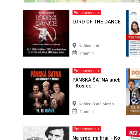
Predstavenia >
LORD OF THE DANCE 2026
Košice-Juh
1 termín
Predstavenia >
PÁNSKÁ ŠATNA aneb Mušketýř
- Košice
Košice-Staré Mesto
1 termín
Predstavenia >
Na srdci mi hraj! - Košice