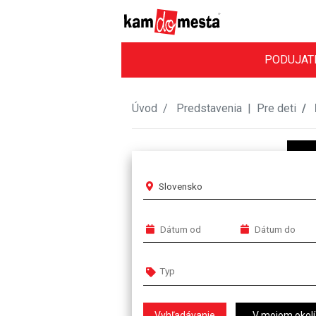
PODUJAT
Úvod
Predstavenia
|
Pre deti
Slovensko
V mojom okolí