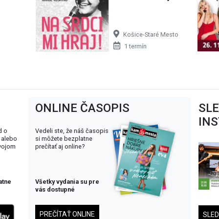
Košice-Staré Mesto
1 termín
ONLINE ČASOPIS
SL
IN
d o
Vedeli ste, že náš časopis
 alebo
si môžete bezplatne
svojom
prečítať aj online?
atne
Všetky vydania su pre
vás dostupné
PREČÍTAŤ ONLINE
SLE