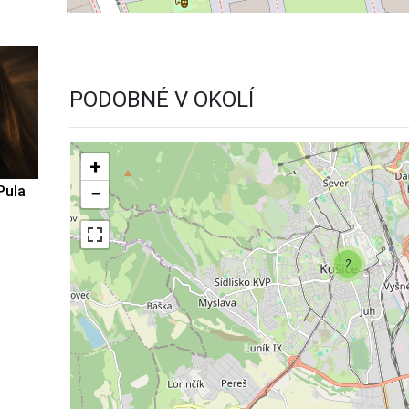
PODOBNÉ V OKOLÍ
+
−
Pula
2