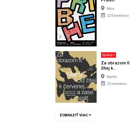
Nitra
225 termínov
Výstavy >
Za obrazom II
žltej k…
Martin
23 termínov
ZOBRAZIŤ VIAC