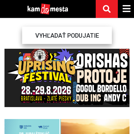
VYHĽADAŤ PODUJATIE
Previous
Next