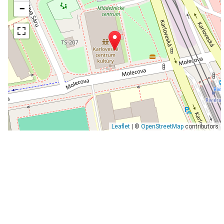
−
Leaflet
| ©
OpenStreetMap
contributors