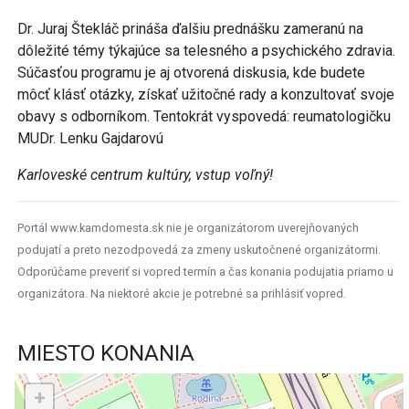
Dr. Juraj Štekláč prináša ďalšiu prednášku zameranú na
dôležité témy týkajúce sa telesného a psychického zdravia.
Súčasťou programu je aj otvorená diskusia, kde budete
môcť klásť otázky, získať užitočné rady a konzultovať svoje
obavy s odborníkom. Tentokrát vyspovedá: reumatologičku
MUDr. Lenku Gajdarovú
Karloveské centrum kultúry, vstup voľný!
Portál www.kamdomesta.sk nie je organizátorom uverejňovaných
podujatí a preto nezodpovedá za zmeny uskutočnené organizátormi.
Odporúčame preveriť si vopred termín a čas konania podujatia priamo u
organizátora. Na niektoré akcie je potrebné sa prihlásiť vopred.
MIESTO KONANIA
+