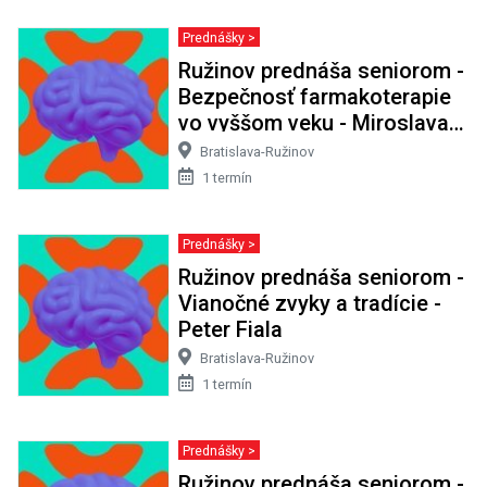
Prednášky >
Ružinov prednáša seniorom -
Bezpečnosť farmakoterapie
vo vyššom veku - Miroslava
Snopková
Bratislava-Ružinov
1 termín
Prednášky >
Ružinov prednáša seniorom -
Vianočné zvyky a tradície -
Peter Fiala
Bratislava-Ružinov
1 termín
Prednášky >
Ružinov prednáša seniorom -