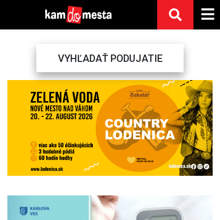
VYHĽADAŤ PODUJATIE
Previous
Next