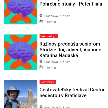
Pohrebné rituály - Peter Fiala
Bratislava-Ružinov
1 termín
Prednášky >
Ružinov prednáša seniorom -
Stridžie dni, advent, Vianoce -
Katarína Nádaská
Bratislava-Ružinov
1 termín
Festivaly >
Cestovateľský festival Cestou
necestou v Bratislave
Bratislava-Ružinov