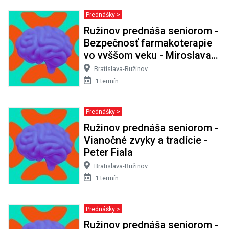
Prednášky >
Ružinov prednáša seniorom -
Bezpečnosť farmakoterapie
vo vyššom veku - Miroslava
Snopková
Bratislava-Ružinov
1 termín
Prednášky >
Ružinov prednáša seniorom -
Vianočné zvyky a tradície -
Peter Fiala
Bratislava-Ružinov
1 termín
Prednášky >
Ružinov prednáša seniorom -