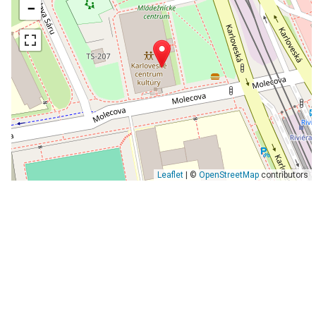
−
Leaflet
| ©
OpenStreetMap
contributors