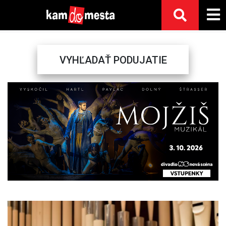
VYHĽADAŤ PODUJATIE
Previous
Next