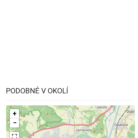
PODOBNÉ V OKOLÍ
+
−