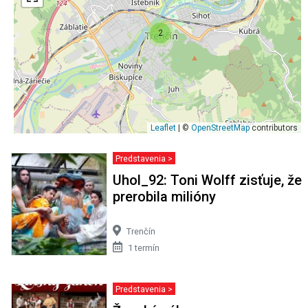
2
Leaflet
| ©
OpenStreetMap
contributors
Predstavenia >
Uhol_92: Toni Wolff zisťuje, že
prerobila milióny
Trenčín
1 termín
Predstavenia >