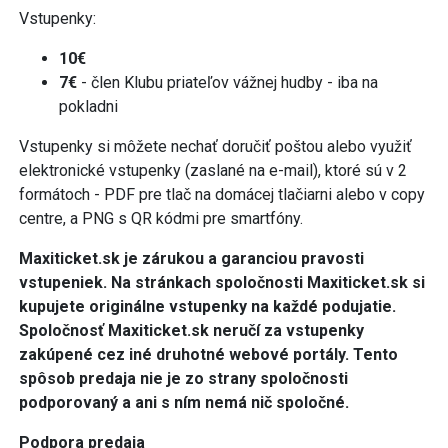
Vstupenky:
10€
7€
- člen Klubu priateľov vážnej hudby - iba na
pokladni
Vstupenky si môžete nechať doručiť poštou alebo využiť
elektronické vstupenky (zaslané na e-mail), ktoré sú v 2
formátoch - PDF pre tlač na domácej tlačiarni alebo v copy
centre, a PNG s QR kódmi pre smartfóny.
Maxiticket.sk je zárukou a garanciou pravosti
vstupeniek. Na stránkach spoločnosti Maxiticket.sk si
kupujete originálne vstupenky na každé podujatie.
Spoločnosť Maxiticket.sk neručí za vstupenky
zakúpené cez iné druhotné webové portály. Tento
spôsob predaja nie je zo strany spoločnosti
podporovaný a ani s ním nemá nič spoločné.
Podpora predaja