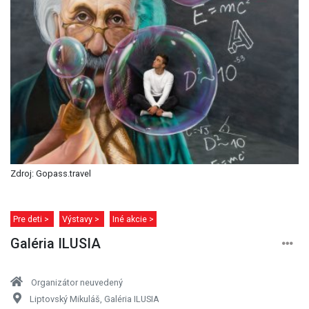
Zdroj: Gopass.travel
Pre deti >
Výstavy >
Iné akcie >
Galéria ILUSIA
Organizátor neuvedený
Liptovský Mikuláš, Galéria ILUSIA