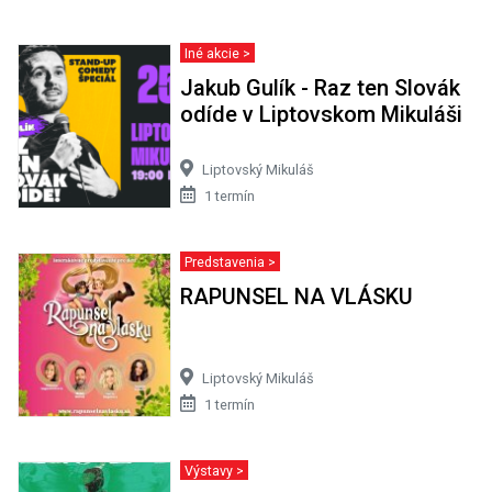
Iné akcie >
Jakub Gulík - Raz ten Slovák
odíde v Liptovskom Mikuláši
Liptovský Mikuláš
1 termín
Predstavenia >
RAPUNSEL NA VLÁSKU
Liptovský Mikuláš
1 termín
Výstavy >