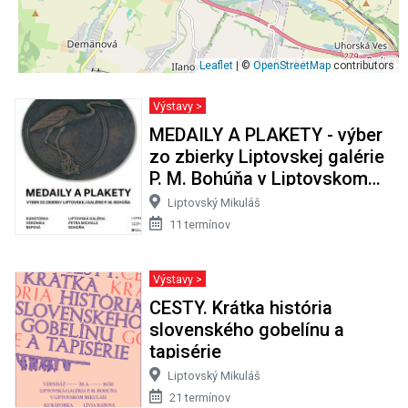
Leaflet
| ©
OpenStreetMap
contributors
Výstavy >
MEDAILY A PLAKETY - výber
zo zbierky Liptovskej galérie
P. M. Bohúňa v Liptovskom
Mikuláši
Liptovský Mikuláš
11 termínov
Výstavy >
CESTY. Krátka história
slovenského gobelínu a
tapisérie
Liptovský Mikuláš
21 termínov