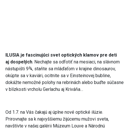
ILUSIA je fascinujúci svet optických klamov pre deti
aj dospelých
. Nechajte sa odfotiť na mesiaci, na slávnom
nástupišti 9¾, staňte sa mláďaťom v krajine dinosaurov,
okúpte sa v kaviári, ocitnite sa v Einsteinovej bubline,
dokážte nemožné polohy na rebrinách alebo buďte súčasne
v blízkosti vrcholu Gerlachu aj Kriváňa…
Od 1.7. na Vás čakajú aj úplne nové optické ilúzie.
Prirovnajte sa k najvyššiemu žijúcemu mužovi sveta,
navštívte v našej galérii Múzeum Louve a Národnú