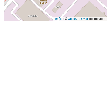
Leaflet
| ©
OpenStreetMap
contributors