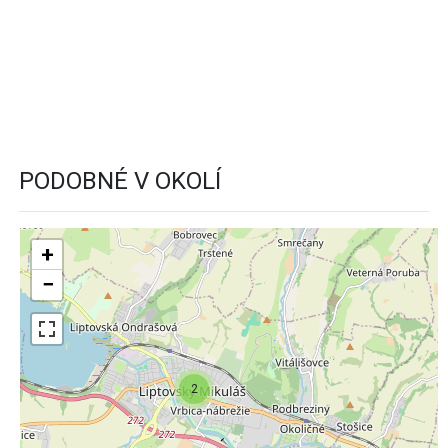
PODOBNÉ V OKOLÍ
+
−
2