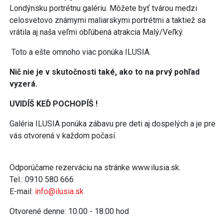
Londýnsku portrétnu galériu. Môžete byť tvárou medzi
celosvetovo známymi maliarskymi portrétmi a taktiež sa
vrátila aj naša veľmi obľúbená atrakcia Malý/Veľký.
Toto a ešte omnoho viac ponúka ILUSIA.
Nič nie je v skutočnosti také, ako to na prvý pohľad
vyzerá.
UVIDÍŠ KEĎ POCHOPÍŠ !
Galéria ILUSIA ponúka zábavu pre deti aj dospelých a je pre
vás otvorená v každom počasí.
Odporúčame rezerváciu na stránke www.ilusia.sk.
Tel.: 0910 580 666
E-mail:
info@ilusia.sk
Otvorené denne: 10.00 - 18.00 hod