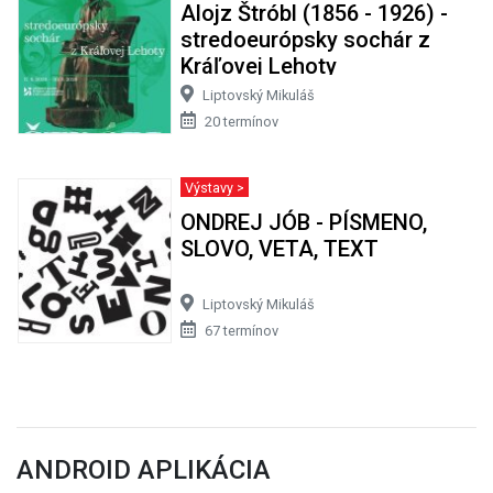
Alojz Štróbl (1856 - 1926) -
stredoeurópsky sochár z
Kráľovej Lehoty
Liptovský Mikuláš
20 termínov
Výstavy >
ONDREJ JÓB - PÍSMENO,
SLOVO, VETA, TEXT
Liptovský Mikuláš
67 termínov
ANDROID APLIKÁCIA