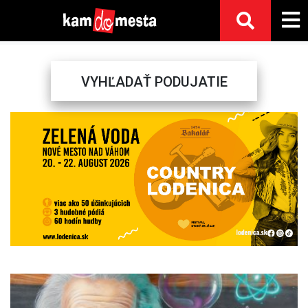
VYHĽADAŤ PODUJATIE
Previous
Next