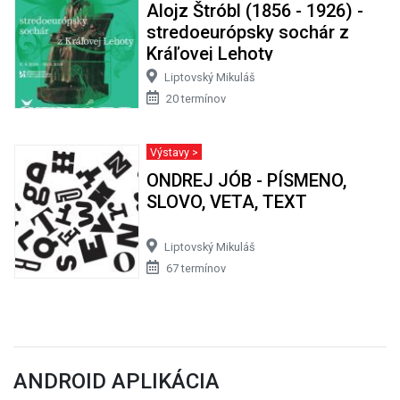
Alojz Štróbl (1856 - 1926) -
stredoeurópsky sochár z
Kráľovej Lehoty
Liptovský Mikuláš
20 termínov
Výstavy >
ONDREJ JÓB - PÍSMENO,
SLOVO, VETA, TEXT
Liptovský Mikuláš
67 termínov
ANDROID APLIKÁCIA