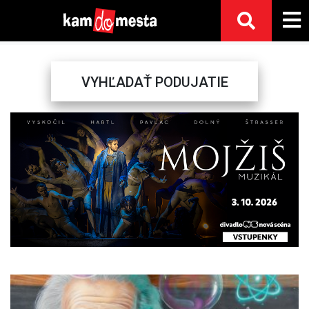
VYHĽADAŤ PODUJATIE
Previous
Next