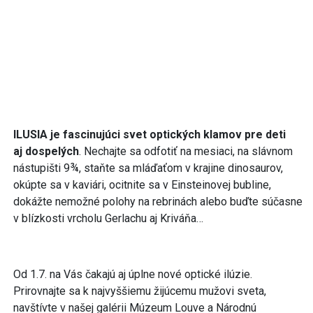
ILUSIA je fascinujúci svet optických klamov pre deti
aj dospelých
. Nechajte sa odfotiť na mesiaci, na slávnom
nástupišti 9¾, staňte sa mláďaťom v krajine dinosaurov,
okúpte sa v kaviári, ocitnite sa v Einsteinovej bubline,
dokážte nemožné polohy na rebrinách alebo buďte súčasne
v blízkosti vrcholu Gerlachu aj Kriváňa…
Od 1.7. na Vás čakajú aj úplne nové optické ilúzie.
Prirovnajte sa k najvyššiemu žijúcemu mužovi sveta,
navštívte v našej galérii Múzeum Louve a Národnú