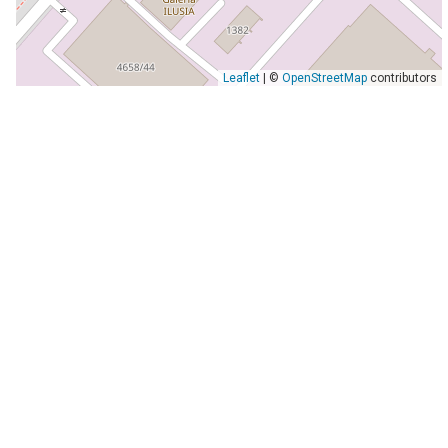
Leaflet
| ©
OpenStreetMap
contributors