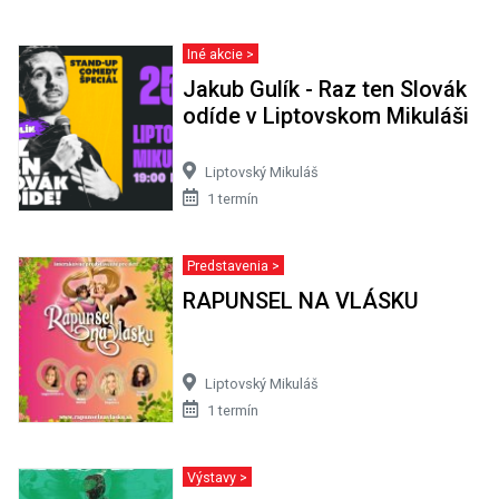
Iné akcie >
Jakub Gulík - Raz ten Slovák
odíde v Liptovskom Mikuláši
Liptovský Mikuláš
1 termín
Predstavenia >
RAPUNSEL NA VLÁSKU
Liptovský Mikuláš
1 termín
Výstavy >