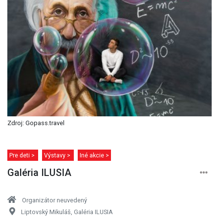
Zdroj: Gopass.travel
Pre deti >
Výstavy >
Iné akcie >
Galéria ILUSIA
Organizátor neuvedený
Liptovský Mikuláš, Galéria ILUSIA