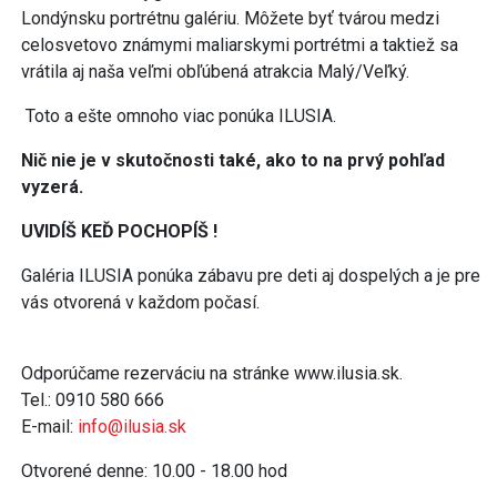
Londýnsku portrétnu galériu. Môžete byť tvárou medzi
celosvetovo známymi maliarskymi portrétmi a taktiež sa
vrátila aj naša veľmi obľúbená atrakcia Malý/Veľký.
Toto a ešte omnoho viac ponúka ILUSIA.
Nič nie je v skutočnosti také, ako to na prvý pohľad
vyzerá.
UVIDÍŠ KEĎ POCHOPÍŠ !
Galéria ILUSIA ponúka zábavu pre deti aj dospelých a je pre
vás otvorená v každom počasí.
Odporúčame rezerváciu na stránke www.ilusia.sk.
Tel.: 0910 580 666
E-mail:
info@ilusia.sk
Otvorené denne: 10.00 - 18.00 hod