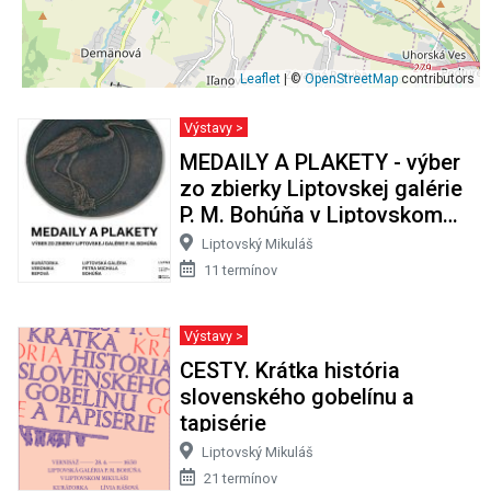
Leaflet
| ©
OpenStreetMap
contributors
Výstavy >
MEDAILY A PLAKETY - výber
zo zbierky Liptovskej galérie
P. M. Bohúňa v Liptovskom
Mikuláši
Liptovský Mikuláš
11 termínov
Výstavy >
CESTY. Krátka história
slovenského gobelínu a
tapisérie
Liptovský Mikuláš
21 termínov