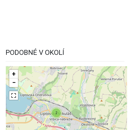
PODOBNÉ V OKOLÍ
+
−
2