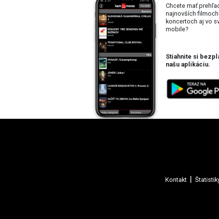
Chcete mať prehľa
najnovších filmoch
koncertoch aj vo 
mobile?
Stiahnite si bezpl
našu aplikáciu.
Kontakt
Štatistik