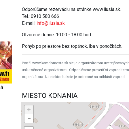
Odporúčame rezerváciu na stránke www.ilusia.sk.
Tel.: 0910 580 666
E-mail:
info@ilusia.sk
Otvorené denne: 10.00 - 18.00 hod
Pohyb po priestore bez topánok, iba v ponožkách.
Portál www.kamdomesta.sk nie je organizátorom uverejňovanýc
uskutočnené organizátormi. Odporúčame preveriť si vopred term
organizátora. Na niektoré akcie je potrebné sa prihlásiť vopred.
ch
MIESTO KONANIA
+
−