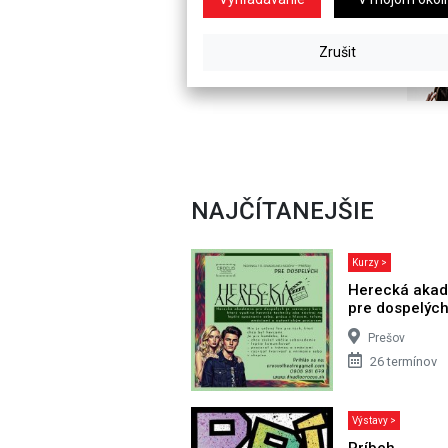
NAJČÍTANEJŠIE
Kurzy >
Herecká aka
pre dospelýc
Prešov
26 termínov
Výstavy >
Príbeh