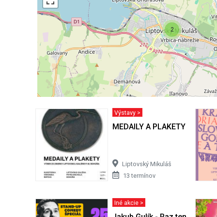
2
Výstavy >
MEDAILY A PLAKETY - výber z
Liptovský Mikuláš
13 termínov
Iné akcie >
Jakub Gulík - Raz ten Slovák 