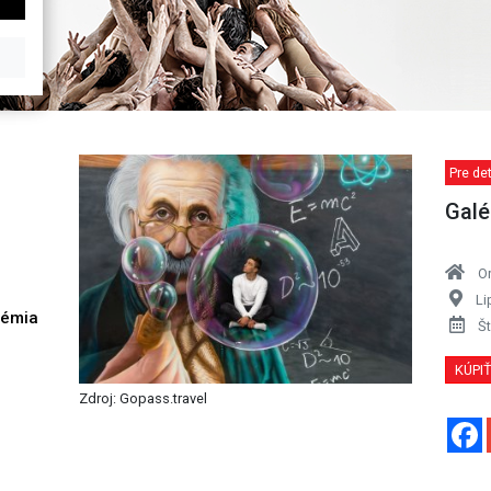
Pre de
Galé
O
Li
démia
Št
h
KÚPI
Zdroj: Gopass.travel