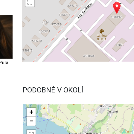
Pula
PODOBNÉ V OKOLÍ
+
−