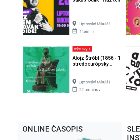
Liptovský Mikuláš
1 termín
Výstavy >
Alojz Štróbl (1856 - 1926) -
stredoeurópsky…
Liptovský Mikuláš
22 termínov
ONLINE ČASOPIS
SL
IN