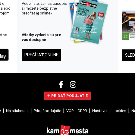
d o
Vedeli ste, že náš časopis
 alebo
si môžete bezplatne
svojom
prečítať aj online?
atne
Všetky vydania su pre
vás dostupné
PREČÍTAŤ ONLINE
SLE
PRIDAŤ PODUJATIE
y
Na stiahnutie
Pridať podujatie
VOP a GDPR
Nastavenia cookies
Na