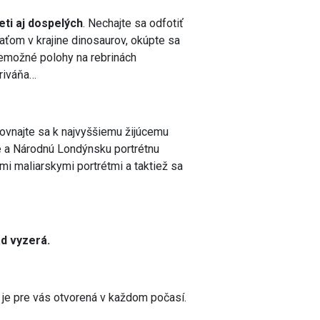
eti aj dospelých
. Nechajte sa odfotiť
aťom v krajine dinosaurov, okúpte sa
 nemožné polohy na rebrinách
Kriváňa…
irovnajte sa k najvyššiemu žijúcemu
e a Národnú Londýnsku portrétnu
i maliarskymi portrétmi a taktiež sa
ad vyzerá.
 je pre vás otvorená v každom počasí.