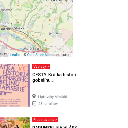
Leaflet
| ©
OpenStreetMap
contributors
Výstavy >
o zbierky…
CESTY. Krátka história slovenského
gobelínu…
Liptovský Mikuláš
23 termínov
Predstavenia >
odíde v…
RAPUNSEL NA VLÁSKU