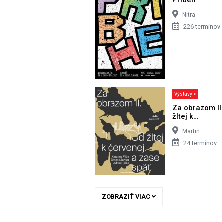
Nitra
226 termínov
Výstavy >
Za obrazom II
žltej k…
Martin
24 termínov
ZOBRAZIŤ VIAC