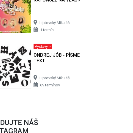
Liptovský Mikuláš
1 termín
Výstavy >
ONDREJ JÓB - PÍSMENO, SLOVO, VETA,
TEXT
Liptovský Mikuláš
69 termínov
EDUJTE NÁŠ
STAGRAM