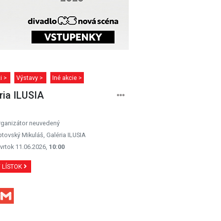
ti >
Výstavy >
Iné akcie >
ria ILUSIA
rganizátor neuvedený
ptovský Mikuláš, Galéria ILUSIA
vrtok 11.06.2026,
10:00
Ť LÍSTOK
Facebook
Gmail