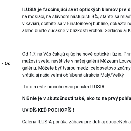
ILUSIA je fascinujúci svet optických klamov pre d
na mesiaci, na slávnom nástupišti 9¾, staňte sa mláď
v kaviári, ocitnite sa v Einsteinovej bubline, dokážte
alebo buďte súčasne v blízkosti vrcholu Gerlachu aj 
Od 1.7. na Vás čakajú aj úplne nové optické ilúzie. Pr
mužovi sveta, navštívte v našej galérii Múzeum Louv
. - Od
galériu. Môžete byť tvárou medzi celosvetovo známym
vrátila aj naša veľmi obľúbená atrakcia Malý/Veľký.
Toto a ešte omnoho viac ponúka ILUSIA.
Nič nie je v skutočnosti také, ako to na prvý pohľ
UVIDÍŠ KEĎ POCHOPÍŠ !
Galéria ILUSIA ponúka zábavu pre deti aj dospelých a