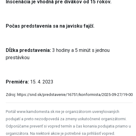
Inscenácia je vhodná pre divákov od 15 rokov.
Počas predstavenia sa na javisku fajčí.
Dĺžka predstavenia:
3 hodiny a 5 minút s jednou
prestávkou
Premiéra:
15. 4. 2023
Zdroj: https://snd.sk/predstavenie/16751/konformista/2025-09-27/19-00
Portál www.kamdomesta.sk nie je organizátorom uverejňovaných
podujatí a preto nezodpovedá za zmeny uskutočnené organizátormi.
Odporúčame preveriť si vopred termín a čas konania podujatia priamo u
organizátora. Na niektoré akcie je potrebné sa prihlásiť vopred.