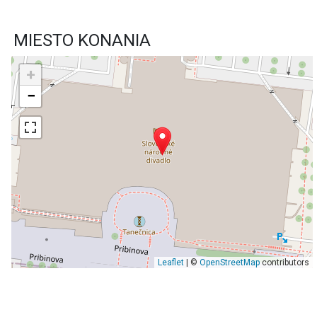
MIESTO KONANIA
+
−
Leaflet
| ©
OpenStreetMap
contributors