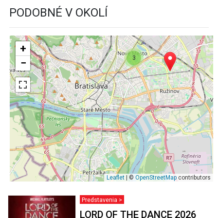
PODOBNÉ V OKOLÍ
+
3
−
Leaflet
| ©
OpenStreetMap
contributors
Predstavenia >
LORD OF THE DANCE 2026