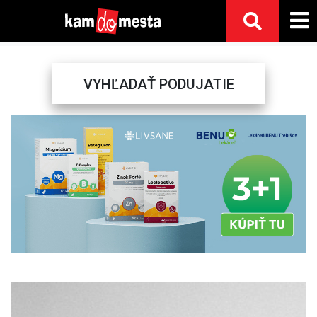
VYHĽADAŤ PODUJATIE
Previous
Next