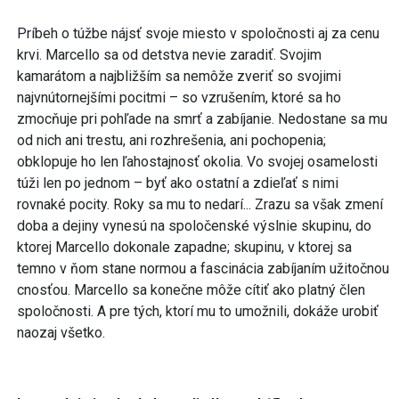
Príbeh o túžbe nájsť svoje miesto v spoločnosti aj za cenu
krvi. Marcello sa od detstva nevie zaradiť. Svojim
kamarátom a najbližším sa nemôže zveriť so svojimi
najvnútornejšími pocitmi – so vzrušením, ktoré sa ho
zmocňuje pri pohľade na smrť a zabíjanie. Nedostane sa mu
od nich ani trestu, ani rozhrešenia, ani pochopenia;
obklopuje ho len ľahostajnosť okolia. Vo svojej osamelosti
túži len po jednom – byť ako ostatní a zdieľať s nimi
rovnaké pocity. Roky sa mu to nedarí... Zrazu sa však zmení
doba a dejiny vynesú na spoločenské výslnie skupinu, do
ktorej Marcello dokonale zapadne; skupinu, v ktorej sa
temno v ňom stane normou a fascinácia zabíjaním užitočnou
cnosťou. Marcello sa konečne môže cítiť ako platný člen
spoločnosti. A pre tých, ktorí mu to umožnili, dokáže urobiť
naozaj všetko.