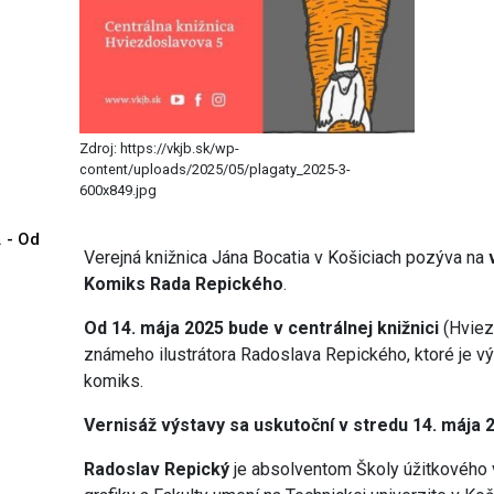
Zdroj: https://vkjb.sk/wp-
content/uploads/2025/05/plagaty_2025-3-
600x849.jpg
. - Od
Verejná knižnica Jána Bocatia v Košiciach pozýva na
Komiks Rada Repického
.
Od 14. mája 2025 bude v centrálnej knižnici
(Hviez
známeho ilustrátora Radoslava Repického, ktoré je v
komiks.
Vernisáž výstavy sa uskutoční v stredu 14. mája 2
Radoslav Repický
je absolventom Školy úžitkového v