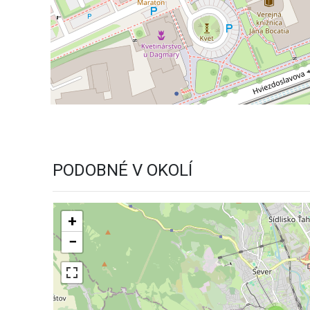
PODOBNÉ V OKOLÍ
+
−