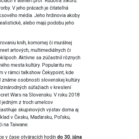
ciach v ateliéri prof. Rudolfa Sikoru.
orby. V jeho prácach je čitateľná
iksového média. Jeho hrdinovia akoby
realistické, alebo majú podobu jeho
ovaniu kníh, komornej či murálnej
reet artových, multimediálnych či
oklipoch. Aktívne sa zúčastnil rôznych
ného mesta kultúry. Popularitu mu
m v rámci talkshow Čekypoint, kde
l známe osobnosti slovenskej kultúry
dzinárodných súťažiach v kreslení
ecret Wars na Slovensku. V roku 2018
ol jedným z troch umelcov
častňuje skupinových výstav doma aj
íklad v Česku, Maďarsku, Poľsku,
i na Taiwane.
ce v čase otváracích hodín
do 30. júna