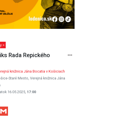
y >
ks Rada Repického
rejná knižnica Jána Bocatia v Košiciach
šice-Staré Mesto, Verejná knižnica Jána
a
atok 16.05.2025,
17:00
Facebook
Gmail