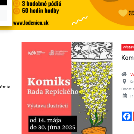
Výstav
Komi
Ve
Ko
démia
Bocati
h
Pi