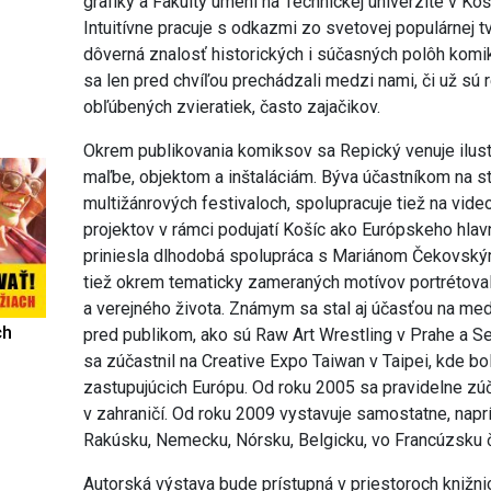
grafiky a Fakulty umení na Technickej univerzite v Koši
Intuitívne pracuje s odkazmi zo svetovej populárnej tv
dôverná znalosť historických i súčasných polôh kom
sa len pred chvíľou prechádzali medzi nami, či už sú 
obľúbených zvieratiek, často zajačikov.
Okrem publikovania komiksov sa Repický venuje ilustr
maľbe, objektom a inštaláciám. Býva účastníkom na st
multižánrových festivaloch, spolupracuje tiež na vide
projektov v rámci podujatí Košíc ako Európskeho hlav
priniesla dlhodobá spolupráca s Mariánom Čekovský
tiež okrem tematicky zameraných motívov portrétova
a verejného života. Známym sa stal aj účasťou na me
ch
pred publikom, ako sú Raw Art Wrestling v Prahe a S
sa zúčastnil na Creative Expo Taiwan v Taipei, kde b
zastupujúcich Európu. Od roku 2005 sa pravidelne zú
v zahraničí. Od roku 2009 vystavuje samostatne, napr
Rakúsku, Nemecku, Nórsku, Belgicku, vo Francúzsku č
Autorská výstava bude prístupná v priestoroch knižni