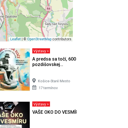
Leaflet
| ©
OpenStreetMap
contributors
Výstavy >
ucha
A predsa sa točí, 600 rokov
pozdišovskej…
Košice-Staré Mesto
17 termínov
Výstavy >
VAŠE OKO DO VESMÍRU