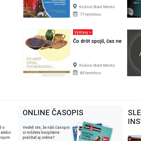
Košice-Staré Mesto
77 termínov
Výstavy >
Čo drôt spojil, čas nerozdelí
Košice-Staré Mesto
85 termínov
ONLINE ČASOPIS
SL
IN
d o
Vedeli ste, že náš časopis
 alebo
si môžete bezplatne
svojom
prečítať aj online?