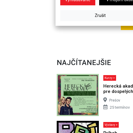
NAJČÍTANEJŠIE
Kurzy >
Herecká aka
pre dospelýc
Prešov
25 termínov
Výstavy >
Príbeh