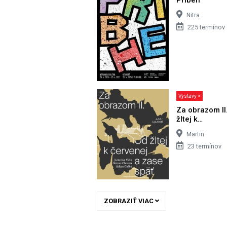
Nitra
225 termínov
Výstavy >
Za obrazom II
žltej k…
Martin
23 termínov
ZOBRAZIŤ VIAC