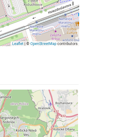
Leaflet
| ©
OpenStreetMap
contributors