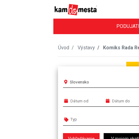
PODUJAT
Úvod
Výstavy
Komiks Rada R
Slovensko
V mojom okolí