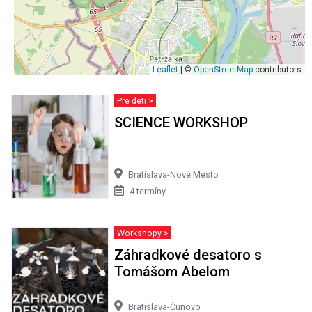
Leaflet
| ©
OpenStreetMap
contributors
Pre deti >
SCIENCE WORKSHOP
Bratislava-Nové Mesto
4 termíny
Workshopy >
Záhradkové desatoro s
Tomášom Abelom
Bratislava-Čunovo