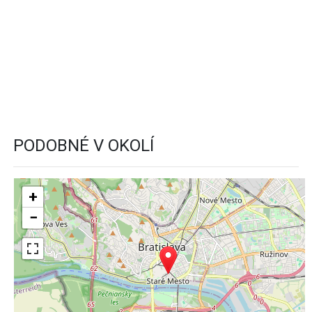
PODOBNÉ V OKOLÍ
+
−