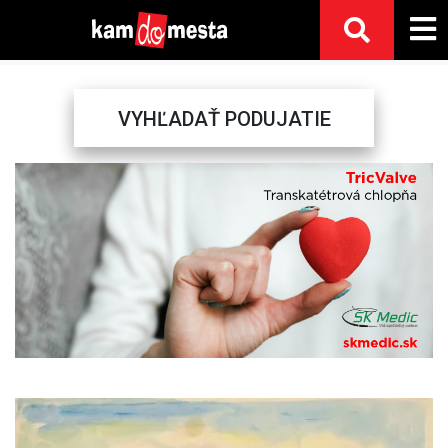
VYHĽADAŤ PODUJATIE
Previous
Next