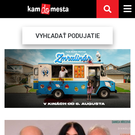
VYHĽADAŤ PODUJATIE
Previous
Next