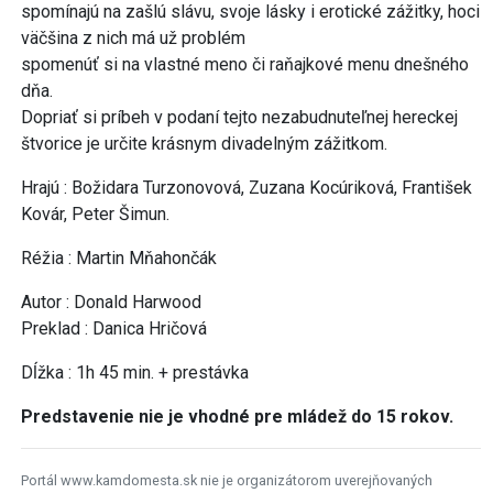
spomínajú na zašlú slávu, svoje lásky i erotické zážitky, hoci
väčšina z nich má už problém
spomenúť si na vlastné meno či raňajkové menu dnešného
dňa.
Dopriať si príbeh v podaní tejto nezabudnuteľnej hereckej
štvorice je určite krásnym divadelným zážitkom.
Hrajú : Božidara Turzonovová, Zuzana Kocúriková, František
Kovár, Peter Šimun.
Réžia : Martin Mňahončák
Autor : Donald Harwood
Preklad : Danica Hričová
Dĺžka : 1h 45 min. + prestávka
Predstavenie nie je vhodné pre mládež do 15 rokov.
Portál www.kamdomesta.sk nie je organizátorom uverejňovaných