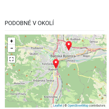
PODOBNÉ V OKOLÍ
+
−
Leaflet
| ©
OpenStreetMap
contributors