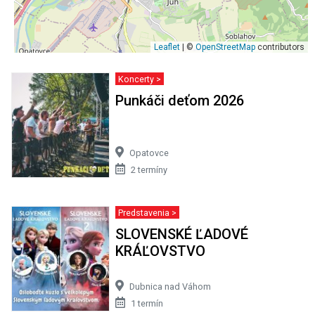
Leaflet
| ©
OpenStreetMap
contributors
Koncerty >
Punkáči deťom 2026
Opatovce
2 termíny
Predstavenia >
SLOVENSKÉ ĽADOVÉ
KRÁĽOVSTVO
Dubnica nad Váhom
1 termín