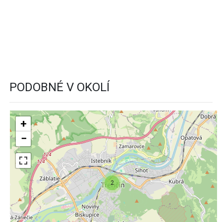
PODOBNÉ V OKOLÍ
+
−
2