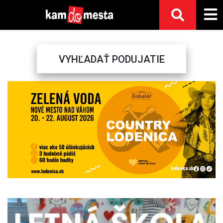
VYHĽADAŤ PODUJATIE
Previous
Next