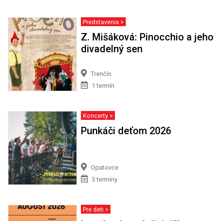
Predstavenia >
Z. Mišáková: Pinocchio a jeho
divadelný sen
Trenčín
1 termín
Koncerty >
Punkáči deťom 2026
Opatovce
3 termíny
Pre deti >