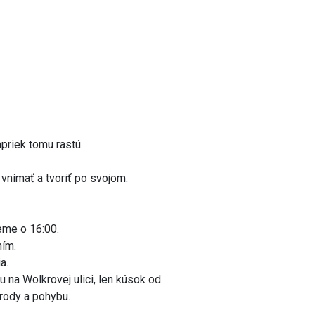
apriek tomu rastú.
 vnímať a tvoriť po svojom.
eme o 16:00.
ním.
a.
 na Wolkrovej ulici, len kúsok od
írody a pohybu.