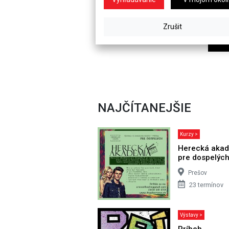
NAJČÍTANEJŠIE
Kurzy >
Herecká aka
pre dospelýc
Prešov
23 termínov
Výstavy >
Príbeh