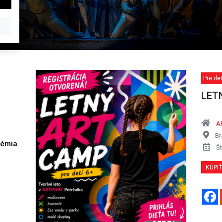
Pre det
LET
AR
Br
démia
Št
h
KÚPI