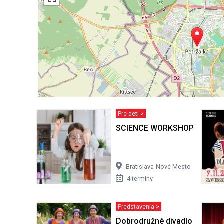
Pre deti >
SCIENCE WORKSHOP
Bratislava-Nové Mesto
4 termíny
Predstavenia >
Dobrodružné divadlo pre deti