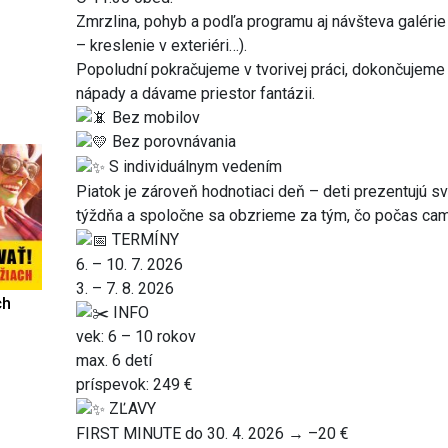
Zmrzlina, pohyb a podľa programu aj návšteva galéri
– kreslenie v exteriéri…).
Popoludní pokračujeme v tvorivej práci, dokončujem
nápady a dávame priestor fantázii.
Bez mobilov
Bez porovnávania
S individuálnym vedením
Piatok je zároveň hodnotiaci deň – deti prezentujú sv
týždňa a spoločne sa obzrieme za tým, čo počas campu
TERMÍNY
6. – 10. 7. 2026
3. – 7. 8. 2026
ch
INFO
vek: 6 – 10 rokov
max. 6 detí
príspevok: 249 €
ZĽAVY
FIRST MINUTE do 30. 4. 2026 → –20 €