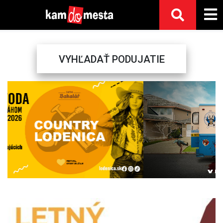
VYHĽADAŤ PODUJATIE
Previous
Next