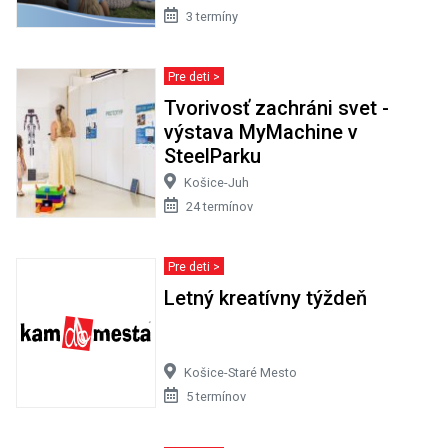
3 termíny
Pre deti >
Tvorivosť zachráni svet -
výstava MyMachine v
SteelParku
Košice-Juh
24 termínov
Pre deti >
Letný kreatívny týždeň
Košice-Staré Mesto
5 termínov