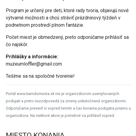
Program je určený pre deti, ktoré rady tvoria, objavujú nové
výtvarné možnosti a chcú stráviť prázdninový týždeň v
podnetnom prostredí plnom fantázie.
Počet miest je obmedzený, preto odporúčame prihlásiť sa
čo najskôr.
Prihlášky a informácie:
muzeumloffler@gmail.com
Tešíme sa na spoločné tvorenie!
Portál www.kamdomesta.sk nie je organizátorom uverejňovaných
podujatí a preto nezodpovedá za zmeny uskutočnené organizátormi.
Odporúčame preveriť si vopred termín a čas konania podujatia priamo u
organizátora. Na niektoré akcie je potrebné sa prihlásiť vopred.
MIESTO KONANIA