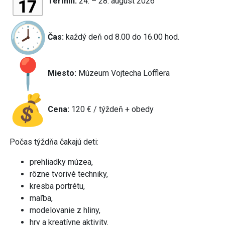
Termín:
24. – 28. august 2026
Čas:
každý deň od 8.00 do 16.00 hod.
Miesto:
Múzeum Vojtecha Löfflera
Cena:
120 € / týždeň + obedy
Počas týždňa čakajú deti:
prehliadky múzea,
rôzne tvorivé techniky,
kresba portrétu,
maľba,
modelovanie z hliny,
hry a kreatívne aktivity.