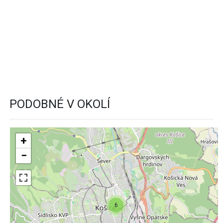
PODOBNÉ V OKOLÍ
+
−
6