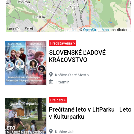
Leaflet
| ©
OpenStreetMap
contributors
Predstavenia >
SLOVENSKÉ ĽADOVÉ
KRÁĽOVSTVO
Košice-Staré Mesto
1 termín
Pre deti >
Prečítané leto v LitParku | Leto
v Kulturparku
Košice-Juh