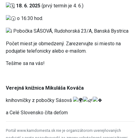
18. 6. 2025
(prvý termín je 4. 6.)
o 16:30 hod.
Pobočka SÁSOVÁ, Rudohorská 23/A, Banská Bystrica
Počet miest je obmedzený. Zarezervujte si miesto na
podujatie telefonicky alebo e-mailom.
Tešíme sa na vás!
Verejná knižnica Mikuláša Kováča
knihovníčky z pobočky Sásová
a Celé Slovensko číta deťom
Portál www.kamdomesta.sk nie je organizátorom uverejňovaných
podujatí a preto nezodpovedá za zmeny uskutočnené organizátormi.