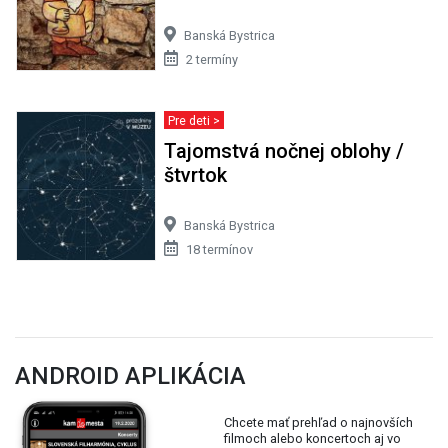
Banská Bystrica
2 termíny
Pre deti >
Tajomstvá nočnej oblohy /
štvrtok
Banská Bystrica
18 termínov
ANDROID APLIKÁCIA
Chcete mať prehľad o najnovších
filmoch alebo koncertoch aj vo