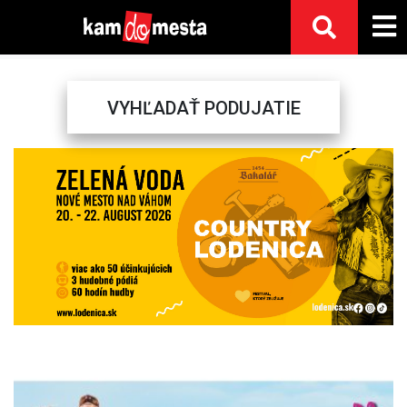
VYHĽADAŤ PODUJATIE
Previous
Next