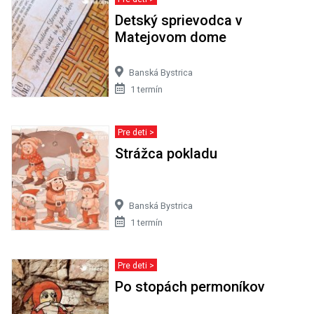
Detský sprievodca v
Matejovom dome
Banská Bystrica
1 termín
Pre deti >
Strážca pokladu
Banská Bystrica
1 termín
Pre deti >
Po stopách permoníkov