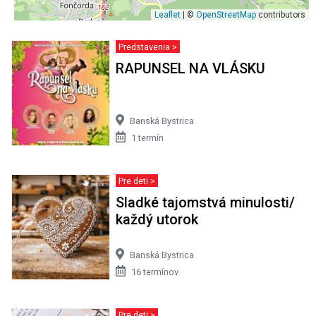
Leaflet
| ©
OpenStreetMap
contributors
Predstavenia >
RAPUNSEL NA VLÁSKU
Banská Bystrica
1 termín
Pre deti >
Sladké tajomstvá minulosti/
každý utorok
Banská Bystrica
16 termínov
Pre deti >