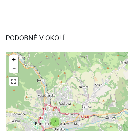
PODOBNÉ V OKOLÍ
+
−
2