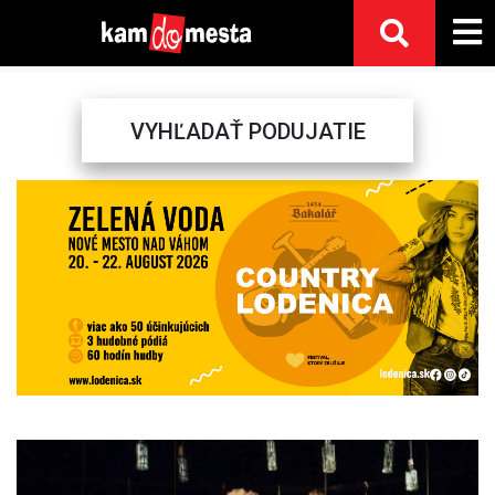
VYHĽADAŤ PODUJATIE
Previous
Next