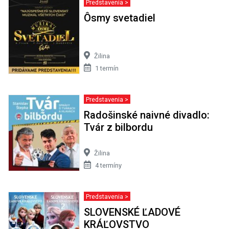
Predstavenia >
Ôsmy svetadiel
Žilina
1 termín
Predstavenia >
Radošinské naivné divadlo:
Tvár z bilbordu
Žilina
4 termíny
Predstavenia >
SLOVENSKÉ ĽADOVÉ
KRÁĽOVSTVO