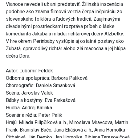
Vianoce nevedeli už ani predstaviť. Žilinská inscenácia
podobne ako známa filmová verzia čerpá inšpiráciu zo
slovenského folklóru a ľudových tradícií. Zaujímavými
divadelnými prostriedkami rozpráva príbeh o láske
komedianta Jakuba a mladej richtárovej dcéry Alžbetky.
V hre okrem Perinbaby vystúpia aj ostatné postavy ako
Zubatá, spravodlivý richtár alebo zlá macocha a jej hlúpa
dcéra Dora.
Autor: Ľubomír Feldek
Odborná spolupráca: Barbora Paliková
Choreografie: Daniela Srnanková
Scéna: Jaroslav Valek
Bábky a kostýmy: Eva Farkašová
Hudba: Andrej Kalinka
Scenár a réžia: Peter Palik
Hrajú: Milada Filipčíková a. h., Miroslava Mravcova, Martin
Frank, Branislav Bačo, Jana Eliášová a. h., Anna Homolka -
Čitbajová, Ján Demko, Jan Homolka, Bibiana Tarasovičová,