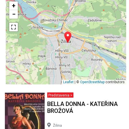
+
−
Leaflet
| ©
OpenStreetMap
contributors
Predstavenia >
BELLA DONNA - KATEŘINA
BROŽOVÁ
Žilina