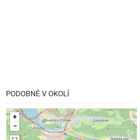
PODOBNÉ V OKOLÍ
+
−