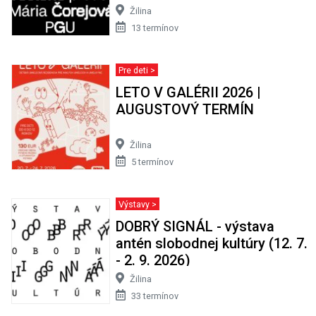
Žilina
13 termínov
Pre deti >
LETO V GALÉRII 2026 |
AUGUSTOVÝ TERMÍN
Žilina
5 termínov
Výstavy >
DOBRÝ SIGNÁL - výstava
antén slobodnej kultúry (12. 7.
- 2. 9. 2026)
Žilina
33 termínov