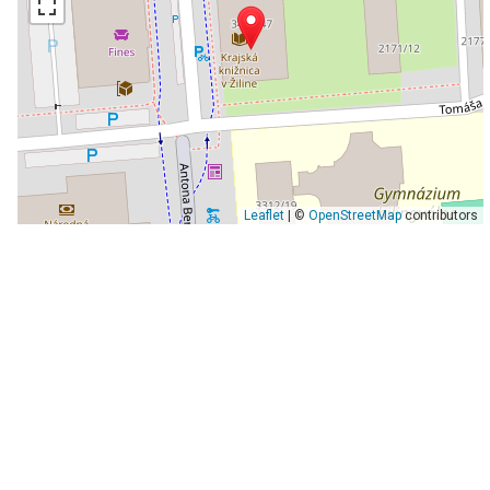
Leaflet
| ©
OpenStreetMap
contributors