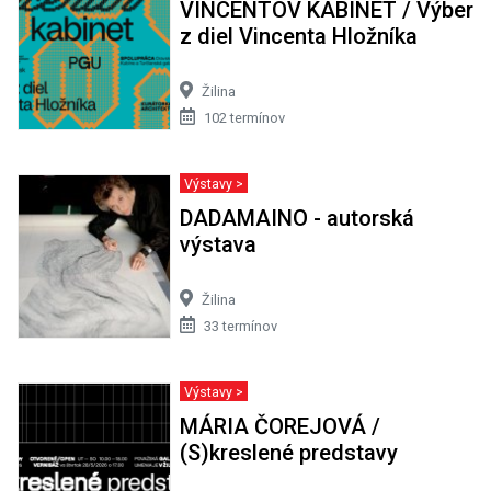
VINCENTOV KABINET / Výber
z diel Vincenta Hložníka
Žilina
102 termínov
Výstavy >
DADAMAINO - autorská
výstava
Žilina
33 termínov
Výstavy >
MÁRIA ČOREJOVÁ /
(S)kreslené predstavy