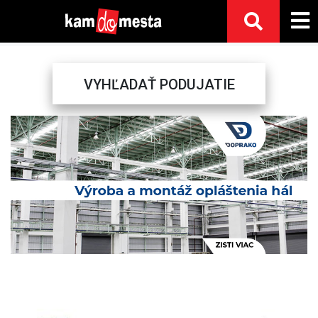
VYHĽADAŤ PODUJATIE
Previous
Next