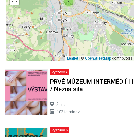
2
Leaflet
| ©
OpenStreetMap
contributors
Výstavy >
PRVÉ MÚZEUM INTERMÉDIÍ III
/ Nežná sila
Žilina
102 termínov
Výstavy >