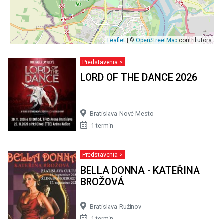
Leaflet
| ©
OpenStreetMap
contributors
Predstavenia >
LORD OF THE DANCE 2026
Bratislava-Nové Mesto
1 termín
Predstavenia >
BELLA DONNA - KATEŘINA
BROŽOVÁ
Bratislava-Ružinov
1 termín