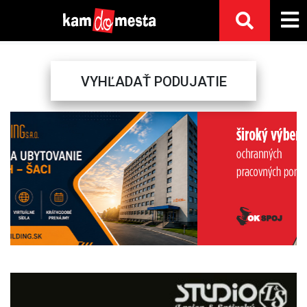
VYHĽADAŤ PODUJATIE
Previous
Next