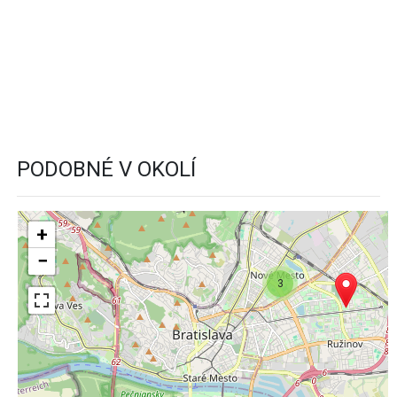
PODOBNÉ V OKOLÍ
+
−
3