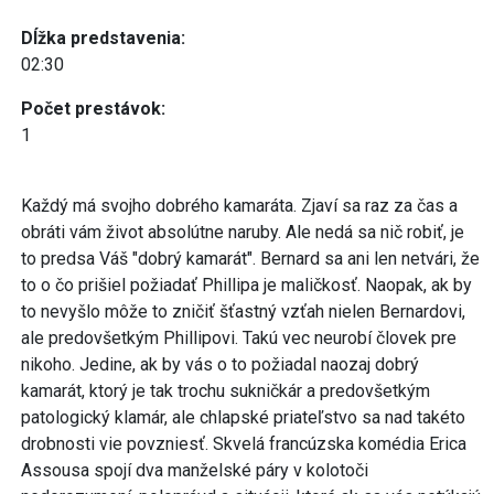
Dĺžka predstavenia:
02:30
Počet prestávok:
1
Každý má svojho dobrého kamaráta. Zjaví sa raz za čas a
obráti vám život absolútne naruby. Ale nedá sa nič robiť, je
to predsa Váš "dobrý kamarát". Bernard sa ani len netvári, že
to o čo prišiel požiadať Phillipa je maličkosť. Naopak, ak by
to nevyšlo môže to zničiť šťastný vzťah nielen Bernardovi,
ale predovšetkým Phillipovi. Takú vec neurobí človek pre
nikoho. Jedine, ak by vás o to požiadal naozaj dobrý
kamarát, ktorý je tak trochu sukničkár a predovšetkým
patologický klamár, ale chlapské priateľstvo sa nad takéto
drobnosti vie povzniesť. Skvelá francúzska komédia Erica
Assousa spojí dva manželské páry v kolotoči