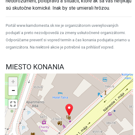
nedorozumení, poloprávd a situácii, ktoré ak sa vás netýkajú
sú skutočne komické. Inak by ste umierali hrôzou.
Portál www.kamdomesta.sk nie je organizátorom uverejňovaných
podujatí a preto nezodpovedá za zmeny uskutočnené organizátormi.
Odporúčame preveriť si vopred termín a čas konania podujatia priamo u
organizátora. Na niektoré akcie je potrebné sa prihlásiť vopred.
MIESTO KONANIA
+
−