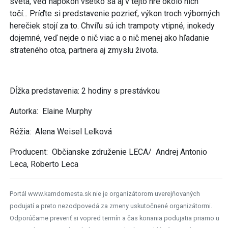
sveta, veď napokon všetko sa aj v tejto hre okolo nich
točí... Príďte si predstavenie pozrieť, výkon troch výborných
herečiek stojí za to. Chvíľu sú ich trampoty vtipné, inokedy
dojemné, veď nejde o nič viac a o nič menej ako hľadanie
strateného otca, partnera aj zmyslu života.
Dĺžka predstavenia: 2 hodiny s prestávkou
Autorka: Elaine Murphy
Réžia: Alena Weisel Lelková
Producent: Občianske združenie LECA/ Andrej Antonio
Leca, Roberto Leca
Portál www.kamdomesta.sk nie je organizátorom uverejňovaných
podujatí a preto nezodpovedá za zmeny uskutočnené organizátormi.
Odporúčame preveriť si vopred termín a čas konania podujatia priamo u