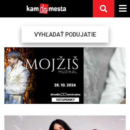
VYHĽADAŤ PODUJATIE
Previous
Next