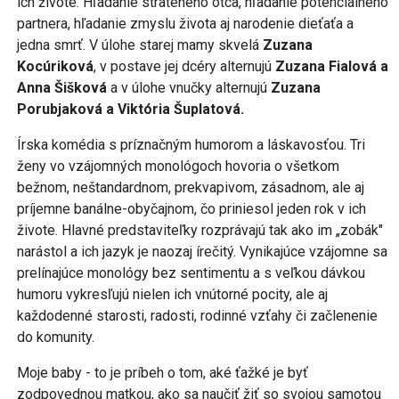
ich živote. Hľadanie strateného otca, hľadanie potenciálneho
partnera, hľadanie zmyslu života aj narodenie dieťaťa a
jedna smrť. V úlohe starej mamy skvelá
Zuzana
Kocúriková
, v postave jej dcéry alternujú
Zuzana Fialová a
Anna Šišková
a v úlohe vnučky alternujú
Zuzana
Porubjaková a Viktória Šuplatová.
Írska komédia s príznačným humorom a láskavosťou. Tri
ženy vo vzájomných monológoch hovoria o všetkom
bežnom, neštandardnom, prekvapivom, zásadnom, ale aj
príjemne banálne-obyčajnom, čo priniesol jeden rok v ich
živote. Hlavné predstaviteľky rozprávajú tak ako im „zobák"
narástol a ich jazyk je naozaj írečitý. Vynikajúce vzájomne sa
prelínajúce monológy bez sentimentu a s veľkou dávkou
humoru vykresľujú nielen ich vnútorné pocity, ale aj
každodenné starosti, radosti, rodinné vzťahy či začlenenie
do komunity.
Moje baby - to je príbeh o tom, aké ťažké je byť
zodpovednou matkou, ako sa naučiť žiť so svojou samotou