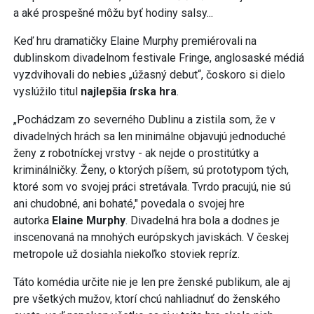
a aké prospešné môžu byť hodiny salsy...
Keď hru dramatičky Elaine Murphy premiérovali na
dublinskom divadelnom festivale Fringe, anglosaské médiá
vyzdvihovali do nebies „úžasný debut“, čoskoro si dielo
vyslúžilo titul
najlepšia írska hra
.
„Pochádzam zo severného Dublinu a zistila som, že v
divadelných hrách sa len minimálne objavujú jednoduché
ženy z robotníckej vrstvy - ak nejde o prostitútky a
kriminálničky. Ženy, o ktorých píšem, sú prototypom tých,
ktoré som vo svojej práci stretávala. Tvrdo pracujú, nie sú
ani chudobné, ani bohaté," povedala o svojej hre
autorka
Elaine Murphy
. Divadelná hra bola a dodnes je
inscenovaná na mnohých európskych javiskách. V českej
metropole už dosiahla niekoľko stoviek repríz.
Táto komédia určite nie je len pre ženské publikum, ale aj
pre všetkých mužov, ktorí chcú nahliadnuť do ženského