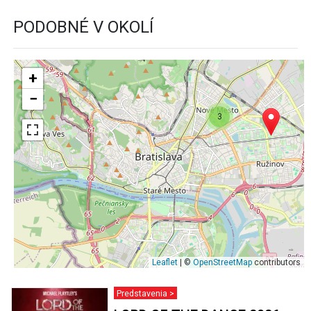
PODOBNÉ V OKOLÍ
+
−
3
Leaflet
| ©
OpenStreetMap
contributors
Predstavenia >