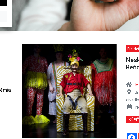
Pre det
Nesk
Beň
Ma
démia
Br
h
divadl
N
KÚPI