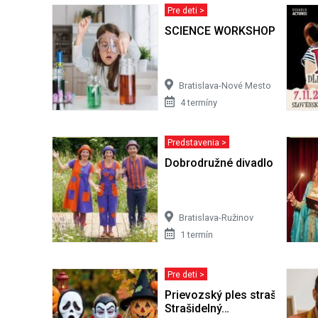
Pre deti >
SCIENCE WORKSHOP
Bratislava-Nové Mesto
4 termíny
Predstavenia >
Dobrodružné divadlo pre deti
Bratislava-Ružinov
1 termín
Pre deti >
Prievozský ples strašidielok -
Strašidelný…