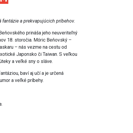
fantázie a prekvapujúcich príbehov.
Beňovského prináša jeho neuveriteľný
hov 18. storočia. Móric Beňovský –
gaskaru – nás vezme na cestu od
xotické Japonsko či Taiwan. S veľkou
úteky a veľké sny o sláve.
ntáziou, baví aj učí a je určená
humor a veľké príbehy.
a.