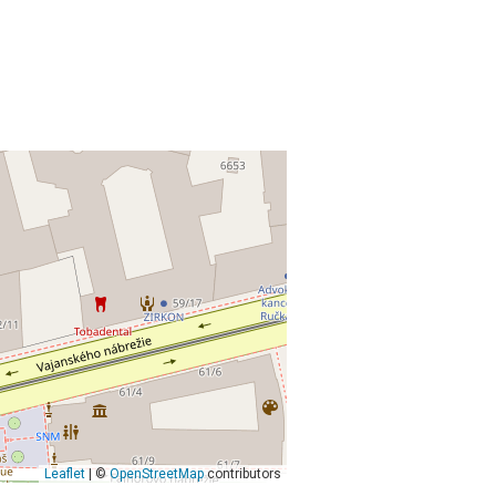
Leaflet
| ©
OpenStreetMap
contributors