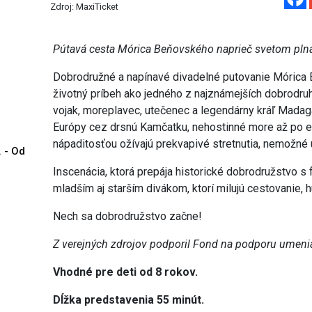
Zdroj: MaxiTicket
Pútavá cesta Mórica Beňovského naprieč svetom plná 
Dobrodružné a napínavé divadelné putovanie Mórica 
životný príbeh ako jedného z najznámejších dobrodru
vojak, moreplavec, utečenec a legendárny kráľ Mada
Európy cez drsnú Kamčatku, nehostinné more až po e
nápaditosťou ožívajú prekvapivé stretnutia, nemožné 
. - Od
Inscenácia, ktorá prepája historické dobrodružstvo s fa
mladším aj starším divákom, ktorí milujú cestovanie, 
Nech sa dobrodružstvo začne!
Z verejných zdrojov podporil Fond na podporu umeni
Vhodné pre deti od 8 rokov.
Dĺžka predstavenia 55 minút.