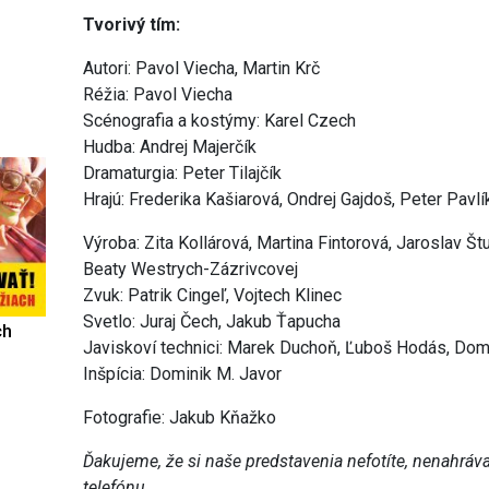
Tvorivý tím:
Autori: Pavol Viecha, Martin Krč
Réžia: Pavol Viecha
Scénografia a kostýmy: Karel Czech
Hudba: Andrej Majerčík
Dramaturgia: Peter Tilajčík
Hrajú: Frederika Kašiarová, Ondrej Gajdoš, Peter Pavl
Výroba: Zita Kollárová, Martina Fintorová, Jaroslav Š
Beaty Westrych-Zázrivcovej
Zvuk: Patrik Cingeľ, Vojtech Klinec
Svetlo: Juraj Čech, Jakub Ťapucha
ch
Javiskoví technici: Marek Duchoň, Ľuboš Hodás, Domi
Inšpícia: Dominik M. Javor
Fotografie: Jakub Kňažko
Ďakujeme, že si naše predstavenia nefotíte, nenahráva
telefónu.