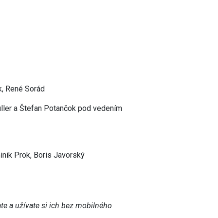
ík, René Sorád
tuller a Štefan Potančok pod vedením
nik Prok, Boris Javorský
te a užívate si ich bez mobilného