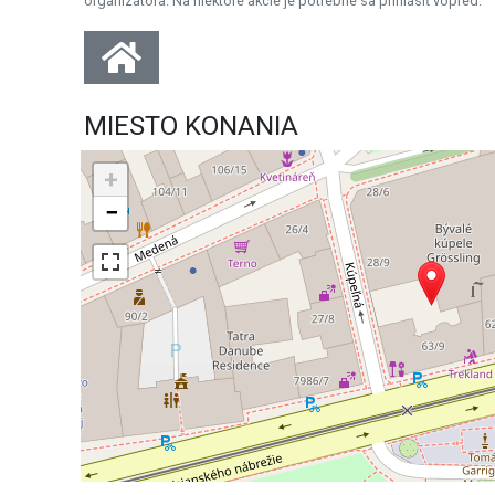
organizátora. Na niektoré akcie je potrebné sa prihlásiť vopred.
MIESTO KONANIA
+
−