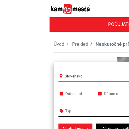
PODUJAT
Úvod
Pre deti
Neskutočné pr
Slovensko
V mojom okolí