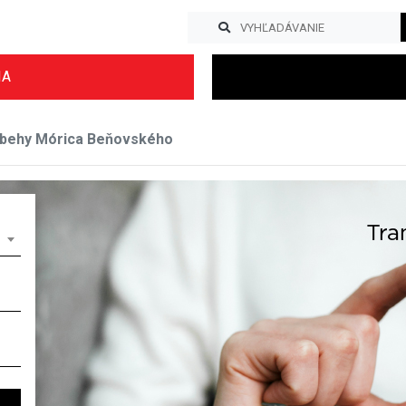
IA
íbehy Mórica Beňovského
Previous