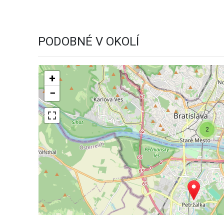
PODOBNÉ V OKOLÍ
+
−
2