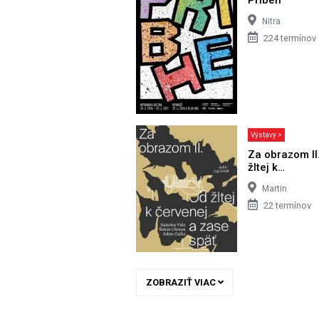
Nitra
224 termínov
Výstavy >
Za obrazom II
žltej k…
Martin
22 termínov
ZOBRAZIŤ VIAC