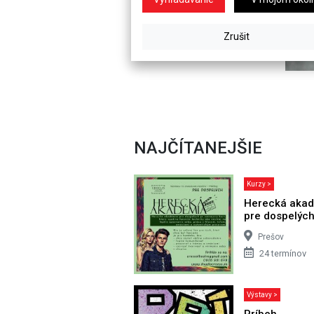
NAJČÍTANEJŠIE
Kurzy >
Herecká aka
pre dospelýc
Prešov
24 termínov
Výstavy >
Príbeh