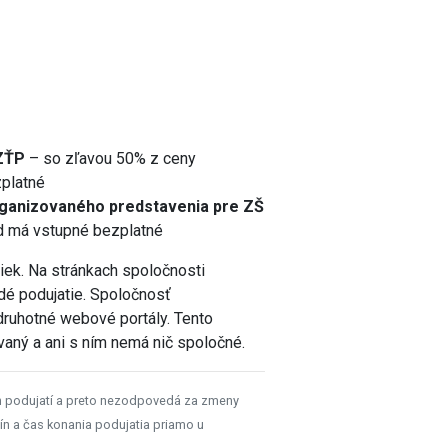
 ZŤP
– so zľavou 50% z ceny
platné
rganizovaného predstavenia pre ZŠ
d má vstupné bezplatné
niek. Na stránkach spoločnosti
ždé podujatie. Spoločnosť
druhotné webové portály. Tento
vaný a ani s ním nemá nič spoločné.
h podujatí a preto nezodpovedá za zmeny
ín a čas konania podujatia priamo u