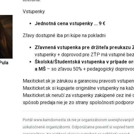
Vstupenky
Jednotná cena vstupenky ... 9 €
Zľavy dostupné iba pri kúpe na pokladni
Zľavnená vstupenka pre držiteľa preukazu
vstupenky + doprovod pre ZŤP má vstupné bez
Školská/Študentská vstupenka v prípade o
Pula
a MŠ
– so zľavou 50% + pedagogický doprovo
Maxiticket.sk je zárukou a garanciou pravosti vstupe
Maxiticket.sk si kupujete originálne vstupenky na ka
Maxiticket.sk neručí za vstupenky zakúpené cez iné 
spôsob predaja nie je zo strany spoločnosti podporo
Portál www.kamdomesta.sk nie je organizátorom uverejňovanýc
uskutočnené organizátormi. Odporúčame preveriť si vopred term