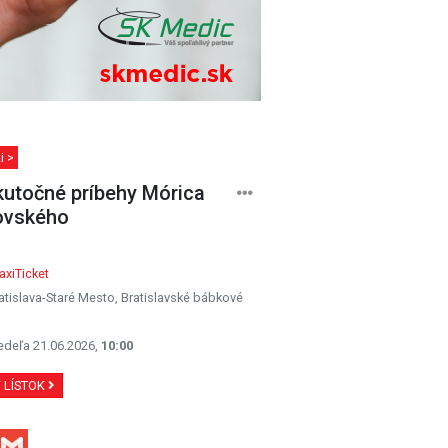
i >
utočné príbehy Mórica
ovského
xiTicket
atislava-Staré Mesto, Bratislavské bábkové
o
edeľa 21.06.2026,
10:00
Ť LÍSTOK
Facebook
Gmail