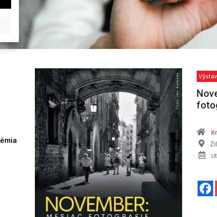
Výstav
Nove
foto
Kr
démia
Ži
h
Ut