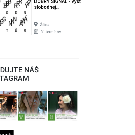
USTOVÝ
DOBRÝ SIGNÁL - výstava antén
slobodnej…
Žilina
31 termínov
EDUJTE NÁŠ
STAGRAM