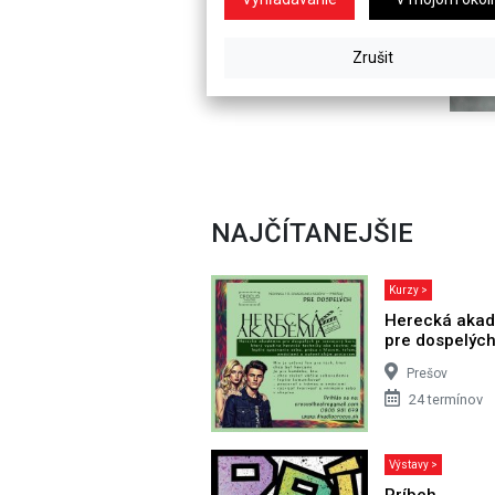
NAJČÍTANEJŠIE
Kurzy >
Herecká aka
pre dospelýc
Prešov
24 termínov
Výstavy >
Príbeh