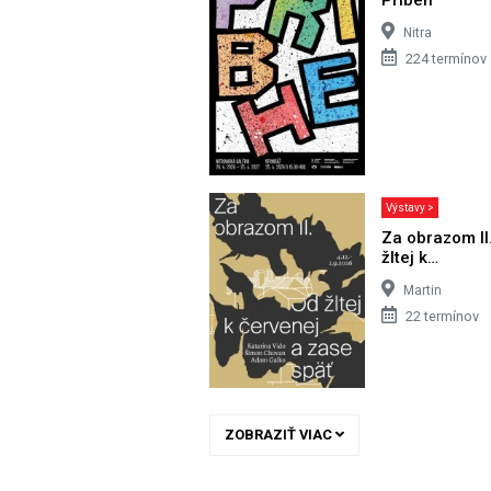
Nitra
224 termínov
Výstavy >
Za obrazom II
žltej k…
Martin
22 termínov
ZOBRAZIŤ VIAC