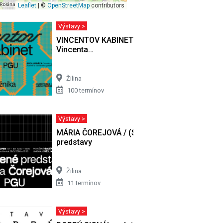
Leaflet
| ©
OpenStreetMap
contributors
Výstavy >
 / Nežná
VINCENTOV KABINET / Výber z diel
Vincenta…
Žilina
100 termínov
Výstavy >
va
MÁRIA ČOREJOVÁ / (S)kreslené
predstavy
Žilina
11 termínov
Výstavy >