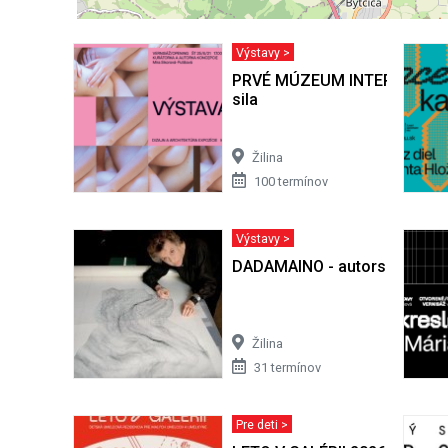
Výstavy >
PRVÉ MÚZEUM INTERMÉDIÍ III
sila
Žilina
100 termínov
Výstavy >
DADAMAINO - autorská výsta
Žilina
31 termínov
Pre deti >