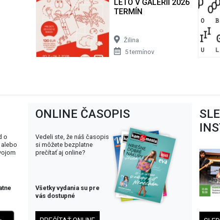
LETO V GALÉRII 2026 | AUG
TERMÍN
Žilina
5 termínov
ONLINE ČASOPIS
SL
IN
d o
Vedeli ste, že náš časopis
 alebo
si môžete bezplatne
svojom
prečítať aj online?
atne
Všetky vydania su pre
vás dostupné