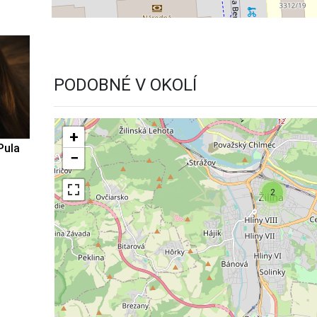
PODOBNÉ V OKOLÍ
+
Pula
−
2