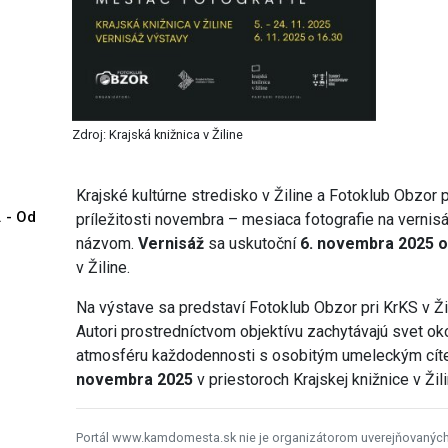
Zdroj: Krajská knižnica v Žiline
Krajské kultúrne stredisko v Žiline a Fotoklub Obzor p
. - Od
príležitosti novembra – mesiaca fotografie na verni
názvom.
Vernisáž
sa uskutoční
6. novembra 2025 o
v Žiline.
Na výstave sa predstaví Fotoklub Obzor pri KrKS v Ži
Autori prostredníctvom objektívu zachytávajú svet ok
atmosféru každodennosti s osobitým umeleckým cít
novembra 2025
v priestoroch Krajskej knižnice v Žili
Portál www.kamdomesta.sk nie je organizátorom uverejňovanýc