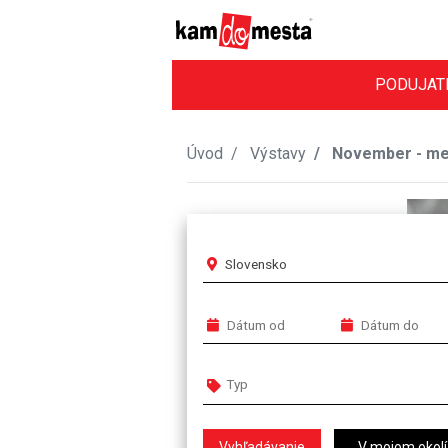
PODUJAT
Úvod
Výstavy
November - mes
Slovensko
V mojom okolí