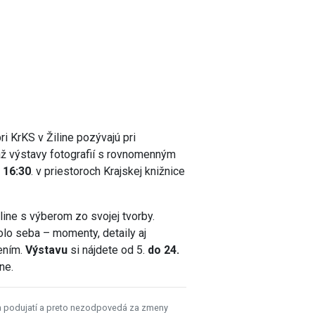
ri KrKS v Žiline pozývajú pri
sáž výstavy fotografií s rovnomenným
 16:30
. v priestoroch Krajskej knižnice
line s výberom zo svojej tvorby.
olo seba – momenty, detaily aj
ením.
Výstavu
si nájdete od 5.
do 24.
ne.
h podujatí a preto nezodpovedá za zmeny