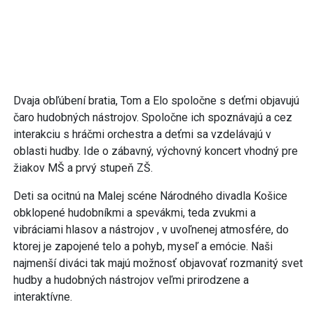
Dvaja obľúbení bratia, Tom a Elo spoločne s deťmi objavujú
čaro hudobných nástrojov. Spoločne ich spoznávajú a cez
interakciu s hráčmi orchestra a deťmi sa vzdelávajú v
oblasti hudby. Ide o zábavný, výchovný koncert vhodný pre
žiakov MŠ a prvý stupeň ZŠ.
Deti sa ocitnú na Malej scéne Národného divadla Košice
obklopené hudobníkmi a spevákmi, teda zvukmi a
vibráciami hlasov a nástrojov , v uvoľnenej atmosfére, do
ktorej je zapojené telo a pohyb, myseľ a emócie. Naši
najmenší diváci tak majú možnosť objavovať rozmanitý svet
hudby a hudobných nástrojov veľmi prirodzene a
interaktívne.