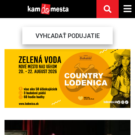
VYHĽADAŤ PODUJATIE
Previous
Next