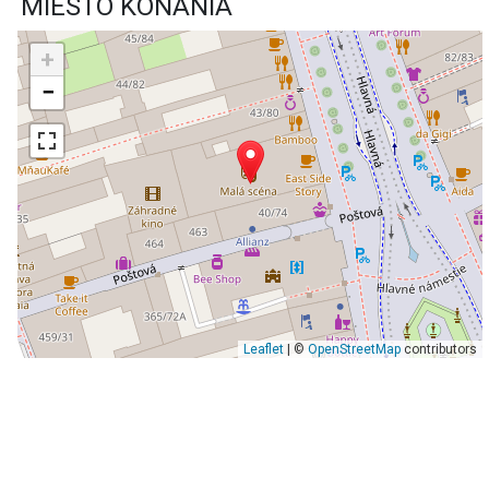
MIESTO KONANIA
+
−
Leaflet
| ©
OpenStreetMap
contributors