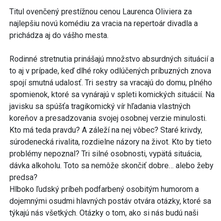
Titul ovenčený prestížnou cenou Laurenca Oliviera za
najlepšiu novú komédiu za vracia na repertoár divadla a
prichádza aj do vášho mesta.
Rodinné stretnutia prinášajú množstvo absurdných situácií a
to aj v prípade, keď dlhé roky odlúčených príbuzných znova
spojí smutná udalosť. Tri sestry sa vracajú do domu, plného
spomienok, ktoré sa vynárajú v spleti komických situácií. Na
javisku sa spúšťa tragikomický vír hľadania vlastných
koreňov a presadzovania svojej osobnej verzie minulosti.
Kto má teda pravdu? A záleží na nej vôbec? Staré krivdy,
súrodenecká rivalita, rozdielne názory na život. Kto by tieto
problémy nepoznal? Tri silné osobnosti, vypätá situácia,
dávka alkoholu. Toto sa nemôže skončiť dobre… alebo žeby
predsa?
Hlboko ľudský príbeh podfarbený osobitým humorom a
dojemnými osudmi hlavných postáv otvára otázky, ktoré sa
týkajú nás všetkých. Otázky o tom, ako si nás budú naši