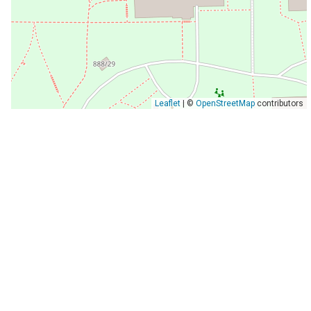
Leaflet
| ©
OpenStreetMap
contributors