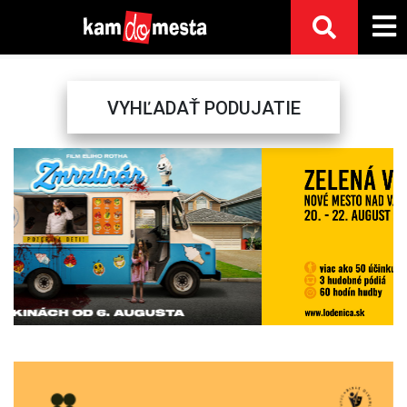
VYHĽADAŤ PODUJATIE
Previous
Next