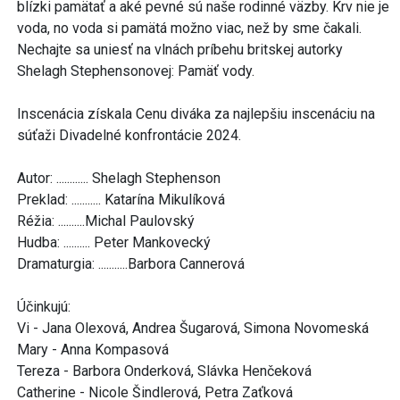
blízki pamätať a aké pevné sú naše rodinné väzby. Krv nie je
voda, no voda si pamätá možno viac, než by sme čakali.
Nechajte sa uniesť na vlnách príbehu britskej autorky
Shelagh Stephensonovej: Pamäť vody.
Inscenácia získala Cenu diváka za najlepšiu inscenáciu na
súťaži Divadelné konfrontácie 2024.
Autor: ............ Shelagh Stephenson
Preklad: ........... Katarína Mikulíková
Réžia: ..........Michal Paulovský
Hudba: .......... Peter Mankovecký
Dramaturgia: ...........Barbora Cannerová
Účinkujú:
Vi - Jana Olexová, Andrea Šugarová, Simona Novomeská
Mary - Anna Kompasová
Tereza - Barbora Onderková, Slávka Henčeková
Catherine - Nicole Šindlerová, Petra Zaťková