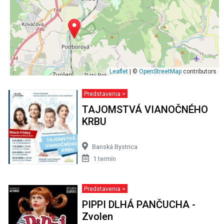
Leaflet
| ©
OpenStreetMap
contributors
Predstavenia >
TAJOMSTVÁ VIANOČNÉHO
KRBU
Banská Bystrica
1 termín
Predstavenia >
PIPPI DLHÁ PANČUCHA -
Zvolen