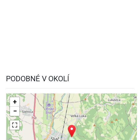
PODOBNÉ V OKOLÍ
+
−