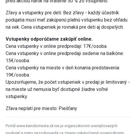
pred akciou nárok na vrátenie 50 % zo vstupného.
Zľavy a vstupenky pre deti: Bez zľavy - každý účastník
podujatia musí mať zakúpenú platnú vstupenku bez ohľadu
na vek. Cena vstupeniek je rovnaká pre deti aj dospelých.
Vstupenky odporúčame zakúpiť online.
Cena vstupenky v online predpredaji: 17€/osoba.
Cena vstupenky v online predpredaji sedenie na balkóne:
15€/osoba.
Cena vstupenky na mieste v deň konania predstavenia:
19€/osoba.
Upozorňujeme, že počet vstupeniek v predaji je limitovaný -
na mieste už nemusia byť dostupné žiadne voľné
vstupenky.
Zľava neplatí pre miesto: Piešťany
Portál www.kamdomesta.sk nie je organizátorom uverejňovaných
podujatí a preto nezodpovedá za zmeny uskutočnené organizátormi.