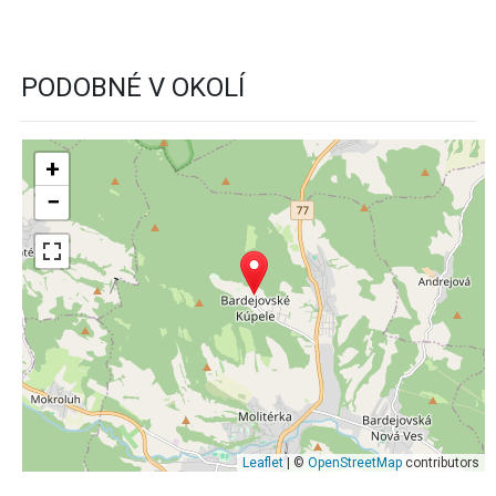
PODOBNÉ V OKOLÍ
+
−
Leaflet
| ©
OpenStreetMap
contributors