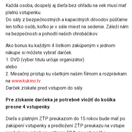
Každá osoba, dospelý aj dieťa bez ohľadu na vek musí mať
platnú vstupenku.
Do sály z bezpečnostných a kapacitných dôvodov púšťame
len toľko osôb, koľko je v sále miest na sedenie. Záleží nám
na bezpečnosti a pohodlí našich chrobáčikov.
Ako bonus ku každým 4 lístkom zakúpeným v jednom
nákupe si môžete vybrať darček:
1. DVD (výber titulu určuje organizátor)
alebo
2. Mesačný prístup ku všetkým našim filmom a rozprávkam
na
www.kukino.tv
Darček získate pred vstupom do sály.
Pre získanie darčeka je potrebné vložiť do košíka
presne 4 vstupenky.
Dieťa s platným ZŤP preukazom do 15 rokov bude mať po
zakúpení vstupenky a predložení ZŤP preukazu na vstupe