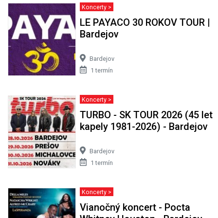
Koncerty >
LE PAYACO 30 ROKOV TOUR |
Bardejov
Bardejov
1 termín
Koncerty >
TURBO - SK TOUR 2026 (45 let
kapely 1981-2026) - Bardejov
Bardejov
1 termín
Koncerty >
Vianočný koncert - Pocta