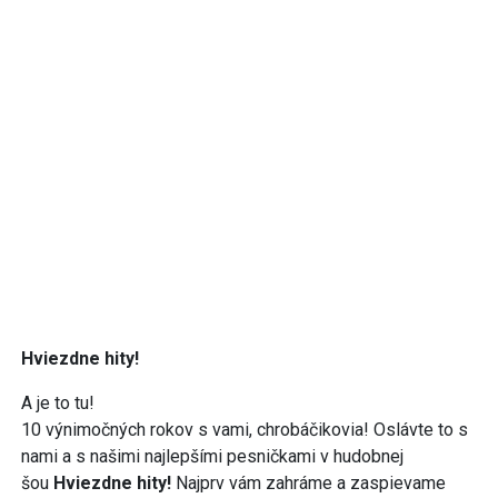
Hviezdne hity!
A je to tu!
10 výnimočných rokov s vami, chrobáčikovia! Oslávte to s
nami a s našimi najlepšími pesničkami v hudobnej
šou
Hviezdne hity!
Najprv vám zahráme a zaspievame