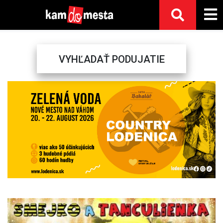
VYHĽADAŤ PODUJATIE
Previous
Next