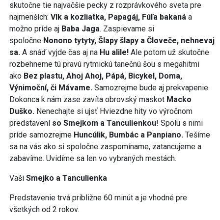
skutočne tie najväčšie pecky z rozprávkového sveta pre
najmenších:
Vlk a kozliatka, Papagáj, Fúľa bakaná
a
možno príde aj
Baba Jaga
. Zaspievame si
spoločne
Nonono tytyty, Šlapy šlapy a Človeče, nehnevaj
sa.
A snáď vyjde čas aj na
Hu alile!
Ale potom už skutočne
rozbehneme tú pravú rytmickú tanečnú šou s megahitmi
ako
Bez plastu, Ahoj Ahoj, Pápá, Bicykel, Doma,
Výnimoční, či Mávame.
Samozrejme bude aj prekvapenie.
Dokonca k nám zase zavíta obrovský maskot
Macko
Duško.
Nenechajte si ujsť Hviezdne hity vo výročnom
predstavení
so Smejkom a Tanculienkou
! Spolu s nimi
príde samozrejme
Huncúlik, Bumbác a Panpiano.
Tešíme
sa na vás ako si spoločne zaspomíname, zatancujeme a
zabavíme. Uvidíme sa len vo vybraných mestách.
Vaši
Smejko a Tanculienka
Predstavenie trvá približne 60 minút a je vhodné pre
všetkých od 2 rokov.