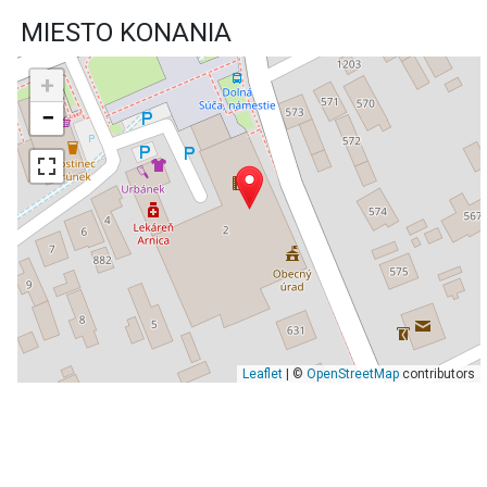
MIESTO KONANIA
+
−
Leaflet
| ©
OpenStreetMap
contributors