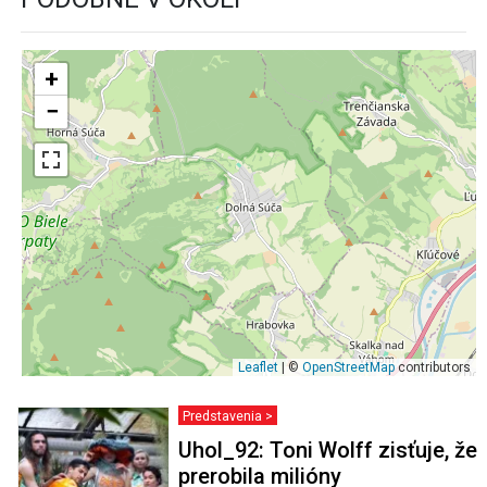
+
−
Leaflet
| ©
OpenStreetMap
contributors
Predstavenia >
Uhol_92: Toni Wolff zisťuje, že
prerobila milióny