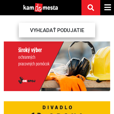
VYHĽADAŤ PODUJATIE
Previous
Next