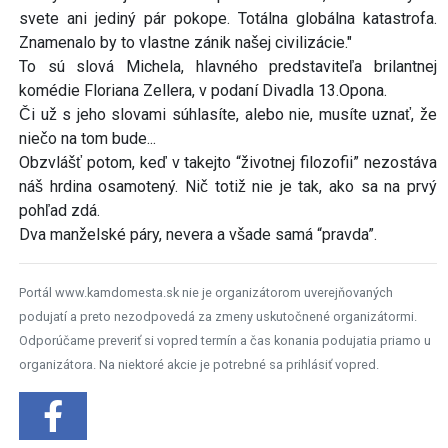
svete ani jediný pár pokope. Totálna globálna katastrofa.
Znamenalo by to vlastne zánik našej civilizácie."
To sú slová Michela, hlavného predstaviteľa brilantnej
komédie Floriana Zellera, v podaní Divadla 13.Opona.
Či už s jeho slovami súhlasíte, alebo nie, musíte uznať, že
niečo na tom bude...
Obzvlášť potom, keď v takejto “životnej filozofii” nezostáva
náš hrdina osamotený. Nič totiž nie je tak, ako sa na prvý
pohľad zdá.
Dva manželské páry, nevera a všade samá “pravda”.
Portál www.kamdomesta.sk nie je organizátorom uverejňovaných
podujatí a preto nezodpovedá za zmeny uskutočnené organizátormi.
Odporúčame preveriť si vopred termín a čas konania podujatia priamo u
organizátora. Na niektoré akcie je potrebné sa prihlásiť vopred.