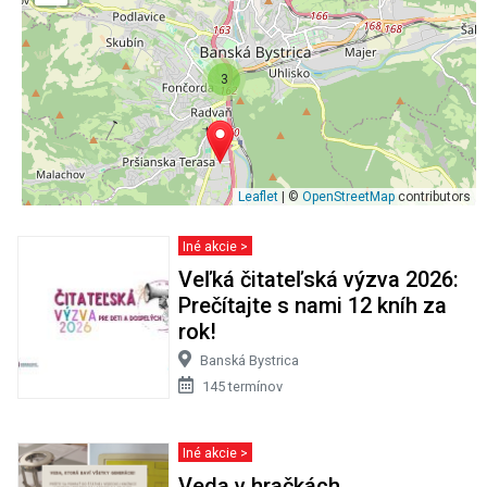
3
Leaflet
| ©
OpenStreetMap
contributors
Iné akcie >
Veľká čitateľská výzva 2026:
Prečítajte s nami 12 kníh za
rok!
Banská Bystrica
145 termínov
Iné akcie >
Veda v hračkách