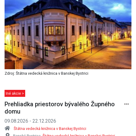
Zdroj: Štátna vedecká knižnica v Banskej Bystrici
Iné akcie >
Prehliadka priestorov bývalého Župného
domu
09.08.2026 - 22.12.2026
Štátna vedecká knižnica v Banskej Bystrici
Banská Bystrica,
Štátna vedecká knižnica v Banskej Bystrici