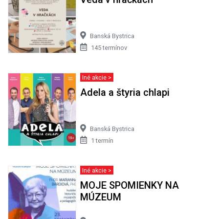
Banská Bystrica
145 termínov
Iné akcie >
Adela a štyria chlapi
Banská Bystrica
1 termín
Iné akcie >
MOJE SPOMIENKY NA
MÚZEUM