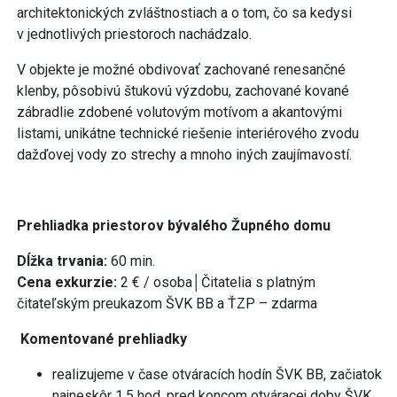
architektonických zvláštnostiach a o tom, čo sa kedysi
v jednotlivých priestoroch nachádzalo.
V objekte je možné obdivovať zachované renesančné
klenby, pôsobivú štukovú výzdobu, zachované kované
zábradlie zdobené volutovým motívom a akantovými
listami, unikátne technické riešenie interiérového zvodu
dažďovej vody zo strechy a mnoho iných zaujímavostí.
Prehliadka priestorov
bývalého Župného domu
Dĺžka trvania:
60 min.
Cena exkurzie:
2 € / osoba│Čitatelia s platným
čitateľským preukazom ŠVK BB a ŤZP – zdarma
Komentované prehliadky
realizujeme v čase otváracích hodín ŠVK BB, začiatok
najneskôr 1,5 hod. pred koncom otváracej doby ŠVK