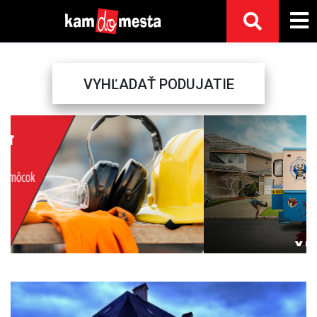
VYHĽADAŤ PODUJATIE
Previous
Next