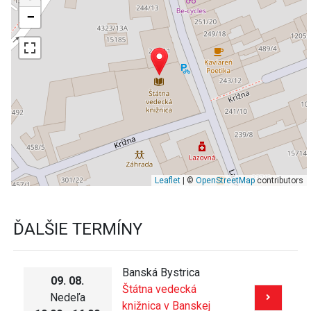
−
Leaflet
| ©
OpenStreetMap
contributors
ĎALŠIE TERMÍNY
Banská Bystrica
09. 08.
Štátna vedecká
Nedeľa
knižnica v Banskej