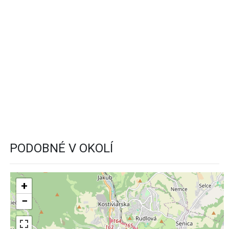
PODOBNÉ V OKOLÍ
+
−