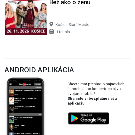
Bež ako o ženu
Košice-Staré Mesto
1 termín
ANDROID APLIKÁCIA
Chcete mať prehľad o najnovších
filmoch alebo koncertoch aj vo
svojom mobile?
Stiahnite si bezplatne našu
aplikáciu.