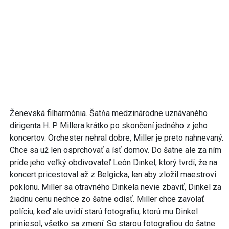
Ženevská filharmónia. Šatňa medzinárodne uznávaného
dirigenta H. P. Millera krátko po skončení jedného z jeho
koncertov. Orchester nehral dobre, Miller je preto nahnevaný.
Chce sa už len osprchovať a ísť domov. Do šatne ale za ním
príde jeho veľký obdivovateľ León Dinkel, ktorý tvrdí, že na
koncert pricestoval až z Belgicka, len aby zložil maestrovi
poklonu. Miller sa otravného Dinkela nevie zbaviť, Dinkel za
žiadnu cenu nechce zo šatne odísť. Miller chce zavolať
políciu, keď ale uvidí starú fotografiu, ktorú mu Dinkel
priniesol, všetko sa zmení. So starou fotografiou do šatne