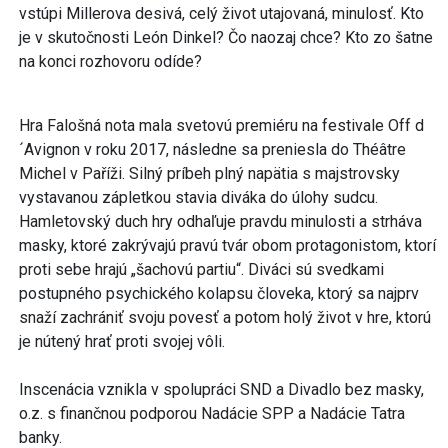
vstúpi Millerova desivá, celý život utajovaná, minulosť. Kto
je v skutočnosti León Dinkel? Čo naozaj chce? Kto zo šatne
na konci rozhovoru odíde?
Hra Falošná nota mala svetovú premiéru na festivale Off d
´Avignon v roku 2017, následne sa preniesla do Théâtre
Michel v Paříži. Silný príbeh plný napätia s majstrovsky
vystavanou zápletkou stavia diváka do úlohy sudcu.
Hamletovský duch hry odhaľuje pravdu minulosti a strháva
masky, ktoré zakrývajú pravú tvár obom protagonistom, ktorí
proti sebe hrajú „šachovú partiu“. Diváci sú svedkami
postupného psychického kolapsu človeka, ktorý sa najprv
snaží zachrániť svoju povesť a potom holý život v hre, ktorú
je nútený hrať proti svojej vôli.
Inscenácia vznikla v spolupráci SND a Divadlo bez masky,
o.z. s finančnou podporou Nadácie SPP a Nadácie Tatra
banky.