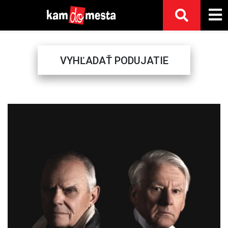
VYHĽADAŤ PODUJATIE
Previous
Next