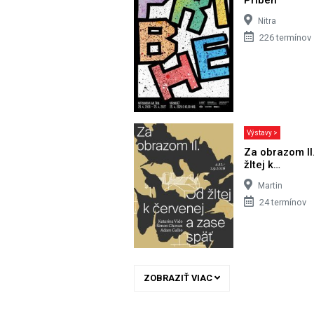
Nitra
226 termínov
Výstavy >
Za obrazom II
žltej k…
Martin
24 termínov
ZOBRAZIŤ VIAC