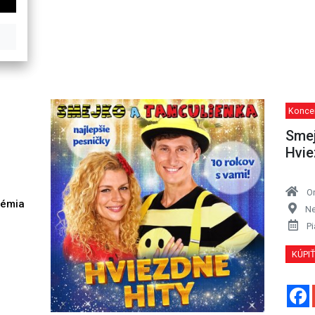
Konce
Smej
Hvie
O
démia
Ne
h
Pi
KÚPI