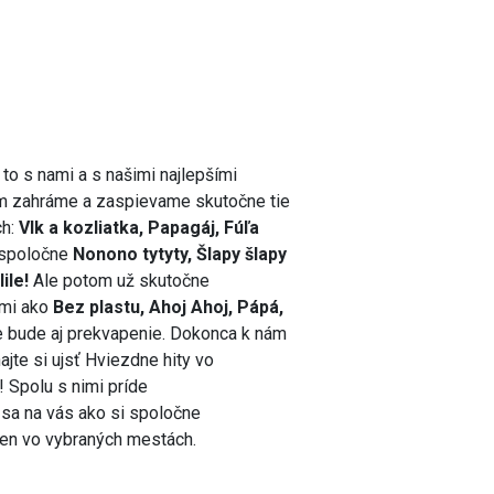
to s nami a s našimi najlepšími
m zahráme a zaspievame skutočne tie
h:
Vlk a kozliatka, Papagáj, Fúľa
 spoločne
Nonono tytyty, Šlapy šlapy
lile!
Ale potom už skutočne
tmi ako
Bez plastu, Ahoj Ahoj, Pápá,
bude aj prekvapenie. Dokonca k nám
jte si ujsť Hviezdne hity vo
! Spolu s nimi príde
sa na vás ako si spoločne
en vo vybraných mestách.