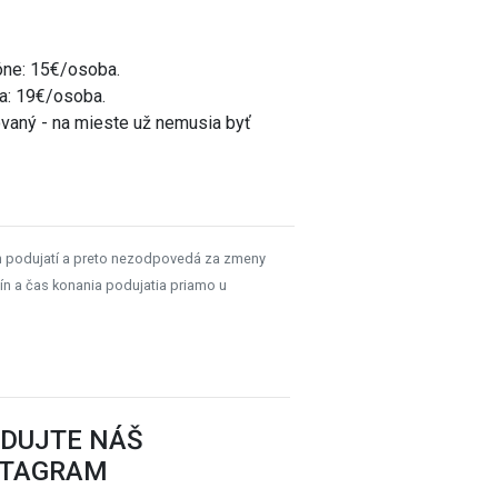
óne: 15€/osoba.
a: 19€/osoba.
ovaný - na mieste už nemusia byť
h podujatí a preto nezodpovedá za zmeny
ín a čas konania podujatia priamo u
EDUJTE NÁŠ
STAGRAM