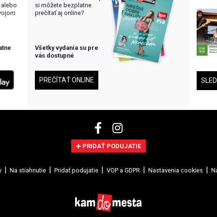
 alebo
si môžete bezplatne
svojom
prečítať aj online?
atne
Všetky vydania su pre
vás dostupné
PREČÍTAŤ ONLINE
SLE
PRIDAŤ PODUJATIE
y
Na stiahnutie
Pridať podujatie
VOP a GDPR
Nastavenia cookies
Na