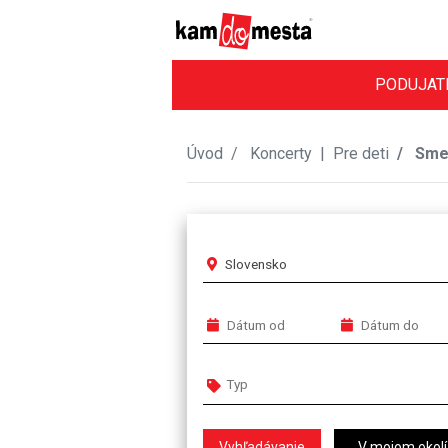
PODUJAT
Úvod
Koncerty
|
Pre deti
Smej
Slovensko
V mojom okolí