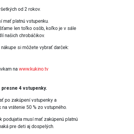
všetkých od 2 rokov.
í mať platnú vstupenku.
ťame len toľko osôb, koľko je v sále
lí našich chrobáčikov.
nákupe si môžete vybrať darček:
rávkam na
www.kukino.tv
a presne 4 vstupenky.
ť po zakúpení vstupenky a
 na vrátenie 50 % zo vstupného.
ík podujatia musí mať zakúpenú platnú
aká pre deti aj dospelých.