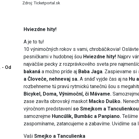
Zdroj: Ticketportal.sk
Hviezdne hity!
A je to tu!
10 výnimočných rokov s vami, chrobáčikovia! Oslávte 
pesničkami v hudobnej šou
Hviezdne hity!
Najprv vá
najväčšie pecky z rozprávkového sveta pre najmenšíc
. - Od
bakaná
a možno príde aj
Baba Jaga
. Zaspievame si
a Človeče, nehnevaj sa.
A snáď vyjde čas aj na
Hu a
rozbehneme tú pravú rytmickú tanečnú šou s megahi
Bicykel, Doma, Výnimoční, či Mávame.
Samozrejme 
zase zavíta obrovský maskot
Macko Duško.
Nenecha
výročnom predstavení
so Smejkom a Tanculienkou
samozrejme
Huncúlik, Bumbác a Panpiano.
Tešíme 
zaspomíname, zatancujeme a zabavíme. Uvidíme sa l
Vaši
Smejko a Tanculienka