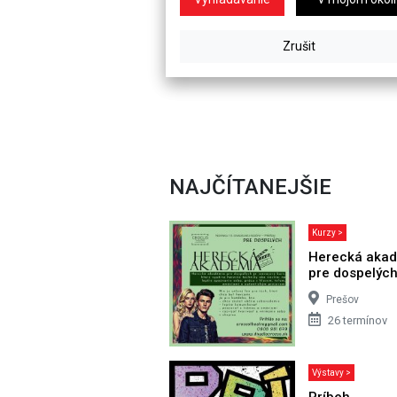
NAJČÍTANEJŠIE
Kurzy >
Herecká aka
pre dospelýc
Prešov
26 termínov
Výstavy >
Príbeh