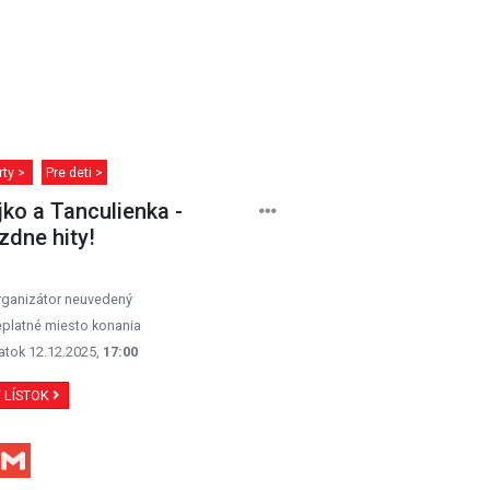
rty >
Pre deti >
ko a Tanculienka -
zdne hity!
rganizátor neuvedený
platné miesto konania
atok 12.12.2025,
17:00
Ť LÍSTOK
Facebook
Gmail