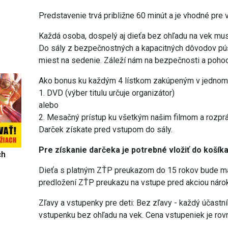
Predstavenie trvá približne 60 minút a je vhodné pre 
Každá osoba, dospelý aj dieťa bez ohľadu na vek mus
Do sály z bezpečnostných a kapacitných dôvodov púš
miest na sedenie. Záleží nám na bezpečnosti a pohod
Ako bonus ku každým 4 lístkom zakúpeným v jednom 
1. DVD (výber titulu určuje organizátor)
alebo
2. Mesačný prístup ku všetkým našim filmom a rozp
Darček získate pred vstupom do sály.
Pre získanie darčeka je potrebné vložiť do košík
ch
Dieťa s platným ZŤP preukazom do 15 rokov bude ma
predložení ZŤP preukazu na vstupe pred akciou nárok
Zľavy a vstupenky pre deti: Bez zľavy - každý účastn
vstupenku bez ohľadu na vek. Cena vstupeniek je rovn