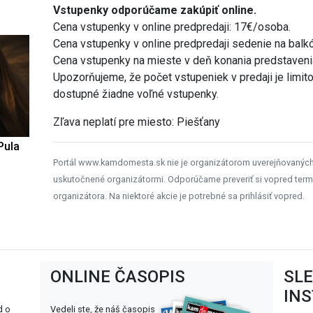
Vstupenky odporúčame zakúpiť online.
Cena vstupenky v online predpredaji: 17€/osoba.
Cena vstupenky v online predpredaji sedenie na balk
Cena vstupenky na mieste v deň konania predstaveni
Upozorňujeme, že počet vstupeniek v predaji je limit
dostupné žiadne voľné vstupenky.
Zľava neplatí pre miesto: Piešťany
Pula
Portál www.kamdomesta.sk nie je organizátorom uverejňovanýc
uskutočnené organizátormi. Odporúčame preveriť si vopred term
organizátora. Na niektoré akcie je potrebné sa prihlásiť vopred.
ONLINE ČASOPIS
SL
IN
d o
Vedeli ste, že náš časopis