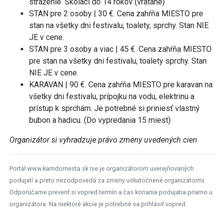
stráženie. Školáci do 14 rokov (vrátane)
STAN pre 2 osoby | 30 €. Cena zahŕňa MIESTO pre
stan na všetky dni festivalu, toalety, sprchy. Stan NIE
JE v cene.
STAN pre 3 osoby a viac | 45 €. Cena zahŕňa MIESTO
pre stan na všetky dni festivalu, toalety sprchy. Stan
NIE JE v cene.
KARAVAN | 90 €. Cena zahŕňa MIESTO pre karavan na
všetky dni festivalu, prípojku na vodu, elektrinu a
prístup k sprchám. Je potrebné si priniesť vlastný
bubon a hadicu. (Do vypredania 15 miest)
Organizátor si vyhradzuje právo zmeny uvedených cien
Portál www.kamdomesta.sk nie je organizátorom uverejňovaných
podujatí a preto nezodpovedá za zmeny uskutočnené organizátormi.
Odporúčame preveriť si vopred termín a čas konania podujatia priamo u
organizátora. Na niektoré akcie je potrebné sa prihlásiť vopred.