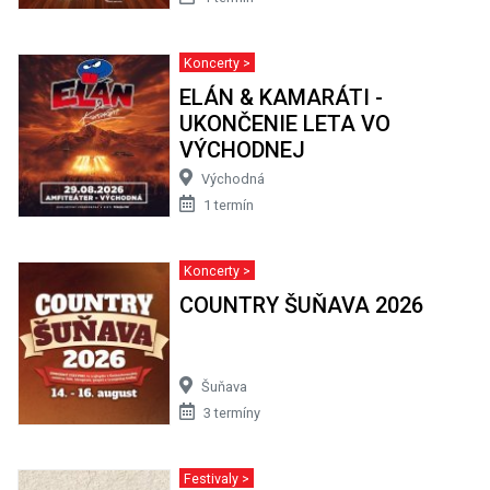
Koncerty >
ELÁN & KAMARÁTI -
UKONČENIE LETA VO
VÝCHODNEJ
Východná
1 termín
Koncerty >
COUNTRY ŠUŇAVA 2026
Šuňava
3 termíny
Festivaly >