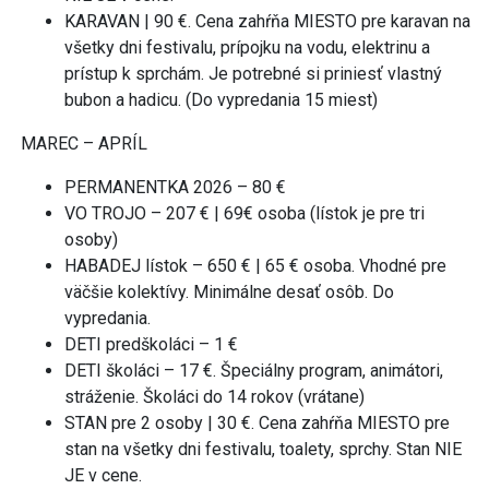
KARAVAN | 90 €. Cena zahŕňa MIESTO pre karavan na
všetky dni festivalu, prípojku na vodu, elektrinu a
prístup k sprchám. Je potrebné si priniesť vlastný
bubon a hadicu. (Do vypredania 15 miest)
MAREC – APRÍL
PERMANENTKA 2026 – 80 €
VO TROJO – 207 € | 69€ osoba (lístok je pre tri
osoby)
HABADEJ lístok – 650 € | 65 € osoba. Vhodné pre
väčšie kolektívy. Minimálne desať osôb. Do
vypredania.
DETI predškoláci – 1 €
DETI školáci – 17 €. Špeciálny program, animátori,
stráženie. Školáci do 14 rokov (vrátane)
STAN pre 2 osoby | 30 €. Cena zahŕňa MIESTO pre
stan na všetky dni festivalu, toalety, sprchy. Stan NIE
JE v cene.