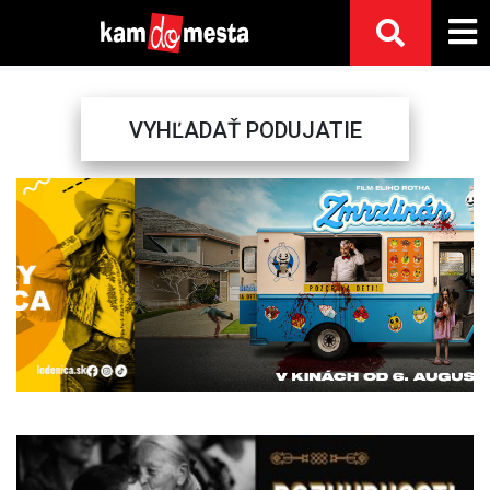
VYHĽADAŤ PODUJATIE
Previous
Next