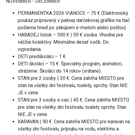
NOVEMBER - DECEMBER
PERMANENTKA 2026 VIANOCE – 75 € (Elektronický
poukaz pripravený v peknej darčekovej grafike na tlač
pošleme hneď po zakúpení e-mailom alebo poštou)
HABADEJ lístok – 590 € | 59 € osoba. Vhodné pre
väčšie kolektívy. Minimálne desať osôb. Do
vypredania.
DETI predškoláci – 1 €
DETI školáci – 15 €. Špeciálny program, animátori,
stráženie. Školáci do 14 rokov (vrátane)
STAN pre 2 osoby | 30 €. Cena zahŕňa MIESTO pre
stan na všetky dni festivalu, toalety, sprchy. Stan NIE
JE v cene.
STAN pre 3 osoby a viac | 45 €. Cena zahŕňa MIESTO
pre stan na všetky dni festivalu, toalety sprchy. Stan
NIE JE v cene.
KARAVAN | 90 €. Cena zahŕňa MIESTO pre karavan na
všetky dni festivalu, prípojku na vodu, elektrinu a