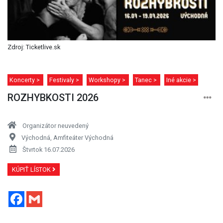
Zdroj: Ticketlive.sk
Koncerty >
Festivaly >
Workshopy >
Tanec >
Iné akcie >
ROZHYBKOSTI 2026
Organizátor neuvedený
Východná, Amfiteáter Východná
Štvrtok 16.07.2026
KÚPIŤ LÍSTOK
Facebook
Gmail