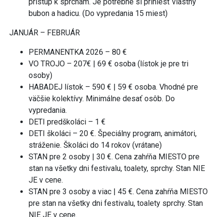
prístup k sprchám. Je potrebné si priniesť vlastný
bubon a hadicu. (Do vypredania 15 miest)
JANUÁR – FEBRUÁR
PERMANENTKA 2026 – 80 €
VO TROJO – 207€ | 69 € osoba (lístok je pre tri
osoby)
HABADEJ lístok – 590 € | 59 € osoba. Vhodné pre
väčšie kolektívy. Minimálne desať osôb. Do
vypredania.
DETI predškoláci – 1 €
DETI školáci – 20 €. Špeciálny program, animátori,
stráženie. Školáci do 14 rokov (vrátane)
STAN pre 2 osoby | 30 €. Cena zahŕňa MIESTO pre
stan na všetky dni festivalu, toalety, sprchy. Stan NIE
JE v cene.
STAN pre 3 osoby a viac | 45 €. Cena zahŕňa MIESTO
pre stan na všetky dni festivalu, toalety sprchy. Stan
NIE JE v cene.