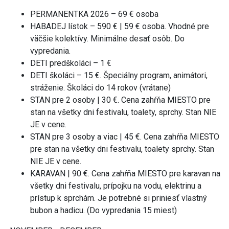
PERMANENTKA 2026 – 69 € osoba
HABADEJ lístok – 590 € | 59 € osoba. Vhodné pre
väčšie kolektívy. Minimálne desať osôb. Do
vypredania.
DETI predškoláci – 1 €
DETI školáci – 15 €. Špeciálny program, animátori,
stráženie. Školáci do 14 rokov (vrátane)
STAN pre 2 osoby | 30 €. Cena zahŕňa MIESTO pre
stan na všetky dni festivalu, toalety, sprchy. Stan NIE
JE v cene.
STAN pre 3 osoby a viac | 45 €. Cena zahŕňa MIESTO
pre stan na všetky dni festivalu, toalety sprchy. Stan
NIE JE v cene.
KARAVAN | 90 €. Cena zahŕňa MIESTO pre karavan na
všetky dni festivalu, prípojku na vodu, elektrinu a
prístup k sprchám. Je potrebné si priniesť vlastný
bubon a hadicu. (Do vypredania 15 miest)