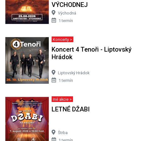
VÝCHODNEJ
Východná
1 termín
Koncerty >
Koncert 4 Tenoři - Liptovský
Hrádok
Liptovský Hrádok
1 termín
Iné akcie >
LETNÉ DŽABI
Štrba
1 termín