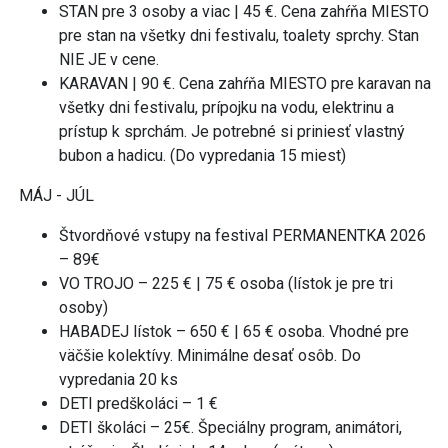
STAN pre 3 osoby a viac | 45 €. Cena zahŕňa MIESTO
pre stan na všetky dni festivalu, toalety sprchy. Stan
NIE JE v cene.
KARAVAN | 90 €. Cena zahŕňa MIESTO pre karavan na
všetky dni festivalu, prípojku na vodu, elektrinu a
prístup k sprchám. Je potrebné si priniesť vlastný
bubon a hadicu. (Do vypredania 15 miest)
MÁJ - JÚL
Štvordňové vstupy na festival PERMANENTKA 2026
– 89€
VO TROJO – 225 € | 75 € osoba (lístok je pre tri
osoby)
HABADEJ lístok – 650 € | 65 € osoba. Vhodné pre
väčšie kolektívy. Minimálne desať osôb. Do
vypredania 20 ks
DETI predškoláci – 1 €
DETI školáci – 25€. Špeciálny program, animátori,