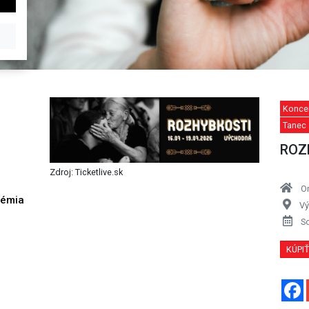
Konce
Tanec
ROZ
Zdroj: Ticketlive.sk
O
démia
Vý
h
S
KÚPI