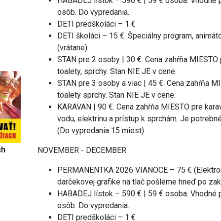
HABADEJ lístok – 590 € | 59 € osoba. Vhodné p
osôb. Do vypredania.
DETI predškoláci – 1 €
DETI školáci – 15 €. Špeciálny program, animáto
(vrátane)
STAN pre 2 osoby | 30 €. Cena zahŕňa MIESTO pr
toalety, sprchy. Stan NIE JE v cene.
STAN pre 3 osoby a viac | 45 €. Cena zahŕňa MI
toalety sprchy. Stan NIE JE v cene.
KARAVAN | 90 €. Cena zahŕňa MIESTO pre karavan
vodu, elektrinu a prístup k sprchám. Je potrebné
(Do vypredania 15 miest)
ch
NOVEMBER - DECEMBER
PERMANENTKA 2026 VIANOCE – 75 € (Elektroni
darčekovej grafike na tlač pošleme hneď po za
HABADEJ lístok – 590 € | 59 € osoba. Vhodné p
osôb. Do vypredania.
DETI predškoláci – 1 €