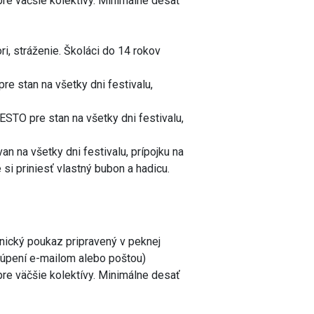
re väčšie kolektívy. Minimálne desať
ri, stráženie. Školáci do 14 rokov
e stan na všetky dni festivalu,
ESTO pre stan na všetky dni festivalu,
 na všetky dni festivalu, prípojku na
 si priniesť vlastný bubon a hadicu.
cký poukaz pripravený v peknej
kúpení e-mailom alebo poštou)
re väčšie kolektívy. Minimálne desať