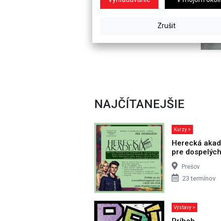
NAJČÍTANEJŠIE
Kurzy >
Herecká aka
pre dospelýc
Prešov
23 termínov
Výstavy >
Príbeh