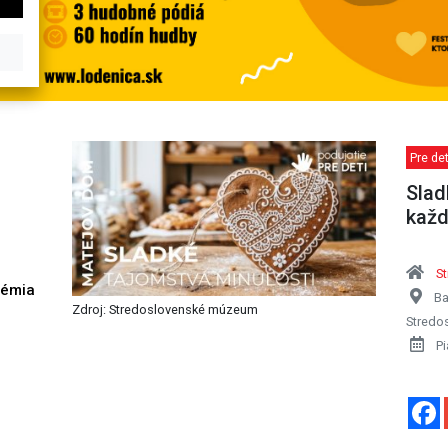
Pre det
Slad
každ
S
démia
Ba
h
Zdroj: Stredoslovenské múzeum
Stredo
Pi