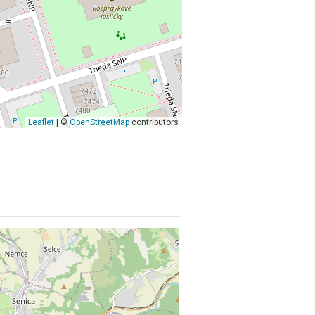
Leaflet
| ©
OpenStreetMap
contributors