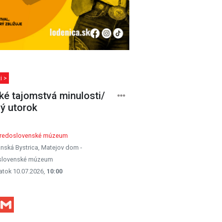
i >
ké tajomstvá minulosti/
ý utorok
tredoslovenské múzeum
nská Bystrica, Matejov dom -
slovenské múzeum
atok 10.07.2026,
10:00
Facebook
Gmail