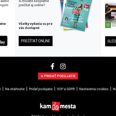
 alebo
si môžete bezplatne
svojom
prečítať aj online?
atne
Všetky vydania su pre
vás dostupné
PREČÍTAŤ ONLINE
SLE
PRIDAŤ PODUJATIE
y
Na stiahnutie
Pridať podujatie
VOP a GDPR
Nastavenia cookies
Na