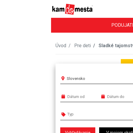
PODUJAT
Úvod
Pre deti
Sladké tajomstv
Slovensko
V mojom okolí