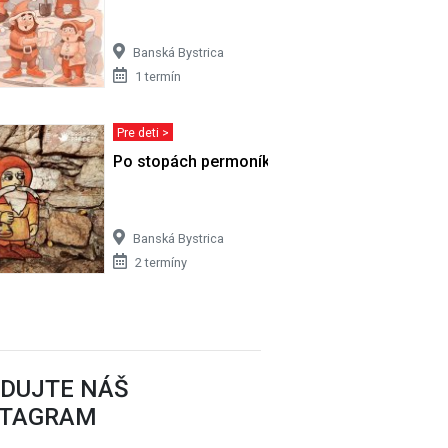
Banská Bystrica
1 termín
Pre deti >
Po stopách permoníkov
Banská Bystrica
2 termíny
EDUJTE NÁŠ
STAGRAM