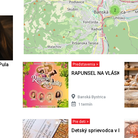
2
Pula
Predstavenia >
RAPUNSEL NA VLÁSKU
Banská Bystrica
1 termín
Pre deti >
Detský sprievodca v Matejo