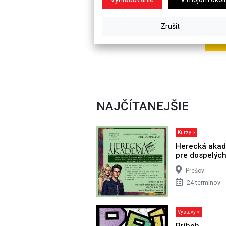
NAJČÍTANEJŠIE
Kurzy >
Herecká aka
pre dospelýc
Prešov
24 termínov
Výstavy >
Príbeh