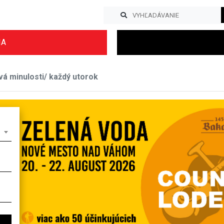
IA
á minulosti/ každý utorok
Previous