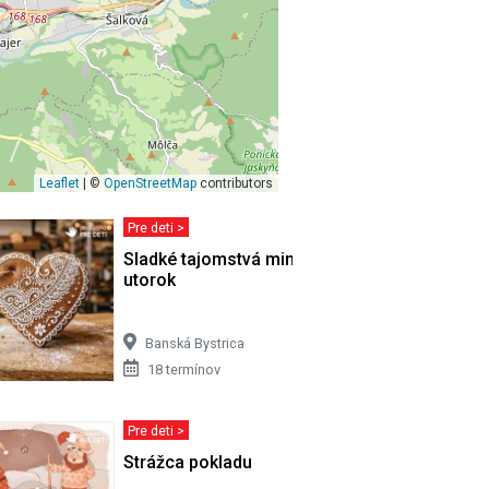
Leaflet
| ©
OpenStreetMap
contributors
Pre deti >
Sladké tajomstvá minulosti/ každý
utorok
Banská Bystrica
18 termínov
Pre deti >
vom dome
Strážca pokladu