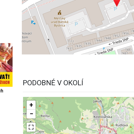
PODOBNÉ V OKOLÍ
ch
+
−