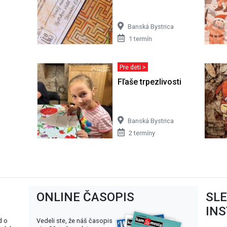
Banská Bystrica
1 termín
Pre deti >
Fľaše trpezlivosti
Banská Bystrica
2 termíny
ONLINE ČASOPIS
SL
IN
d o
Vedeli ste, že náš časopis