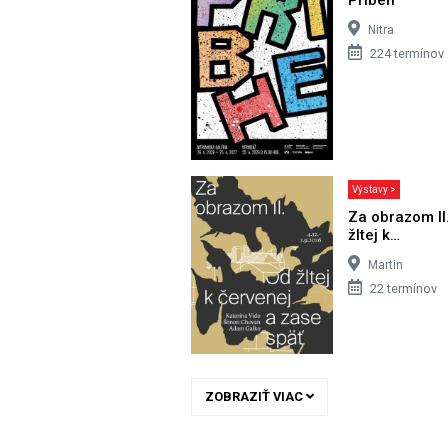
Nitra
224 termínov
Výstavy >
Za obrazom II
žltej k…
Martin
22 termínov
ZOBRAZIŤ VIAC