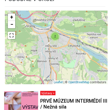
+
−
2
Leaflet
| ©
OpenStreetMap
contributors
Výstavy >
PRVÉ MÚZEUM INTERMÉDIÍ III
/ Nežná sila