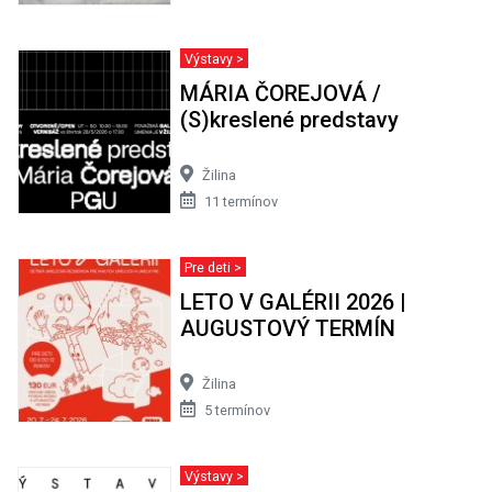
Výstavy >
MÁRIA ČOREJOVÁ /
(S)kreslené predstavy
Žilina
11 termínov
Pre deti >
LETO V GALÉRII 2026 |
AUGUSTOVÝ TERMÍN
Žilina
5 termínov
Výstavy >