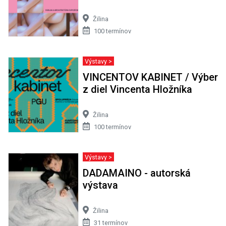
Žilina
100 termínov
Výstavy >
VINCENTOV KABINET / Výber
z diel Vincenta Hložníka
Žilina
100 termínov
Výstavy >
DADAMAINO - autorská
výstava
Žilina
31 termínov