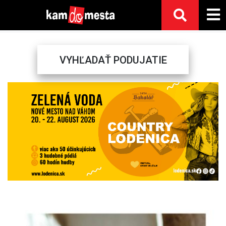
VYHĽADAŤ PODUJATIE
Previous
Next