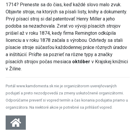
1714? Preneste sa do čias, keď každé slovo malo zvuk.
Objavte stroje, na ktorých sa písali listy, knihy a dokumenty.
Prvý písací stroj si dal patentovať Henry Miller a jeho
podoba sa nezachovala. Zvrat vo vývoji písacích strojov
prišiel až v roku 1874, kedy firma Remington odkúpila
licenciu a v roku 1878 začala s výrobou. Odvtedy sa stali
písacie stroje súčasťou každodennej práce rôznych úradov
a inštitúcií. Príďte sa pozrieť na rôzne typy a značky
písacích strojov počas mesiaca
október
v Krajskej knižnici
v Žiline.
Portál www.kamdomesta.sk nie je organizátorom uverejňovaných
podujatí a preto nezodpovedá za zmeny uskutočnené organizátormi.
Odporúčame preveriť si vopred termín a čas konania podujatia priamo u
organizátora. Na niektoré akcie je potrebné sa prihlásiť vopred.