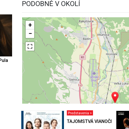
PODOBNÉ V OKOLÍ
+
−
Pula
Predstavenia >
TAJOMSTVÁ VIANOČNÉHO K