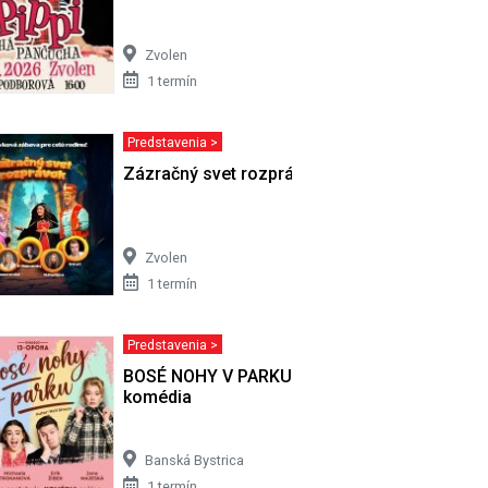
Zvolen
1 termín
Predstavenia >
Zázračný svet rozprávok
Zvolen
1 termín
Predstavenia >
tická
BOSÉ NOHY V PARKU - Romantická
komédia
Banská Bystrica
1 termín