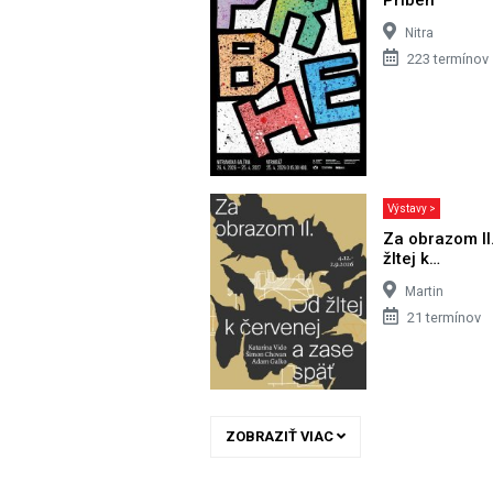
Nitra
223 termínov
Výstavy >
Za obrazom II
žltej k…
Martin
21 termínov
ZOBRAZIŤ VIAC