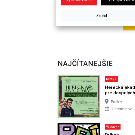
NAJČÍTANEJŠIE
Kurzy >
Herecká aka
pre dospelýc
Prešov
23 termínov
Výstavy >
Príbeh