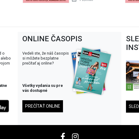
ONLINE ČASOPIS
SL
IN
d o
Vedeli ste, že náš časopis
 alebo
si môžete bezplatne
svojom
prečítať aj online?
atne
Všetky vydania su pre
vás dostupné
PREČÍTAŤ ONLINE
SLE