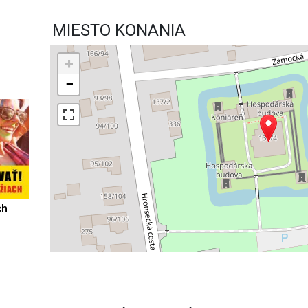
MIESTO KONANIA
+
−
ch