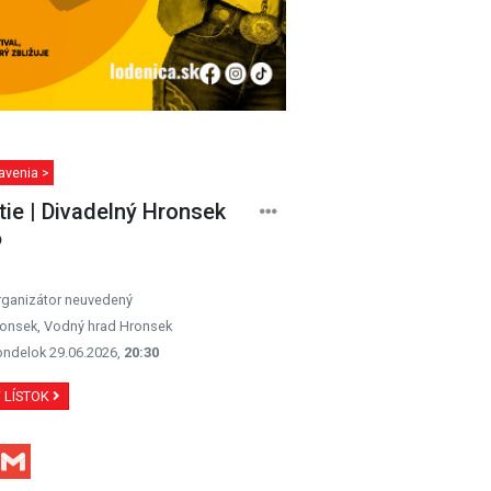
avenia >
tie | Divadelný Hronsek
6
rganizátor neuvedený
onsek, Vodný hrad Hronsek
ondelok 29.06.2026,
20:30
Ť LÍSTOK
Facebook
Gmail