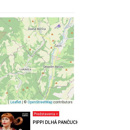
Leaflet
| ©
OpenStreetMap
contributors
Predstavenia >
RBU
PIPPI DLHÁ PANČUCHA - Zvolen