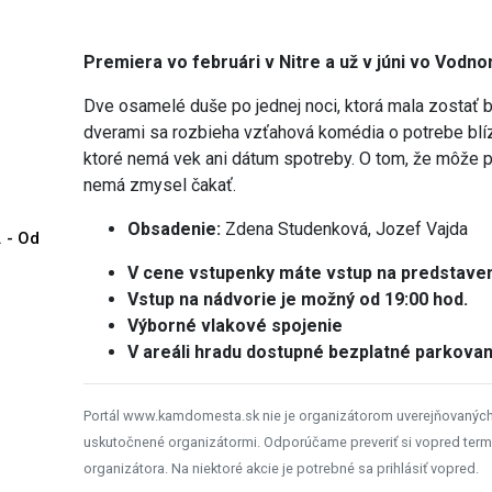
Premiera vo februári v Nitre a už v júni vo Vod
Dve osamelé duše po jednej noci, ktorá mala zostať 
dverami sa rozbieha vzťahová komédia o potrebe blízk
ktoré nemá vek ani dátum spotreby. O tom, že môže pr
nemá zmysel čakať.
Obsadenie:
Zdena Studenková, Jozef Vajda
. - Od
V cene vstupenky máte vstup na predstaveni
Vstup na nádvorie je možný od 19:00 hod.
Výborné vlakové spojenie
V areáli hradu dostupné bezplatné parkovan
Portál www.kamdomesta.sk nie je organizátorom uverejňovanýc
uskutočnené organizátormi. Odporúčame preveriť si vopred term
organizátora. Na niektoré akcie je potrebné sa prihlásiť vopred.