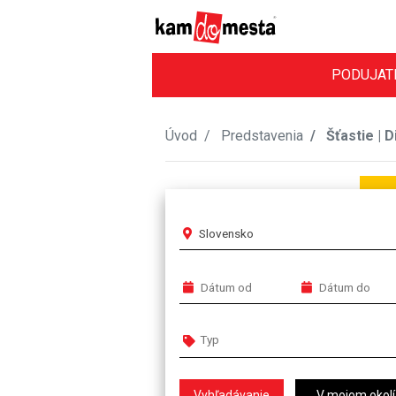
PODUJAT
Úvod
Predstavenia
Šťastie | 
Slovensko
V mojom okolí