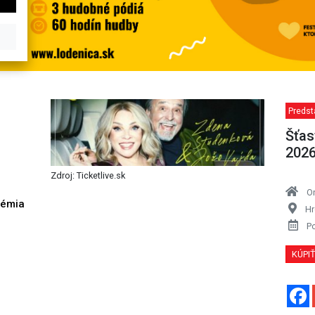
Predst
Šťas
202
Zdroj: Ticketlive.sk
O
démia
Hr
h
P
KÚPI