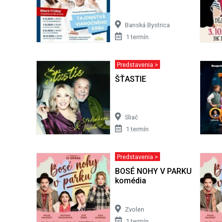
Banská Bystrica
1 termín
Predstavenia >
ŠŤASTIE
Sliač
1 termín
Predstavenia >
BOSÉ NOHY V PARKU - Roman
komédia
Zvolen
1 termín