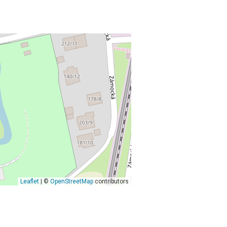
Leaflet
| ©
OpenStreetMap
contributors