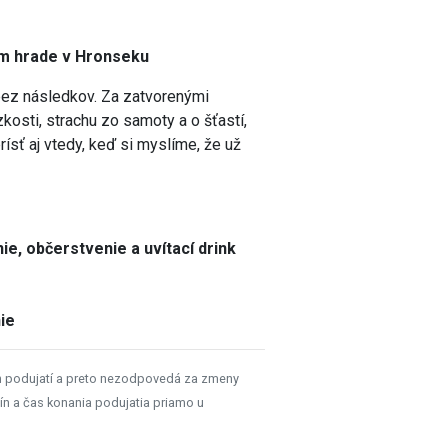
nom hrade v Hronseku
bez následkov. Za zatvorenými
osti, strachu zo samoty a o šťastí,
ísť aj vtedy, keď si myslíme, že už
e, občerstvenie a uvítací drink
ie
h podujatí a preto nezodpovedá za zmeny
ín a čas konania podujatia priamo u