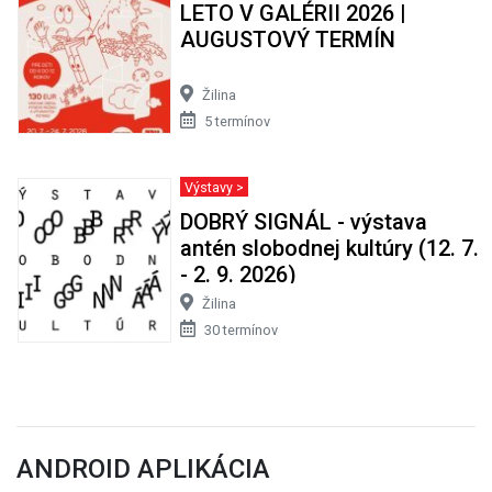
LETO V GALÉRII 2026 |
AUGUSTOVÝ TERMÍN
Žilina
5 termínov
Výstavy >
DOBRÝ SIGNÁL - výstava
antén slobodnej kultúry (12. 7.
- 2. 9. 2026)
Žilina
30 termínov
ANDROID APLIKÁCIA