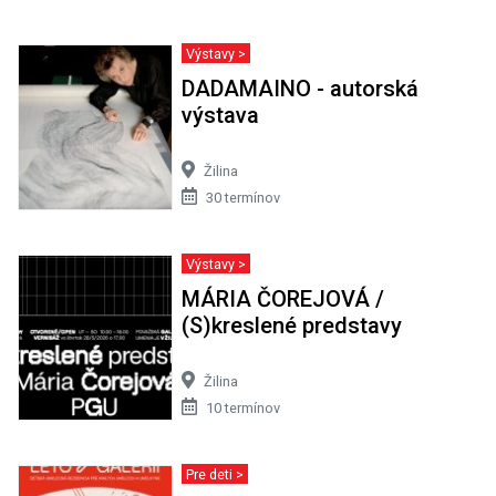
Výstavy >
DADAMAINO - autorská
výstava
Žilina
30 termínov
Výstavy >
MÁRIA ČOREJOVÁ /
(S)kreslené predstavy
Žilina
10 termínov
Pre deti >