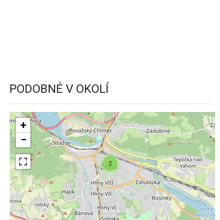
PODOBNÉ V OKOLÍ
+
−
2