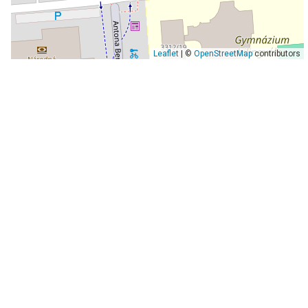
Leaflet
| ©
OpenStreetMap
contributors