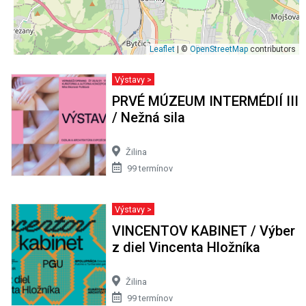
Leaflet
| ©
OpenStreetMap
contributors
Výstavy >
PRVÉ MÚZEUM INTERMÉDIÍ III
/ Nežná sila
Žilina
99 termínov
Výstavy >
VINCENTOV KABINET / Výber
z diel Vincenta Hložníka
Žilina
99 termínov