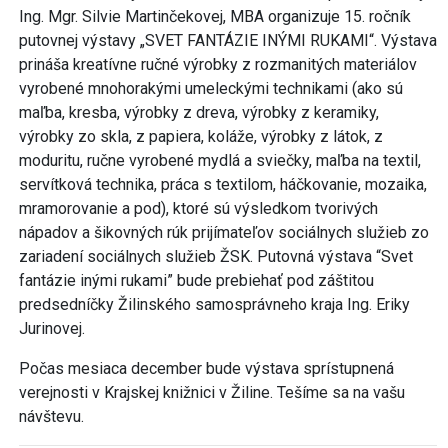
Ing. Mgr. Silvie Martinčekovej, MBA organizuje 15. ročník
putovnej výstavy „SVET FANTÁZIE INÝMI RUKAMI“. Výstava
prináša kreatívne ručné výrobky z rozmanitých materiálov
vyrobené mnohorakými umeleckými technikami (ako sú
maľba, kresba, výrobky z dreva, výrobky z keramiky,
výrobky zo skla, z papiera, koláže, výrobky z látok, z
moduritu, ručne vyrobené mydlá a sviečky, maľba na textil,
servítková technika, práca s textilom, háčkovanie, mozaika,
mramorovanie a pod), ktoré sú výsledkom tvorivých
nápadov a šikovných rúk prijímateľov sociálnych služieb zo
zariadení sociálnych služieb ŽSK. Putovná výstava “Svet
fantázie inými rukami” bude prebiehať pod záštitou
predsedníčky Žilinského samosprávneho kraja Ing. Eriky
Jurinovej.
Počas mesiaca december bude výstava sprístupnená
verejnosti v Krajskej knižnici v Žiline. Tešíme sa na vašu
návštevu.