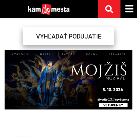
VYHĽADAŤ PODUJATIE
Previous
Next