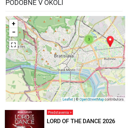
PODOBNÉ V OKOLÍ
+
−
3
Leaflet
| ©
OpenStreetMap
contributors
Predstavenia >
LORD OF THE DANCE 2026