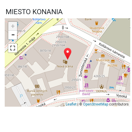
MIESTO KONANIA
+
−
Leaflet
| ©
OpenStreetMap
contributors