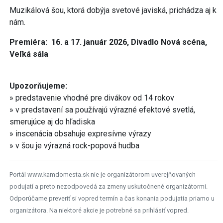
Muzikálová šou, ktorá dobýja svetové javiská, prichádza aj k
nám.
Premiéra: 16. a 17. január 2026, Divadlo Nová scéna,
Veľká sála
Upozorňujeme:
» predstavenie vhodné pre divákov od 14 rokov
» v predstavení sa používajú výrazné efektové svetlá,
smerujúce aj do hľadiska
» inscenácia obsahuje expresívne výrazy
» v šou je výrazná rock-popová hudba
Portál www.kamdomesta.sk nie je organizátorom uverejňovaných
podujatí a preto nezodpovedá za zmeny uskutočnené organizátormi.
Odporúčame preveriť si vopred termín a čas konania podujatia priamo u
organizátora. Na niektoré akcie je potrebné sa prihlásiť vopred.