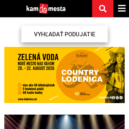
VYHĽADAŤ PODUJATIE
Previous
Next