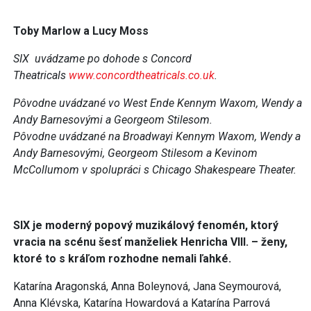
Toby Marlow a Lucy Moss
SIX uvádzame po dohode s Concord
Theatricals
www.concordtheatricals.co.uk
.
Pôvodne uvádzané vo West Ende Kennym Waxom, Wendy a
Andy Barnesovými a Georgeom Stilesom.
Pôvodne uvádzané na Broadwayi Kennym Waxom, Wendy a
Andy Barnesovými, Georgeom Stilesom a Kevinom
McCollumom v spolupráci s Chicago Shakespeare Theater.
SIX je moderný popový muzikálový fenomén, ktorý
vracia na scénu šesť manželiek Henricha VIII. – ženy,
ktoré to s kráľom rozhodne nemali ľahké.
Katarína Aragonská, Anna Boleynová, Jana Seymourová,
Anna Klévska, Katarína Howardová a Katarína Parrová