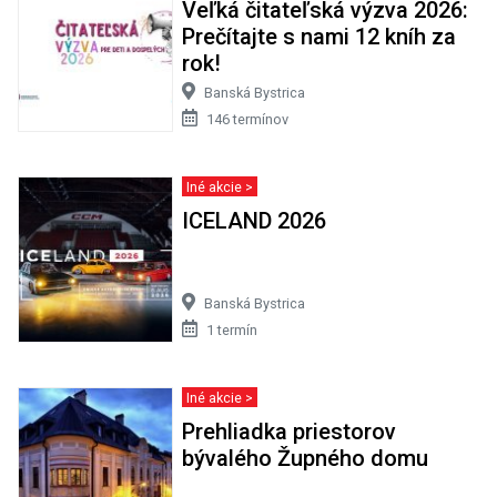
Veľká čitateľská výzva 2026:
Prečítajte s nami 12 kníh za
rok!
Banská Bystrica
146 termínov
Iné akcie >
ICELAND 2026
Banská Bystrica
1 termín
Iné akcie >
Prehliadka priestorov
bývalého Župného domu