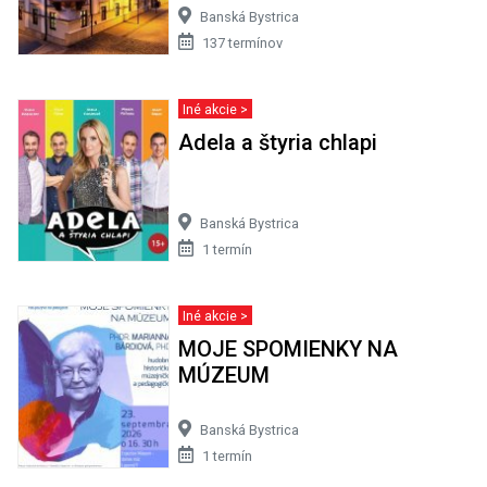
Banská Bystrica
137 termínov
Iné akcie >
Adela a štyria chlapi
Banská Bystrica
1 termín
Iné akcie >
MOJE SPOMIENKY NA
MÚZEUM
Banská Bystrica
1 termín