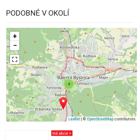
PODOBNÉ V OKOLÍ
+
−
4
Leaflet
| ©
OpenStreetMap
contributors
Iné akcie >