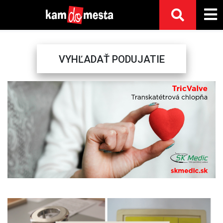
VYHĽADAŤ PODUJATIE
Previous
Next