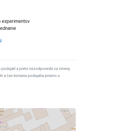
ch experimentov
bjednanie
u
h podujatí a preto nezodpovedá za zmeny
ín a čas konania podujatia priamo u