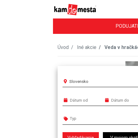
PODUJAT
Úvod
Iné akcie
Veda v hračká
Slovensko
V mojom okolí