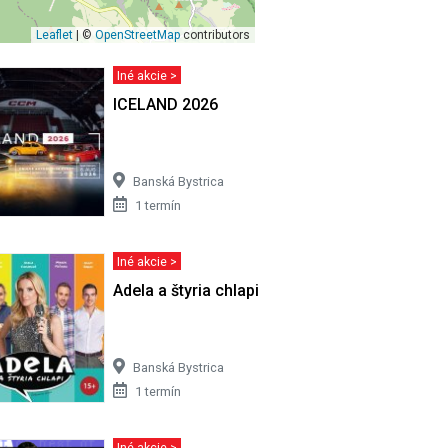
Leaflet
| ©
OpenStreetMap
contributors
Iné akcie >
rečítajte
ICELAND 2026
Banská Bystrica
1 termín
Iné akcie >
ého Župného
Adela a štyria chlapi
Banská Bystrica
1 termín
Iné akcie >