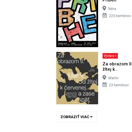
Nitra
225 termínov
Výstavy >
Za obrazom II
žltej k…
Martin
23 termínov
ZOBRAZIŤ VIAC