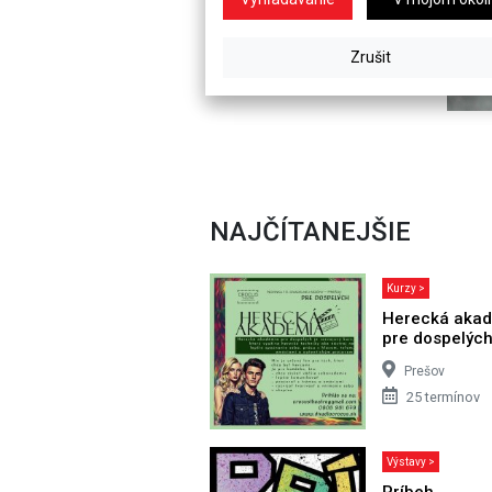
NAJČÍTANEJŠIE
Kurzy >
Herecká aka
pre dospelýc
Prešov
25 termínov
Výstavy >
Príbeh