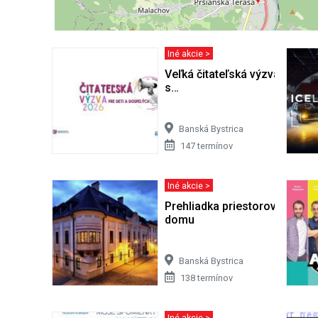
Iné akcie >
Veľká čitateľská výzva 2026: P
s…
Banská Bystrica
147 termínov
Iné akcie >
Prehliadka priestorov býval
domu
Banská Bystrica
138 termínov
Iné akcie >