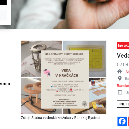
Iné akc
Veda
07.08
Št
Ba
démia
Banskej
h
Ut
INÉ 
Zdroj: Štátna vedecká knižnica v Banskej Bystrici