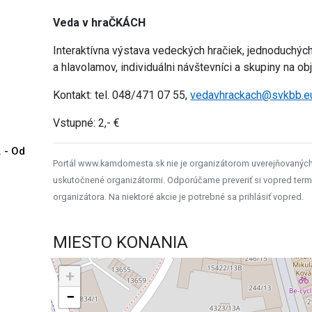
Veda v hraČKÁCH
Interaktívna výstava vedeckých hračiek, jednoduchý
a hlavolamov, individuálni návštevníci a skupiny na o
Kontakt: tel. 048/471 07 55,
vedavhrackach@svkbb.e
Vstupné: 2,- €
. - Od
Portál www.kamdomesta.sk nie je organizátorom uverejňovanýc
uskutočnené organizátormi. Odporúčame preveriť si vopred term
organizátora. Na niektoré akcie je potrebné sa prihlásiť vopred.
MIESTO KONANIA
+
−