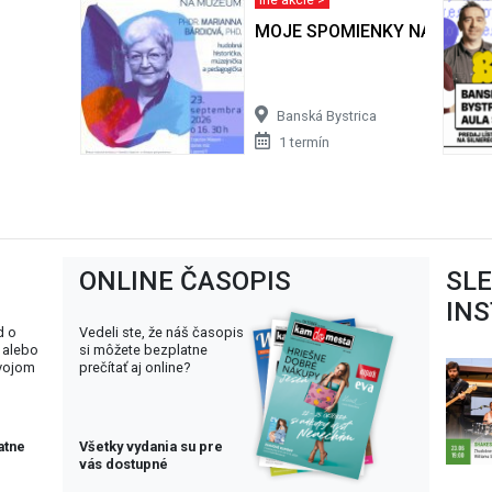
MOJE SPOMIENKY NA MÚZE
Banská Bystrica
1 termín
ONLINE ČASOPIS
SL
IN
d o
Vedeli ste, že náš časopis
 alebo
si môžete bezplatne
svojom
prečítať aj online?
atne
Všetky vydania su pre
vás dostupné