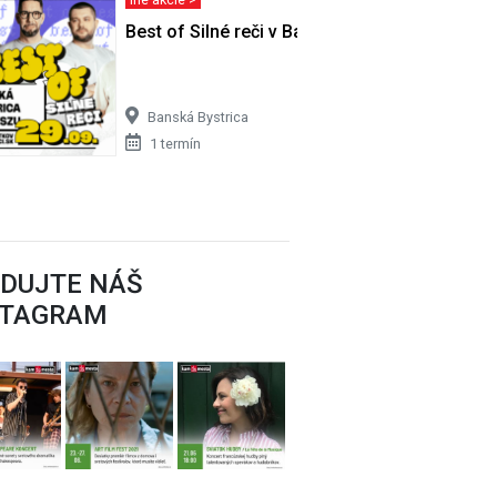
UM
Best of Silné reči v Banskej Bystrici
Banská Bystrica
1 termín
EDUJTE NÁŠ
STAGRAM