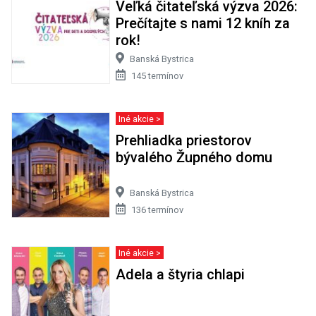
Veľká čitateľská výzva 2026:
Prečítajte s nami 12 kníh za
rok!
Banská Bystrica
145 termínov
Iné akcie >
Prehliadka priestorov
bývalého Župného domu
Banská Bystrica
136 termínov
Iné akcie >
Adela a štyria chlapi