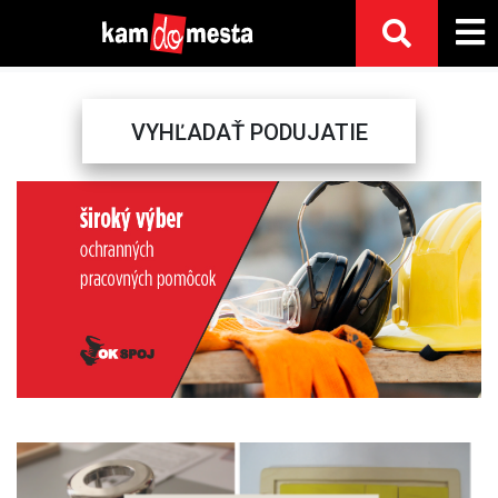
VYHĽADAŤ PODUJATIE
Previous
Next