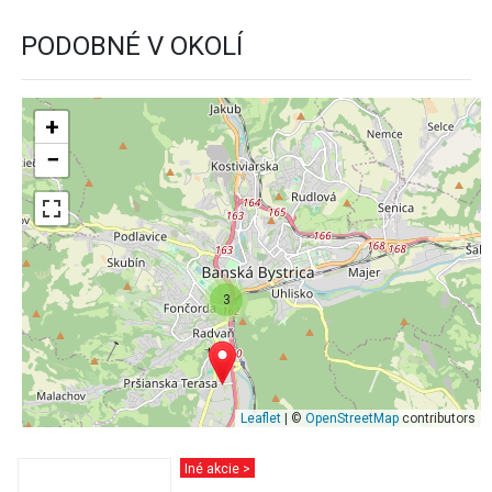
PODOBNÉ V OKOLÍ
+
−
3
Leaflet
| ©
OpenStreetMap
contributors
Iné akcie >