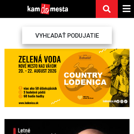
VYHĽADAŤ PODUJATIE
Previous
Next