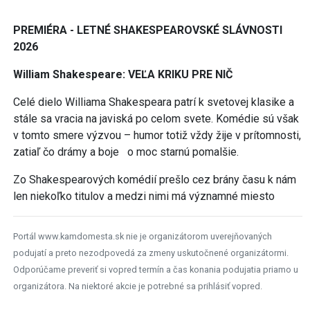
PREMIÉRA - LETNÉ SHAKESPEAROVSKÉ SLÁVNOSTI
2026
William Shakespeare: VEĽA KRIKU PRE NIČ
Celé dielo Williama Shakespeara patrí k svetovej klasike a
stále sa vracia na javiská po celom svete. Komédie sú však
v tomto smere výzvou – humor totiž vždy žije v prítomnosti,
zatiaľ čo drámy a boje o moc starnú pomalšie.
Zo Shakespearových komédií prešlo cez brány času k nám
len niekoľko titulov a medzi nimi má významné miesto
Portál www.kamdomesta.sk nie je organizátorom uverejňovaných
podujatí a preto nezodpovedá za zmeny uskutočnené organizátormi.
Odporúčame preveriť si vopred termín a čas konania podujatia priamo u
organizátora. Na niektoré akcie je potrebné sa prihlásiť vopred.