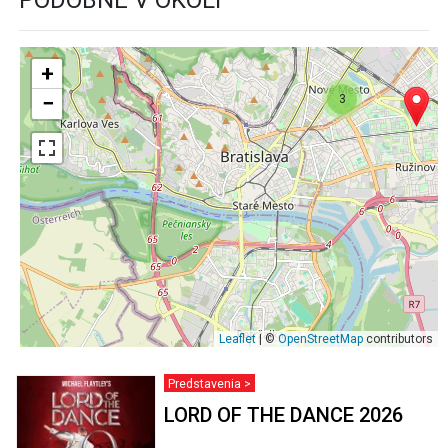
+
−
3
Leaflet
| ©
OpenStreetMap
contributors
Predstavenia >
LORD OF THE DANCE 2026