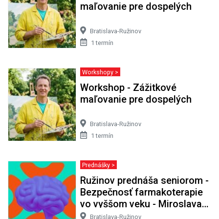
maľovanie pre dospelých
Bratislava-Ružinov
1 termín
Workshopy >
Workshop - Zážitkové
maľovanie pre dospelých
Bratislava-Ružinov
1 termín
Prednášky >
Ružinov prednáša seniorom -
Bezpečnosť farmakoterapie
vo vyššom veku - Miroslava
Snopková
Bratislava-Ružinov