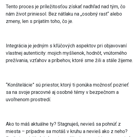
Tento proces je príležitosťou získať nadhľad nad tým, čo
nám život priniesol. Bez nátlaku na „osobný rast“ alebo
zmeny, len s prijatím toho, čo je.
Integrácia je jedným s kľúčových aspektov pri objavovaní
vlastnej autenticity: mojich myšlienok, hodnôt, vnútorného
prežívania, vzťahov a príbehov, ktoré sme žili a stále žijeme.
“Konštelácie” sú priestor, ktorý ti ponúka možnosť pozrieť
sa na svoje pracovné aj osobné témy v bezpečnom a
uvoľnenom prostredí.
Ako to máš aktuálne ty? Stagnuješ, nevieš sa pohnúť z
miesta – prípadne sa motáš v kruhu a nevieš ako z neho?