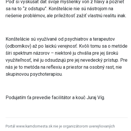
Poď si vyskúšať dať svoje myšlienky von z hlavy a pozrieť
sa na to “z odstupu”. Konštelácie nie sú nástrojom na
riešenie problémov, ale príležitosť zažiť vlastnú realitu inak.
Konštelácie sú využívané od psychiatrov a terapeutov
(odborníkov) až po laickú verejnosť. Kvôli tomu sa o metóde
šíri spektrum názorov – niektoré ju chvália pre jej širokú
využiteľnosť, iné ju odsudzujú pre jej nevedecký prístup. Pre
nás je to metóda na reflexiu a priestor na osobný rast, nie
skupinovou psychoterapiou.
Podujatím ťa prevedie facilitátor a kouč Juraj Víg.
Portál www.kamdomesta.sk nie je organizátorom uverejňovaných