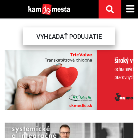
VYHĽADAŤ PODUJATIE
Previous
Next