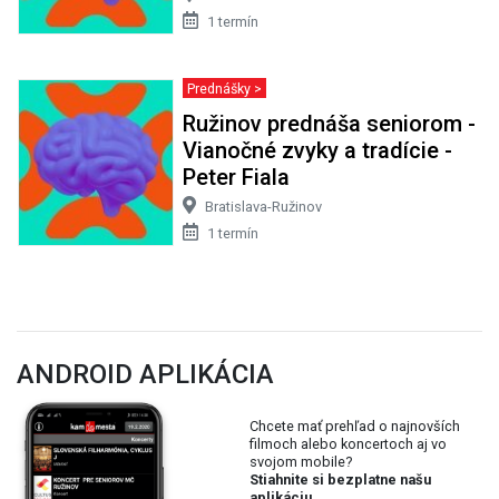
1 termín
Prednášky >
Ružinov prednáša seniorom -
Vianočné zvyky a tradície -
Peter Fiala
Bratislava-Ružinov
1 termín
ANDROID APLIKÁCIA
Chcete mať prehľad o najnovších
filmoch alebo koncertoch aj vo
svojom mobile?
Stiahnite si bezplatne našu
aplikáciu.