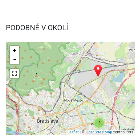
PODOBNÉ V OKOLÍ
+
−
2
Leaflet
| ©
OpenStreetMap
contributors