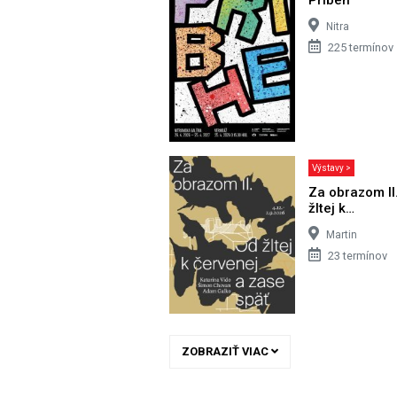
Nitra
225 termínov
Výstavy >
Za obrazom II
žltej k…
Martin
23 termínov
ZOBRAZIŤ VIAC