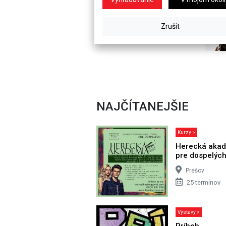
NAJČÍTANEJŠIE
Kurzy >
Herecká aka
pre dospelýc
Prešov
25 termínov
Výstavy >
Príbeh