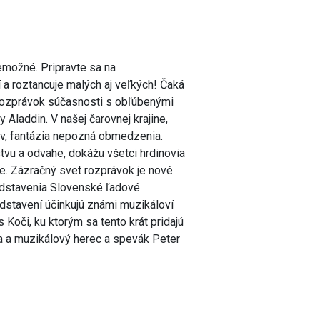
nemožné. Pripravte sa na
 a roztancuje malých aj veľkých! Čaká
 rozprávok súčasnosti s obľúbenými
Aladdin. V našej čarovnej krajine,
ov, fantázia nepozná obmedzenia.
stvu a odvahe, dokážu všetci hrdinovia
ie. Zázračný svet rozprávok je nové
edstavenia Slovenské ľadové
edstavení účinkujú známi muzikáloví
 Koči, ku ktorým sa tento krát pridajú
a a muzikálový herec a spevák Peter