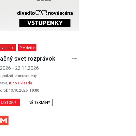
avenia >
Pre deti >
ačný svet rozprávok
.2026 - 22.11.2026
rganizátor neuvedený
nava,
Kino Hviezda
orok 13.10.2026,
10:00
Ť LÍSTOK
INÉ TERMÍNY
Facebook
Gmail