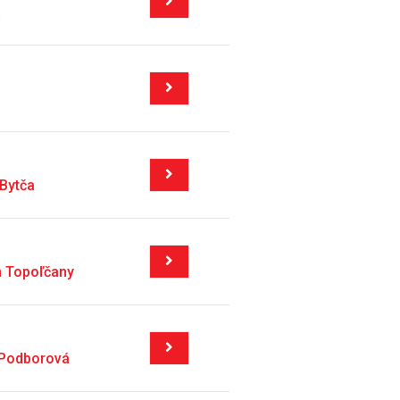
a
Bytča
m Topoľčany
 Podborová