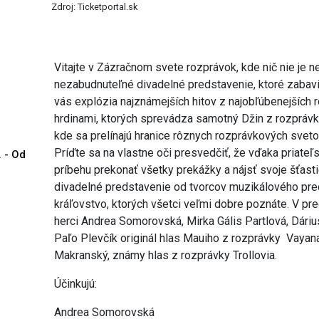
Zdroj: Ticketportal.sk
Vitajte v Zázračnom svete rozprávok, kde nič nie je 
nezabudnuteľné divadelné predstavenie, ktoré zabaví
vás explózia najznámejších hitov z najobľúbenejších
hrdinami, ktorých sprevádza samotný Džin z rozprávky 
kde sa prelínajú hranice rôznych rozprávkových svet
Príďte sa na vlastne oči presvedčiť, že vďaka priateľ
. - Od
príbehu prekonať všetky prekážky a nájsť svoje šťast
divadelné predstavenie od tvorcov muzikálového pr
kráľovstvo, ktorých všetci veľmi dobre poznáte. V pr
herci Andrea Somorovská, Mirka Gális Partlová, Dárius
Paľo Plevčík originál hlas Mauiho z rozprávky Vayan
Makranský, známy hlas z rozprávky Trollovia.
Účinkujú:
Andrea Somorovská