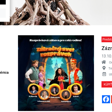
Predst
Zázr
13.10
O
Tr
démia
Ut
h
KÚPI