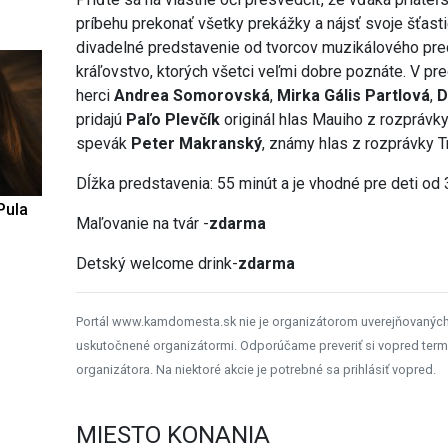
príbehu prekonať všetky prekážky a nájsť svoje šťast
divadelné predstavenie od tvorcov muzikálového pr
kráľovstvo, ktorých všetci veľmi dobre poznáte. V pr
herci
Andrea Somorovská
,
Mirka Gális Partlová
,
D
pridajú
Paľo Plevčík
originál hlas Mauiho z rozpráv
spevák
Peter Makranský
, známy hlas z rozprávky Tr
Dĺžka predstavenia: 55 minút a je vhodné pre deti od 
Pula
Maľovanie na tvár -
zdarma
Detský welcome drink-
zdarma
Portál www.kamdomesta.sk nie je organizátorom uverejňovanýc
uskutočnené organizátormi. Odporúčame preveriť si vopred term
organizátora. Na niektoré akcie je potrebné sa prihlásiť vopred.
MIESTO KONANIA