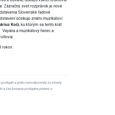
ie. Zázračný svet rozprávok je nové
edstavenia Slovenské ľadové
edstavení účinkujú známi muzikáloví
árius Koči
, ku ktorým sa tento krát
ky Vayana a muzikálový herec a
ollovia.
3 rokov.
h podujatí a preto nezodpovedá za zmeny
ín a čas konania podujatia priamo u