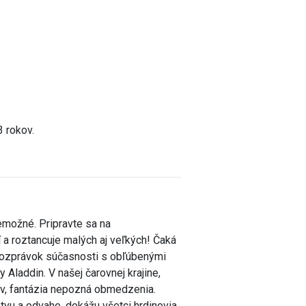
3 rokov.
nemožné. Pripravte sa na
 a roztancuje malých aj veľkých! Čaká
 rozprávok súčasnosti s obľúbenými
Aladdin. V našej čarovnej krajine,
ov, fantázia nepozná obmedzenia.
stvu a odvahe, dokážu všetci hrdinovia