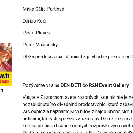
Mirka Gális Partlová
Dárius Koči
Pavol Plevčík
Peter Makranský
Dĺžka predstavenia: 55 minút a je vhodné pre deti od 
Pozývame vás na
DEŇ DETÍ
do
R2N Event Gallery
.
ch
Vitajte v Zázračnom svete rozprávok, kde nič nie je 
nezabudnuteľné divadelné predstavenie, ktoré zabaví
vás explózia najznámejších hitov z najobľúbenejších
hrdinami, ktorých sprevádza samotný Džin z rozprávky 
kde sa prelínajú hranice rôznych rozprávkových svet
Príďte sa na vlastne oči presvedčiť, že vďaka priateľ