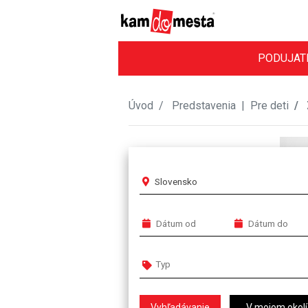
PODUJAT
Úvod
Predstavenia
|
Pre deti
Slovensko
V mojom okolí