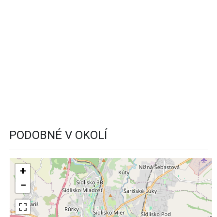
PODOBNÉ V OKOLÍ
+
−