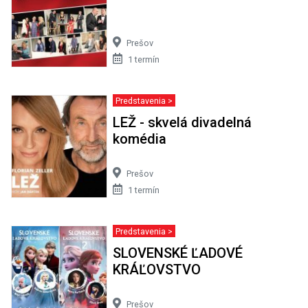
Prešov
1 termín
Predstavenia >
LEŽ - skvelá divadelná
komédia
Prešov
1 termín
Predstavenia >
SLOVENSKÉ ĽADOVÉ
KRÁĽOVSTVO
Prešov