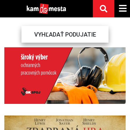
VYHĽADAŤ PODUJATIE
Previous
Next