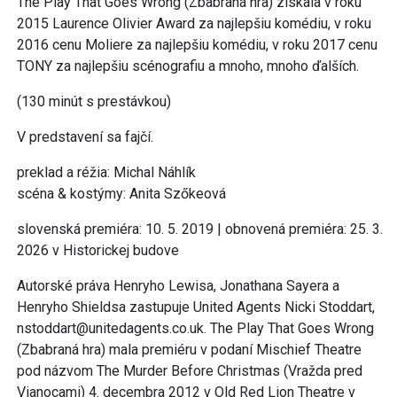
The Play That Goes Wrong (Zbabraná hra) získala v roku
2015 Laurence Olivier Award za najlepšiu komédiu, v roku
2016 cenu Moliere za najlepšiu komédiu, v roku 2017 cenu
TONY za najlepšiu scénografiu a mnoho, mnoho ďalších.
(130 minút s prestávkou)
V predstavení sa fajčí.
preklad a réžia: Michal Náhlík
scéna & kostýmy: Anita Szőkeová
slovenská premiéra: 10. 5. 2019 | obnovená premiéra: 25. 3.
2026 v Historickej budove
Autorské práva Henryho Lewisa, Jonathana Sayera a
Henryho Shieldsa zastupuje United Agents Nicki Stoddart,
nstoddart@unitedagents.co.uk. The Play That Goes Wrong
(Zbabraná hra) mala premiéru v podaní Mischief Theatre
pod názvom The Murder Before Christmas (Vražda pred
Vianocami) 4. decembra 2012 v Old Red Lion Theatre v