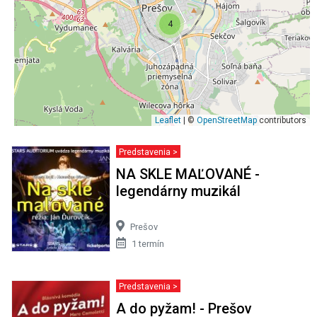
4
Leaflet
| ©
OpenStreetMap
contributors
Predstavenia >
NA SKLE MAĽOVANÉ -
legendárny muzikál
Prešov
1 termín
Predstavenia >
A do pyžam! - Prešov