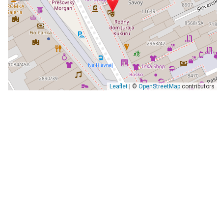
Leaflet
| ©
OpenStreetMap
contributors