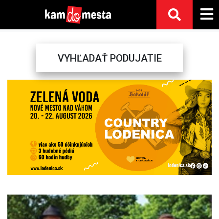
VYHĽADAŤ PODUJATIE
Previous
Next