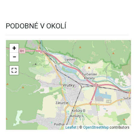
PODOBNÉ V OKOLÍ
+
−
Leaflet
| ©
OpenStreetMap
contributors